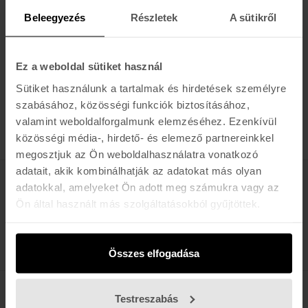
Beleegyezés
Részletek
A sütikről
Ajánlott termékek a kategóriához
Ez a weboldal sütiket használ
VANS
VANS
Sütiket használunk a tartalmak és hirdetések személyre
VANS LACES 36"
VANS LACES 36"
szabásához, közösségi funkciók biztosításához,
2.990 Ft
2.990 Ft
valamint weboldalforgalmunk elemzéséhez. Ezenkívül
közösségi média-, hirdető- és elemező partnereinkkel
megosztjuk az Ön weboldalhasználatra vonatkozó
adatait, akik kombinálhatják az adatokat más olyan
adatokkal, amelyeket Ön adott meg számukra vagy az
Értesülj az újdonságokról, akciókról
Ön által használt más szolgáltatásokból gyűjtöttek.
E-MAIL
FELIRATKOZOM »
Összes elfogadása
Testreszabás
K A R O L I N A 17 / B