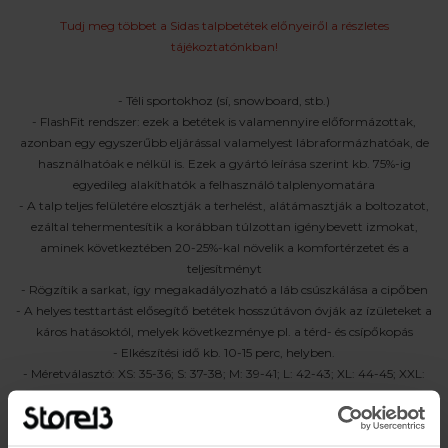
Tudj meg többet a Sidas talpbetétek előnyeiről a részletes
tájékoztatónkban!
- Téli sportokhoz (sí, snowboard, stb.)
- FlashFit rendszer: ezek a betétek is valamennyire előformázottak,
azonban egy egyszerűbb eljárással valamelyest lábraformázhatóak, de
használhatóak e nélkül is. Ezek a gyártó leírása szerint kb. 75%-ig
egyedileg alakíthatók a felhasználó talplenyomatára
- A talp teljes felületére elosztják a terhelést, alátámasztják a boltozatot,
ezáltal tehermentesítik a korábban túlzottan igénybevett izmokat,
aminek következtében 20-25%-kal növelik a komfortérzetet és a
teljesítményt
- Rögzítik a sarkat, így megakadályozható a láb csúszkálása a cipőben
- A helyes testtartást elősegítő betétek hosszútávon óvják az ízületeket a
káros hatásoktól, melyek következménye pl. a térd- és csípőkopás
- Elkészítési idő kb. 10-15 perc, helyben.
- Méretválasztó: XS: 35-36; S: 37-38; M: 39-41; L: 42-43; XL: 44-45; XXL:
46-48