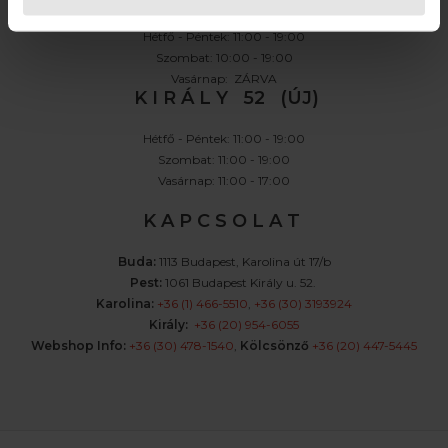
Hétfő - Péntek: 11:00 - 19:00
Szombat: 10:00 - 19:00
Vasárnap: ZÁRVA
K I R Á L Y 52 (ÚJ)
Hétfő - Péntek: 11:00 - 19:00
Szombat: 11:00 - 19:00
Vasárnap: 11:00 - 17:00
K A P C S O L A T
Buda:
1113 Budapest, Karolina út 17/b
Pest:
1061 Budapest Király u. 52.
Karolina:
+36 (1) 466-5510
,
+36 (30) 3193924
Király:
+36 (20) 954-6055
Webshop Info:
+36 (30) 478-1540
,
Kölcsönző
+36 (20) 447-5445