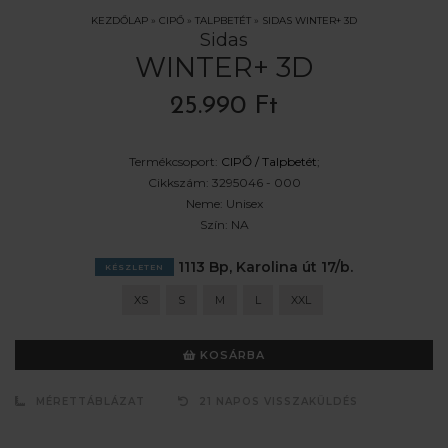
KEZDŐLAP
»
CIPŐ
»
TALPBETÉT
»
SIDAS WINTER+ 3D
Sidas
WINTER+ 3D
25.990 Ft
Termékcsoport:
CIPŐ /
Talpbetét
;
Cikkszám:
3295046 - 000
Neme:
Unisex
Szín:
NA
1113 Bp, Karolina út 17/b.
KÉSZLETEN
XS
S
M
L
XXL
KOSÁRBA
MÉRETTÁBLÁZAT
21 NAPOS VISSZAKÜLDÉS