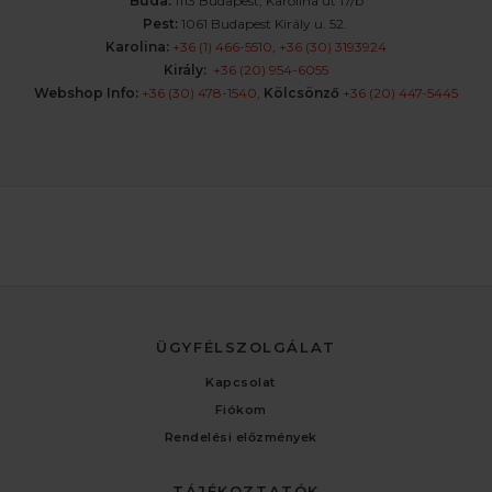
Buda:
1113 Budapest, Karolina út 17/b
Pest:
1061 Budapest Király u. 52.
Karolina:
+36 (1) 466-5510
,
+36 (30) 3193924
Király:
+36 (20) 954-6055
Webshop Info:
+36 (30) 478-1540
,
Kölcsönző
+36 (20) 447-5445
ÜGYFÉLSZOLGÁLAT
Kapcsolat
Fiókom
Rendelési előzmények
TÁJÉKOZTATÓK