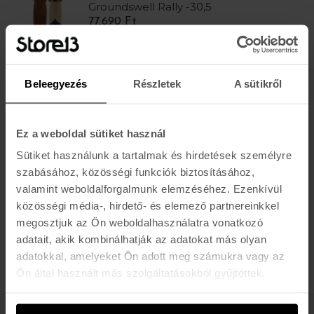
Groundswell Rally -30,5
77.690 Ft
-21%
Beleegyezés
Részletek
A sütikről
ARBOR
Bamboo Fish
58.452 Ft
73.990 Ft
Ez a weboldal sütiket használ
Sütiket használunk a tartalmak és hirdetések személyre
-21%
szabásához, közösségi funkciók biztosításához,
ARBOR
Groundswell Fish - 37
valamint weboldalforgalmunk elemzéséhez. Ezenkívül
69.512 Ft
87.990 Ft
közösségi média-, hirdető- és elemező partnereinkkel
megosztjuk az Ön weboldalhasználatra vonatkozó
adatait, akik kombinálhatják az adatokat más olyan
adatokkal, amelyeket Ön adott meg számukra vagy az
TERMÉK / OLDAL
Ön által használt más szolgáltatásokból gyűjtöttek.