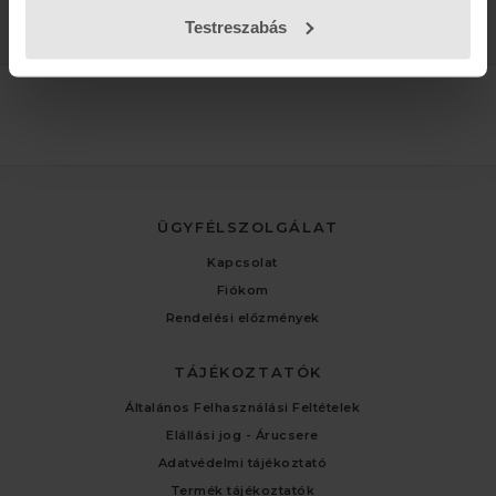
Testreszabás
ÜGYFÉLSZOLGÁLAT
Kapcsolat
Fiókom
Rendelési előzmények
TÁJÉKOZTATÓK
Általános Felhasználási Feltételek
Elállási jog - Árucsere
Adatvédelmi tájékoztató
Termék tájékoztatók