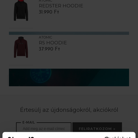
ATOMIC
REDSTER HOODIE
31.990 Ft
ATOMIC
RS HOODIE
37.990 Ft
TERMÉK / OLDAL
Értesülj az újdonságokról, akciókról
E-MAIL
FELIRATKOZOM »