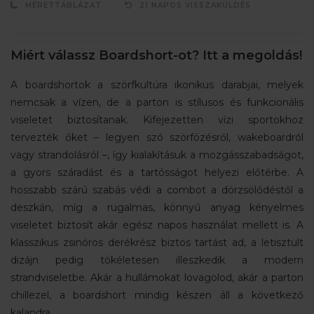
MÉRETTÁBLÁZAT
21 NAPOS VISSZAKÜLDÉS
Miért válassz Boardshort-ot? Itt a megoldás!
A boardshortok a szörfkultúra ikonikus darabjai, melyek
nemcsak a vízen, de a parton is stílusos és funkcionális
viseletet biztosítanak. Kifejezetten vízi sportokhoz
tervezték őket – legyen szó szörfözésről, wakeboardról
vagy strandolásról –, így kialakításuk a mozgásszabadságot,
a gyors száradást és a tartósságot helyezi előtérbe. A
hosszabb szárú szabás védi a combot a dörzsölődéstől a
deszkán, míg a rugalmas, könnyű anyag kényelmes
viseletet biztosít akár egész napos használat mellett is. A
klasszikus zsinóros derékrész biztos tartást ad, a letisztult
dizájn pedig tökéletesen illeszkedik a modern
strandviseletbe. Akár a hullámokat lovagolod, akár a parton
chillezel, a boardshort mindig készen áll a következő
kalandra.