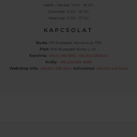
Hétfő - Péntek: 11:00 - 19:00
Szombat: 11:00 - 19:00
Vasárnap: 11:00 - 17:00
K A P C S O L A T
Buda:
1113 Budapest, Karolina út 17/b
Pest:
1061 Budapest Király u. 52.
Karolina:
+36 (1) 466-5510
,
+36 (30) 3193924
Király:
+36 (20) 954-6055
Webshop Info:
+36 (30) 478-1540
,
Kölcsönző
+36 (20) 447-5445