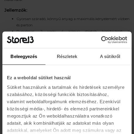
Jellemzők:
Gyorsan száradó, könnyű anyag a maximális kényelemért vízben
és parton
Rugalmas, 2 vagy 4 irányú stretch konstrukció a
mozgásszabadságért
Hosszabb szárú szabás a comb védelme és a klasszikus szörfstílus
érdekében
Beleegyezés
Részletek
A sütikről
Zsinóros derékrész a biztos, testre szabott illeszkedéshez
Tépőzáras vagy cipzáras oldalzseb apróbb értékek tárolására
Belső hálóbélés nélküli kialakítás az irritációmentes viseletért
Ideális szörfözéshez, strandoláshoz, vízi sportokhoz és nyári
Ez a weboldal sütiket használ
napokhoz
Sütiket használunk a tartalmak és hirdetések személyre
szabásához, közösségi funkciók biztosításához,
valamint weboldalforgalmunk elemzéséhez. Ezenkívül
közösségi média-, hirdető- és elemező partnereinkkel
Ajánlott termékek a kategóriához
megosztjuk az Ön weboldalhasználatra vonatkozó
adatait, akik kombinálhatják az adatokat más olyan
AKCIÓ
AKCIÓ
adatokkal, amelyeket Ön adott meg számukra vagy az
HURLEY
HURLEY