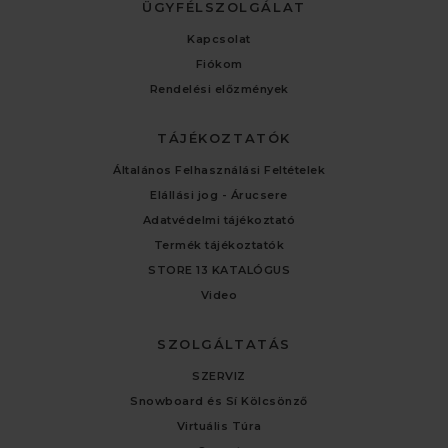
ÜGYFÉLSZOLGÁLAT
Kapcsolat
Fiókom
Rendelési előzmények
TÁJÉKOZTATÓK
Általános Felhasználási Feltételek
Elállási jog - Árucsere
Adatvédelmi tájékoztató
Termék tájékoztatók
STORE 13 KATALÓGUS
Video
SZOLGÁLTATÁS
SZERVIZ
Snowboard és Sí Kölcsönző
Virtuális Túra