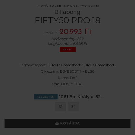
KEZDŐLAP
»
BILLABONG FIFTY50 PRO 18
Billabong
FIFTY50 PRO 18
20.993 Ft
27.990 Ft
Kedvezmény:
25%
Megtakarítás:
6.998 Ft
AKCIÓ
Termékcsoport:
FÉRFI /
Boardshort
;
SURF /
Boardshort
;
Cikkszám:
EBYBS00117 - BLS0
Neme:
Férfi
Szín:
DUSTY TEAL
1061 Bp, Király u. 52.
KÉSZLETEN
32
34
KOSÁRBA