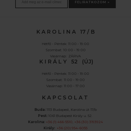
FELIRATKOZOM »
K A R O L I N A 17 / B
Hétfő - Péntek: 11:00 - 19:00
Szombat: 10:00 - 19:00
Vasárnap: ZÁRVA
K I R Á L Y 52 (ÚJ)
Hétfő - Péntek: 11:00 - 19:00
Szombat: 11:00 - 19:00
Vasárnap: 11:00 - 17:00
K A P C S O L A T
Buda:
1113 Budapest, Karolina út 17/b
Pest:
1061 Budapest Király u. 52.
Karolina:
+36 (1) 466-5510
,
+36 (30) 3193924
Király:
+36 (20) 954-6055