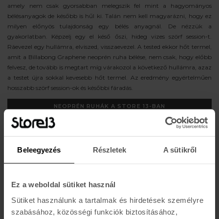
amely nem csak gyorsabban melegszik fel mint a hagyományos
bélésanyagok de később is hűl ki. Talán nem kell magyarázni, hogy ez
milyen előnyös tulajdonság egy bélés anyagnál. De nézzük a
gyakorlatban. Képzelj egy el késő őszi, hideg vizes szörf session-t.
Ráevezel egy hullámra, elviszed, visszaevezel. A tested ekkor hőt termel,
amit a Billabong Graphene neoprén ruha bélése, nem csak, hogy előbb
felvesz, de tovább is megtart míg várakozol a következő hullámra, azaz
a testet újra sokkal kevesebb hőt termel. Az eredmény egyértelműen
hosszabb szörf session-ok és későbbi fáradás.
NEOPRÉN RUHÁK A STORE 13-BAN
Beleegyezés
Részletek
A sütikről
Ez a weboldal sütiket használ
Sütiket használunk a tartalmak és hirdetések személyre
szabásához, közösségi funkciók biztosításához,