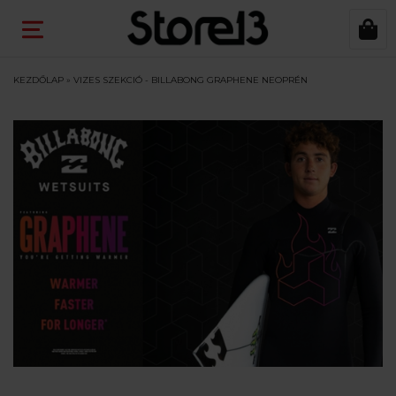
KEZDŐLAP
»
VIZES SZEKCIÓ - BILLABONG GRAPHENE NEOPRÉN