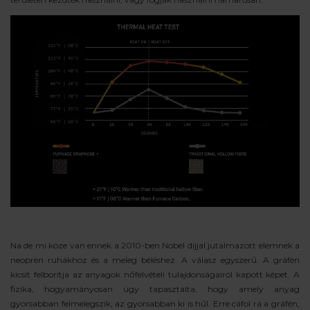
Na de mi köze van ennek a 2010-ben Nobel díjjal jutalmazott elemnek a
neoprén ruhákhoz és a meleg béléshez. A válasz egyszerű. A gráfén
kicsit felborítja az anyagok nőfelvételi tulajdonságairól kapott képet. A
fizika, hogyamányosan úgy tapasztalta, hogy amely anyag
gyorsabban felmelegszik, az gyorsabban ki is hűl. Erre cáfol rá a gráfén,