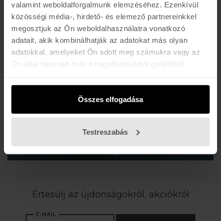
valamint weboldalforgalmunk elemzéséhez. Ezenkívül
közösségi média-, hirdető- és elemező partnereinkkel
megosztjuk az Ön weboldalhasználatra vonatkozó
adatait, akik kombinálhatják az adatokat más olyan
adatokkal, amelyeket Ön adott meg számukra vagy az
Ön által használt más szolgáltatásokból gyűjtöttek.
Összes elfogadása
Testreszabás
Értesülj az újdonságokról, akciókról
E-MAIL