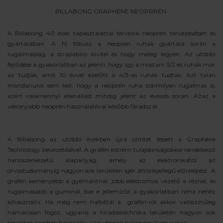
BILLABONG GRAPHENE NEOPRRÉN
A Billabong 40 éves tapasztalattal tervezik neoprén tervezésében és
gyártásában. A fő fókusz a neoprén ruhák gyártása során a
rugalmasság, a strapabíró kivitel és hogy meleg legyen. Az utóbbi
fejlődése a gyakorlatban az jelenti, hogy így a mostani 3/2 es ruhák már
az tudják, amit 10 évvel ezelőtt a 4/3-as ruhák tudtak. Azt talán
mondanunk sem kell, hogy a neoprén ruha bármilyen rugalmas is,
azért valamennyi ellenállást mindig jelent az evezés során. Azaz a
vékonyabb neoprén használatéval később fáradsz el.
A Billabong az utóbbi években újra szintet lépett a Graphene
Technology bevezetésével. A grafén extrém tulajdonságokkal rendelkező
nanoszerkezetű alapanyag, amely az elektronikától az
orvostudományig nagyon sok területen ígér áttörésjellegű előrelépést. A
grafén keményebb a gyémántnál, jobb elektromos vezető a réznél, és
rugalmasabb a guminál, bár e jellemzőit a gyakorlatban néha nehéz
kihasználni. Ha még nem hallottál a gráfén-ról akkor valószínűleg
hamarosan fogsz, ugyanis a híradástechnika területén nagyon sok
területen kezdték használni, vagy fogják használni hamarosan.