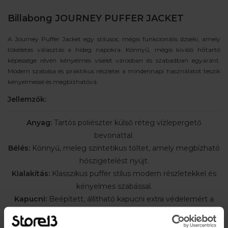
Billabong JOURNEY PUFFER JACKET
A Journey Puffer Jacket egy stílusos, mégis funkcionális dzseki, amely
tökéletes választás a hideg napokra. Könnyű, mégis kiváló hőtartó
képessége révén kényelmes viselet városban és szabadban egyaránt.
Modern szabása és praktikus részletei a mindennapi használatot teszik
kényelmessé és megbízhatóvá.
Jellemzők:
Anyag:
Tartós poliészter külső réteg vízlepergető
bevonattal.
Bélés:
Könnyű, meleg szintetikus töltet, amely megbízható
hőszigetelést nyújt.
Kialakítás:
Klasszikus puffer stílus modern részletekkel és
kényelmes szabással.
Kapucni:
Beépített, állítható kapucni extra védelemért a
szél és az eső ellen.
Zsebek:
Oldalsó cipzáras zsebek a biztonságos tároláshoz.