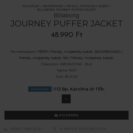
KEZDŐLAP
»
SNOWBOARD
»
PEHELY, MŰPEHELY KABÁT
»
BILLABONG JOURNEY PUFFER JACKET
Billabong
JOURNEY PUFFER JACKET
48.990 Ft
Termékcsoport:
FÉRFI /
Pehely, műpehely kabát
;
SNOWBOARD /
Pehely, műpehely kabát
;
SKI /
Pehely, műpehely kabát
;
Cikkszám:
ABYJK00162 - BLK
Neme:
Férfi
Szín:
BLACK
1113 Bp, Karolina út 17/b.
KÉSZLETEN
L
KOSÁRBA
MÉRETTÁBLÁZAT
21 NAPOS VISSZAKÜLDÉS