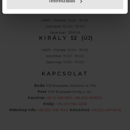
Testreszabás
K A R O L I N A 17 / B
Hétfő - Péntek: 11:00 - 19:00
Szombat: 10:00 - 19:00
Vasárnap: ZÁRVA
K I R Á L Y 52 (ÚJ)
Hétfő - Péntek: 11:00 - 19:00
Szombat: 11:00 - 19:00
Vasárnap: 11:00 - 17:00
K A P C S O L A T
Buda:
1113 Budapest, Karolina út 17/b
Pest:
1061 Budapest Király u. 52.
Karolina:
+36 (1) 466-5510
,
+36 (30) 3193924
Király:
+36 (20) 954-6055
Webshop Info:
+36 (30) 478-1540
,
Kölcsönző
+36 (20) 447-5445