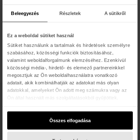
Kényelem:
Könnyű, légáteresztő és jól szellőző anyagok a
Beleegyezés
Részletek
A sütikről
komfort érdekében.
Felhasználás:
Ideális hétköznapi viselethez, városi
sétákhoz és könnyű túrákhoz.
Ez a weboldal sütiket használ
Sütiket használunk a tartalmak és hirdetések személyre
szabásához, közösségi funkciók biztosításához,
valamint weboldalforgalmunk elemzéséhez. Ezenkívül
közösségi média-, hirdető- és elemező partnereinkkel
megosztjuk az Ön weboldalhasználatra vonatkozó
adatait, akik kombinálhatják az adatokat más olyan
adatokkal, amelyeket Ön adott meg számukra vagy az
Értesülj az újdonságokról, akciókról
Ön által használt más szolgáltatásokból gyűjtöttek.
E-MAIL
FELIRATKOZOM »
Összes elfogadása