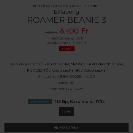
KEZDŐLAP
»
BILLABONG ROAMER BEANIE 3
Billabong
ROAMER BEANIE 3
8.400 Ft
11.990 Ft
Kedvezmény:
30%
Megtakarítás:
3.590 Ft
AKCIÓ
Termékcsoport:
NŐI /
Kötött sapka
;
SNOWBOARD /
Kötött sapka
;
KIEGÉSZÍTŐ /
Kötött sapka
;
SKI /
Kötött sapka
;
Cikkszám:
ABJHA00238 - NLG0
Neme:
Női
Szín:
WILD POPPY
1113 Bp, Karolina út 17/b.
KÉSZLETEN
1Size
KOSÁRBA