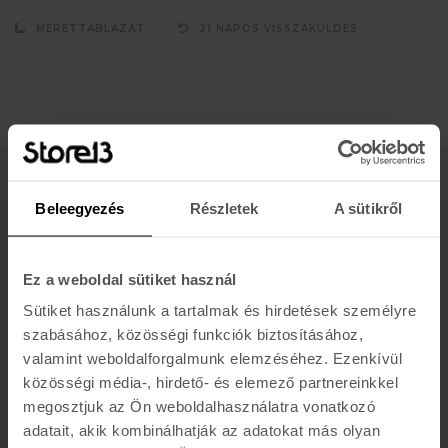
MÉRETTÁBLÁZAT
21 NAPOS VISSZAKÜLDÉS
Értesülj az újdonságokról, akciókról
Beleegyezés
Részletek
A sütikről
E-MAIL
FELIRATKOZOM »
Ez a weboldal sütiket használ
Sütiket használunk a tartalmak és hirdetések személyre
szabásához, közösségi funkciók biztosításához,
valamint weboldalforgalmunk elemzéséhez. Ezenkívül
K A R O L I N A 17 / B
közösségi média-, hirdető- és elemező partnereinkkel
Hétfő - Péntek: 11:00 - 19:00
megosztjuk az Ön weboldalhasználatra vonatkozó
Szombat: 10:00 - 19:00
adatait, akik kombinálhatják az adatokat más olyan
Vasárnap: ZÁRVA