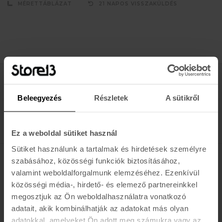
MÉRETTÁBLÁZAT
21 NAPOS VISSZAKÜLDÉS
Értesülj az újdonságokról, akciókról
Beleegyezés
Részletek
A sütikről
E-MAIL
FELIRATKOZOM »
Ez a weboldal sütiket használ
Sütiket használunk a tartalmak és hirdetések személyre
szabásához, közösségi funkciók biztosításához,
K A R O L I N A 17 / B
valamint weboldalforgalmunk elemzéséhez. Ezenkívül
közösségi média-, hirdető- és elemező partnereinkkel
Hétfő - Péntek: 11:00 - 19:00
megosztjuk az Ön weboldalhasználatra vonatkozó
Szombat: 10:00 - 19:00
adatait, akik kombinálhatják az adatokat más olyan
Vasárnap: ZÁRVA
K I R Á L Y 52 (ÚJ)
adatokkal, amelyeket Ön adott meg számukra vagy az