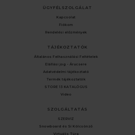
ÜGYFÉLSZOLGÁLAT
Kapcsolat
Fiókom
Rendelési előzmények
TÁJÉKOZTATÓK
Általános Felhasználási Feltételek
Elállási jog - Árucsere
Adatvédelmi tájékoztató
Termék tájékoztatók
STORE 13 KATALÓGUS
Video
SZOLGÁLTATÁS
SZERVIZ
Snowboard és Sí Kölcsönző
Virtuális Túra