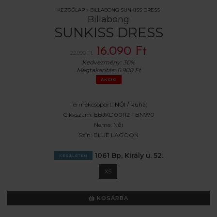
KEZDŐLAP
»
BILLABONG SUNKISS DRESS
Billabong
SUNKISS DRESS
16.090 Ft
22.990 Ft
Kedvezmény:
30%
Megtakarítás:
6.900 Ft
AKCIÓ
Termékcsoport:
NŐI /
Ruha
;
Cikkszám:
EBJKD00112 - BNW0
Neme:
Női
Szín:
BLUE LAGOON
1061 Bp, Király u. 52.
KÉSZLETEN
XS
KOSÁRBA