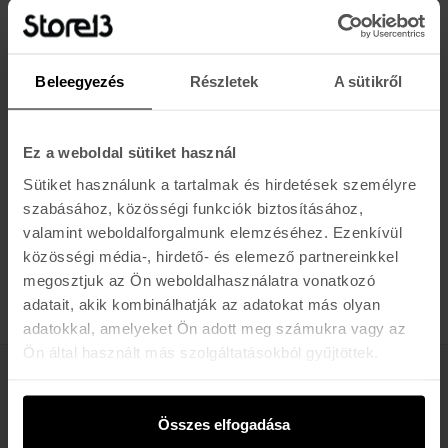
Puha, nedvszívó anyag a gyors szárítkozáshoz és a
komfortérzethez
Tágas, bő szabás az egyszerű átöltözéshez bárhol, bármikor
Beleegyezés
Részletek
A sütikről
Kapucni a fej szárításához és az extra melegért szeles időben
Elülső kenguruzseb vagy oldalzsebek a kezek melegen
tartásához vagy kisebb tárgyak tárolására
Könnyen csomagolható, ideális utazáshoz vagy mindennapi
Ez a weboldal sütiket használ
strandoláshoz
Sütiket használunk a tartalmak és hirdetések személyre
Uniszex fazon, különféle méretekben és stílusokban elérhető
szabásához, közösségi funkciók biztosításához,
Tökéletes szörfözéshez, strandoláshoz, vízi sportok után vagy
valamint weboldalforgalmunk elemzéséhez. Ezenkívül
otthoni relaxhoz
közösségi média-, hirdető- és elemező partnereinkkel
megosztjuk az Ön weboldalhasználatra vonatkozó
adatait, akik kombinálhatják az adatokat más olyan
adatokkal, amelyeket Ön adott meg számukra vagy az
Ön által használt más szolgáltatásokból gyűjtöttek.
Értesülj az újdonságokról, akciókról
Összes elfogadása
E-MAIL