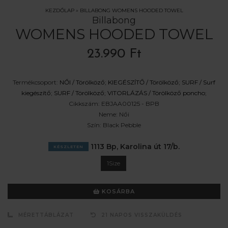
KEZDŐLAP
»
BILLABONG WOMENS HOODED TOWEL
Billabong
WOMENS HOODED TOWEL
23.990 Ft
Termékcsoport:
NŐI /
Törölköző
;
KIEGÉSZÍTŐ /
Törölköző
;
SURF /
Surf
kiegészítő
;
SURF /
Törölköző
;
VITORLÁZÁS /
Törölköző poncho
;
Cikkszám:
EBJAA00125 - BPB
Neme:
Női
Szín:
Black Pebble
1113 Bp, Karolina út 17/b.
KÉSZLETEN
1Size
KOSÁRBA
MÉRETTÁBLÁZAT
21 NAPOS VISSZAKÜLDÉS