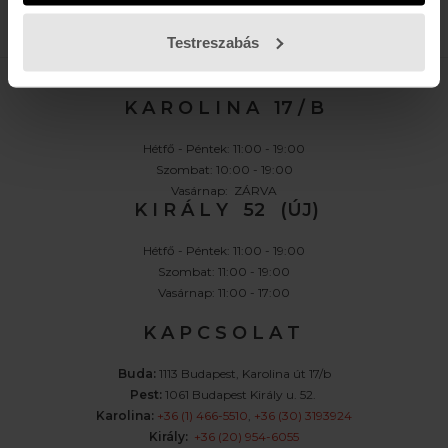
FELIRATKOZOM »
Testreszabás
K A R O L I N A 17 / B
Hétfő - Péntek: 11:00 - 19:00
Szombat: 10:00 - 19:00
Vasárnap: ZÁRVA
K I R Á L Y 52 (ÚJ)
Hétfő - Péntek: 11:00 - 19:00
Szombat: 11:00 - 19:00
Vasárnap: 11:00 - 17:00
K A P C S O L A T
Buda:
1113 Budapest, Karolina út 17/b
Pest:
1061 Budapest Király u. 52.
Karolina:
+36 (1) 466-5510
,
+36 (30) 3193924
Király:
+36 (20) 954-6055