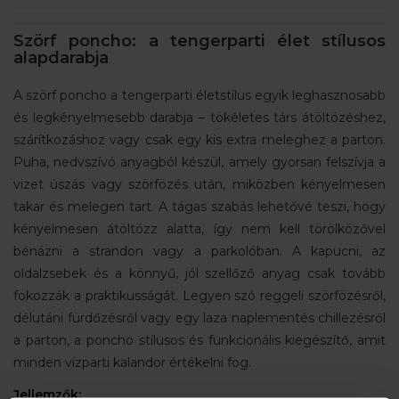
Szörf poncho: a tengerparti élet stílusos
alapdarabja
A szörf poncho a tengerparti életstílus egyik leghasznosabb
és legkényelmesebb darabja – tökéletes társ átöltözéshez,
szárítkozáshoz vagy csak egy kis extra meleghez a parton.
Puha, nedvszívó anyagból készül, amely gyorsan felszívja a
vizet úszás vagy szörfözés után, miközben kényelmesen
takar és melegen tart. A tágas szabás lehetővé teszi, hogy
kényelmesen átöltözz alatta, így nem kell törölközővel
bénázni a strandon vagy a parkolóban. A kapucni, az
oldalzsebek és a könnyű, jól szellőző anyag csak tovább
fokozzák a praktikusságát. Legyen szó reggeli szörfözésről,
délutáni fürdőzésről vagy egy laza naplementés chillezésről
a parton, a poncho stílusos és funkcionális kiegészítő, amit
minden vízparti kalandor értékelni fog.
Jellemzők: