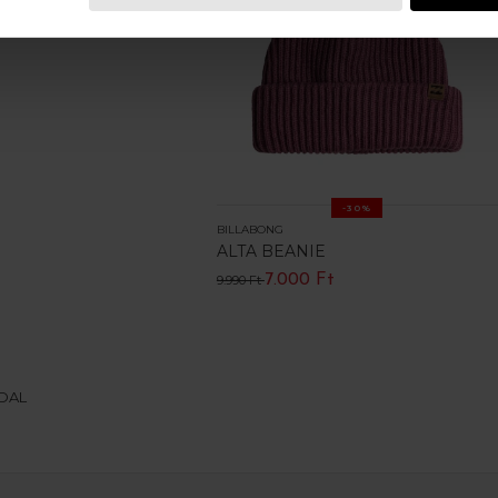
-30%
BILLABONG
ALTA BEANIE
7.000 Ft
9.990 Ft
LDAL