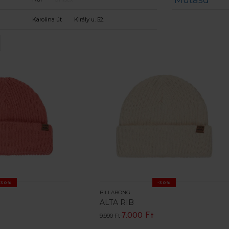
Mutasd
Karolina út
Király u. 52.
-30%
-30%
BILLABONG
ALTA RIB
7.000 Ft
9.990 Ft