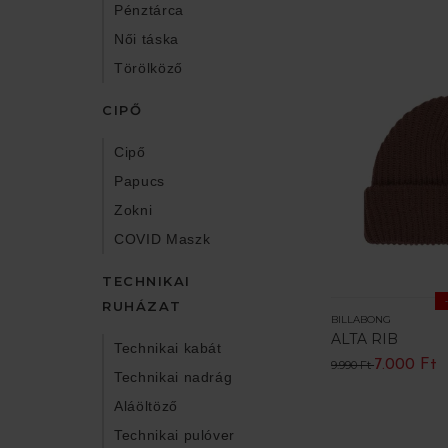
Pénztárca
Női táska
Törölköző
CIPŐ
Cipő
Papucs
Zokni
COVID Maszk
TECHNIKAI
RUHÁZAT
BILLABONG
ALTA RIB
Technikai kabát
7.000 Ft
9.990 Ft
Technikai nadrág
Aláöltöző
Technikai pulóver