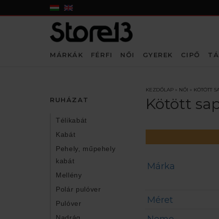
MÁRKÁK
FÉRFI
NŐI
GYEREK
CIPŐ
TÁ
KEZDŐLAP
»
NŐI
»
KÖTÖTT S
Kötött sa
RUHÁZAT
Télikabát
Kabát
Pehely, műpehely
kabát
Márka
Mellény
Polár pulóver
Méret
Pulóver
Nadrág