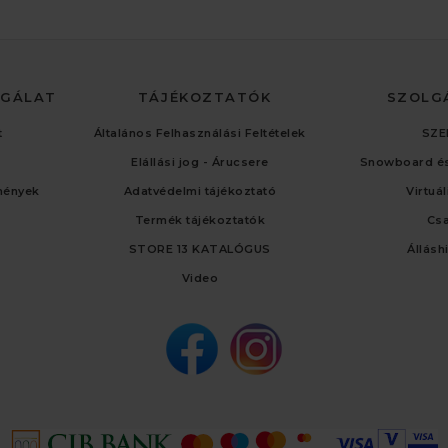
LGÁLAT
TÁJÉKOZTATÓK
SZOLG
t
Általános Felhasználási Feltételek
SZE
Elállási jog - Árucsere
Snowboard és
mények
Adatvédelmi tájékoztató
Virtuá
Termék tájékoztatók
Cs
STORE 13 KATALÓGUS
Állásh
Video