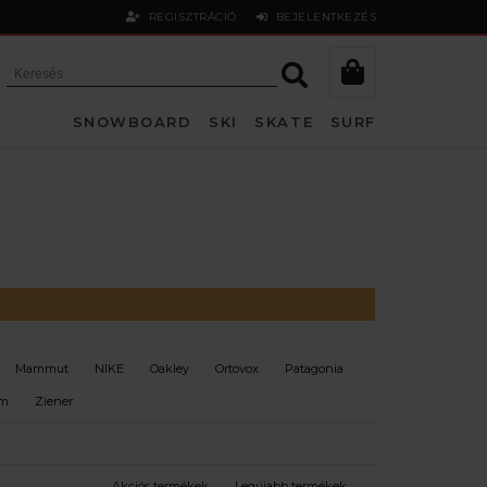
REGISZTRÁCIÓ
BEJELENTKEZÉS
SNOWBOARD
SKI
SKATE
SURF
Mammut
NIKE
Oakley
Ortovox
Patagonia
om
Ziener
Akciós termékek
Legújabb termékek