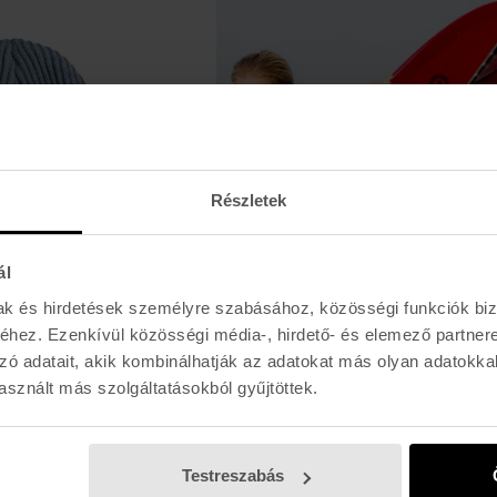
Részletek
ál
-30%
mak és hirdetések személyre szabásához, közösségi funkciók biz
hez. Ezenkívül közösségi média-, hirdető- és elemező partner
zó adatait, akik kombinálhatják az adatokat más olyan adatokka
sznált más szolgáltatásokból gyűjtöttek.
Testreszabás