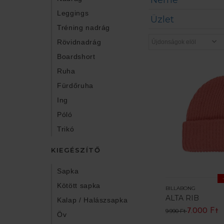
Neme
Leggings
Üzlet
Tréning nadrág
Rövidnadrág
Boardshort
Ruha
Fürdőruha
Ing
Póló
Trikó
KIEGÉSZÍTŐ
Sapka
Kötött sapka
BILLABONG
ALTA RIB
Kalap / Halászsapka
7.000 Ft
9.990 Ft
Öv