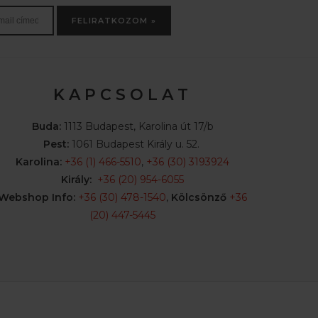
FELIRATKOZOM »
K A P C S O L A T
Buda:
1113 Budapest, Karolina út 17/b
Pest:
1061 Budapest Király u. 52.
Karolina:
+36 (1) 466-5510
,
+36 (30) 3193924
Király:
+36 (20) 954-6055
Webshop Info:
+36 (30) 478-1540
,
Kölcsönző
+36
(20) 447-5445