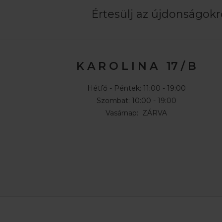
Értesülj az újdonságokró
K A R O L I N A 17 / B
Hétfő - Péntek: 11:00 - 19:00
Szombat: 10:00 - 19:00
Vasárnap: ZÁRVA