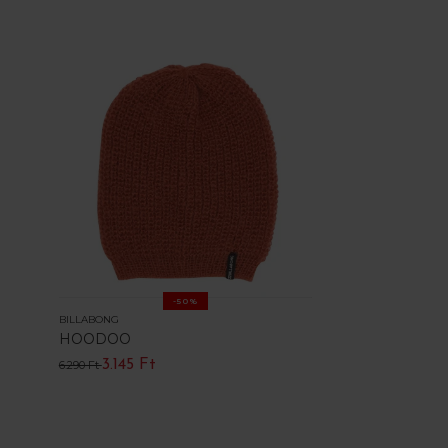
-50%
BILLABONG
HOODOO
3.145 Ft
6.290 Ft