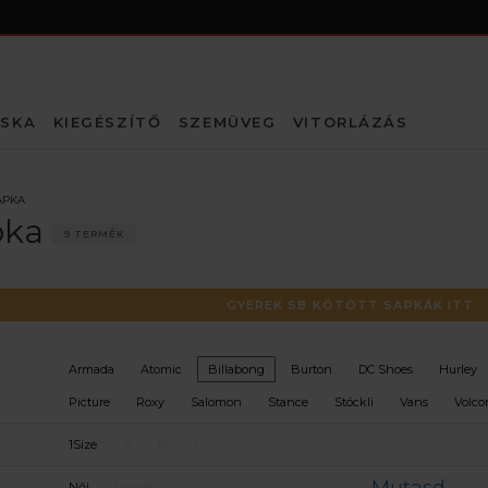
SKA
KIEGÉSZÍTŐ
SZEMÜVEG
VITORLÁZÁS
APKA
pka
9 TERMÉK
GYEREK SB KÖTÖTT SAPKÁK ITT
Armada
Atomic
Billabong
Burton
DC Shoes
Hurley
Picture
Roxy
Salomon
Stance
Stöckli
Vans
Volc
1Size
S
M
L
Női
Unisex