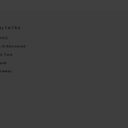
ÁLTATÁS
RVIZ
 Sí Kölcsönző
lis Túra
apat
irdetés