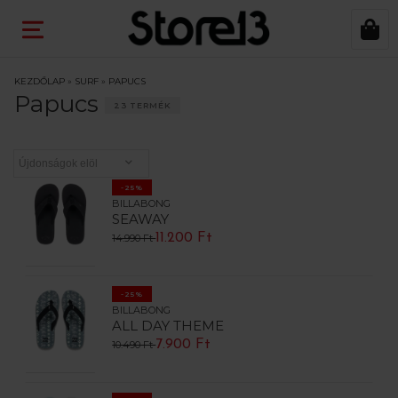
KEZDŐLAP
»
SURF
»
PAPUCS
Papucs
23 TERMÉK
-25%
BILLABONG
SEAWAY
11.200 Ft
14.990 Ft
-25%
BILLABONG
ALL DAY THEME
7.900 Ft
10.490 Ft