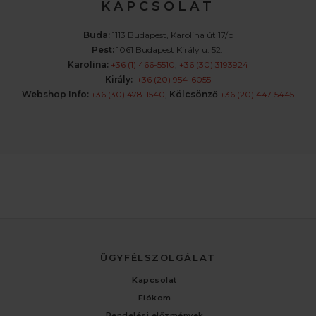
K A P C S O L A T
Buda:
1113 Budapest, Karolina út 17/b
Pest:
1061 Budapest Király u. 52.
Karolina:
+36 (1) 466-5510
,
+36 (30) 3193924
Király:
+36 (20) 954-6055
Webshop Info:
+36 (30) 478-1540
,
Kölcsönző
+36 (20) 447-5445
ÜGYFÉLSZOLGÁLAT
Kapcsolat
Fiókom
Rendelési előzmények