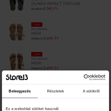
DUNES IMPACT TEXTURE
8.740 Ft
12.490 Ft
-25%
BILLABONG
MERI
13.490 Ft
17.990 Ft
-25%
BILLABONG
MERI
13.490 Ft
17.990 Ft
-25%
BILLABONG
Beleegyezés
Részletek
A sütikről
ONSHORE
13.100 Ft
17.490 Ft
Ez a weboldal sütiket használ