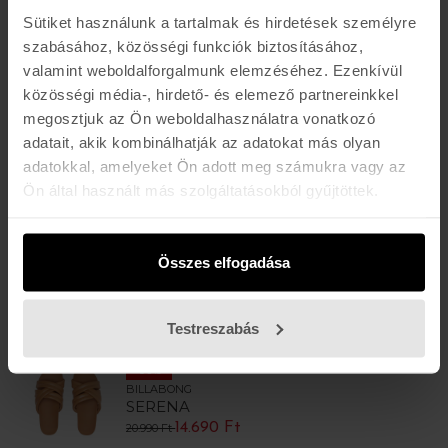
Sütiket használunk a tartalmak és hirdetések személyre
szabásához, közösségi funkciók biztosításához,
valamint weboldalforgalmunk elemzéséhez. Ezenkívül
közösségi média-, hirdető- és elemező partnereinkkel
megosztjuk az Ön weboldalhasználatra vonatkozó
-30%
adatait, akik kombinálhatják az adatokat más olyan
BILLABONG
adatokkal, amelyeket Ön adott meg számukra vagy az
PLAYA VISTA
14.690 Ft
Ön által használt más szolgáltatásokból gyűjtöttek.
20.990 Ft
-25%
Összes elfogadása
BILLABONG
SERENA
15.700 Ft
20.990 Ft
Testreszabás
-30%
BILLABONG
SERENA
14.690 Ft
20.990 Ft