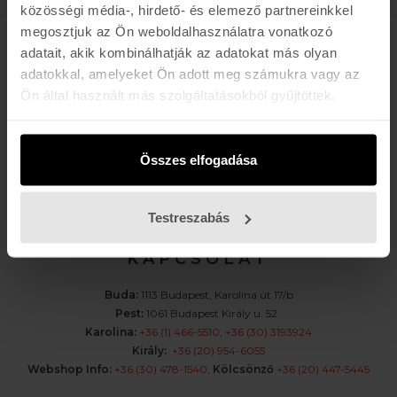
közösségi média-, hirdető- és elemező partnereinkkel
megosztjuk az Ön weboldalhasználatra vonatkozó
adatait, akik kombinálhatják az adatokat más olyan
K A R O L I N A 17 / B
adatokkal, amelyeket Ön adott meg számukra vagy az
Ön által használt más szolgáltatásokból gyűjtöttek.
Hétfő - Péntek: 11:00 - 19:00
Szombat: 10:00 - 19:00
Vasárnap: ZÁRVA
K I R Á L Y 52 (ÚJ)
Összes elfogadása
Hétfő - Péntek: 11:00 - 19:00
Szombat: 11:00 - 19:00
Testreszabás
Vasárnap: 11:00 - 17:00
K A P C S O L A T
Buda:
1113 Budapest, Karolina út 17/b
Pest:
1061 Budapest Király u. 52.
Karolina:
+36 (1) 466-5510
,
+36 (30) 3193924
Király:
+36 (20) 954-6055
Webshop Info:
+36 (30) 478-1540
,
Kölcsönző
+36 (20) 447-5445