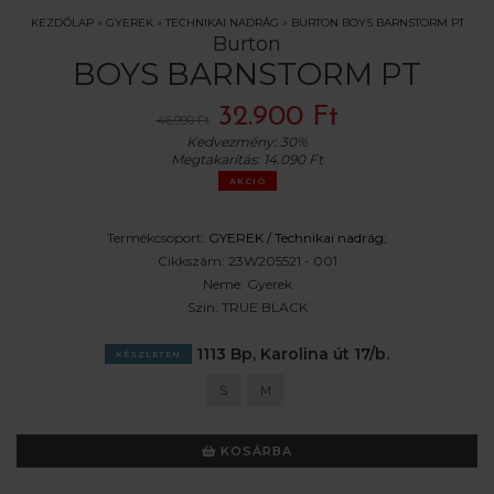
KEZDŐLAP
»
GYEREK
»
TECHNIKAI NADRÁG
»
BURTON BOYS BARNSTORM PT
Burton
BOYS BARNSTORM PT
32.900 Ft
46.990 Ft
Kedvezmény:
30%
Megtakarítás:
14.090 Ft
AKCIÓ
Termékcsoport:
GYEREK /
Technikai nadrág
;
Cikkszám:
23W205521 - 001
Neme:
Gyerek
Szín:
TRUE BLACK
1113 Bp, Karolina út 17/b.
KÉSZLETEN
S
M
KOSÁRBA