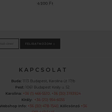
6.200 Ft
4.550 Ft
FELIRATKOZOM »
K A P C S O L A T
Buda:
1113 Budapest, Karolina út 17/b
Pest:
1061 Budapest Király u. 52.
Karolina:
+36 (1) 466-5510
,
+36 (30) 3193924
Király:
+36 (20) 954-6055
Webshop Info:
+36 (30) 478-1540
,
Kölcsönző
+36