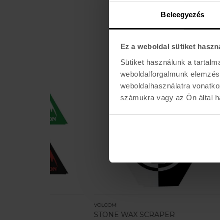
Beleegyezés
Ez a weboldal sütiket haszn
Sütiket használunk a tartal
weboldalforgalmunk elemzésé
weboldalhasználatra vonatko
számukra vagy az Ön által ha
VOLCOM
BURTON
STONE WAX SCRAPER
TRI-S