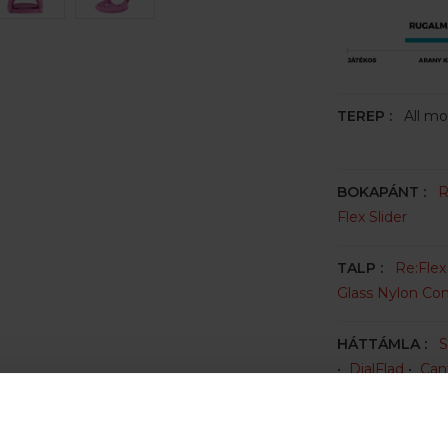
TEREP :
All mo
BOKAPÁNT :
R
Flex Slider
TALP :
Re:Fle
Glass Nylon Co
HÁTTÁMLA :
S
•
DialFlad
•
Can
PÁRNÁZÁS :
R