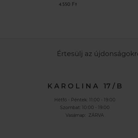
4.550 Ft
6.200 
Értesülj az újdonságokró
K A R O L I N A 17 / B
Hétfő - Péntek: 11:00 - 19:00
Szombat: 10:00 - 19:00
Vasárnap: ZÁRVA