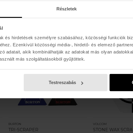
Részletek
Ajánlott termékek a kategóriához
ál
mak és hirdetések személyre szabásához, közösségi funkciók biz
hez. Ezenkívül közösségi média-, hirdető- és elemező partner
zó adatait, akik kombinálhatják az adatokat más olyan adatokka
sznált más szolgáltatásokból gyűjtöttek.
Testreszabás
VOLCOM
CRAPER
STONE WAX SCRAPER