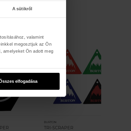
A sütikről
tosításához, valamint
einkkel megosztjuk az Ön
l, amelyeket Ön adott meg
Összes elfogadása
BURTON
VOLCOM
TRI-SCRAPER
STONE WAX