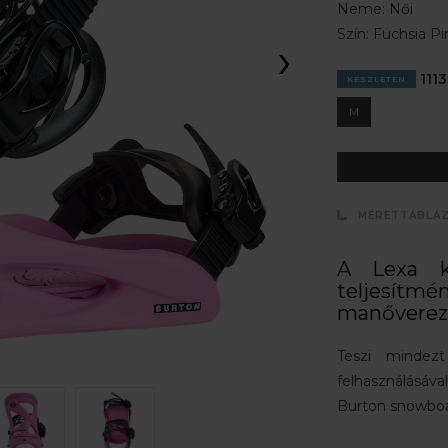
Neme:
Női
Szín:
Fuchsia Pi
›
1113
KÉSZLETEN
M
MÉRETTÁBLÁ
A Lexa ki
teljesítmé
manőverezi
Teszi mindez
felhasználásával
Burton snowboa