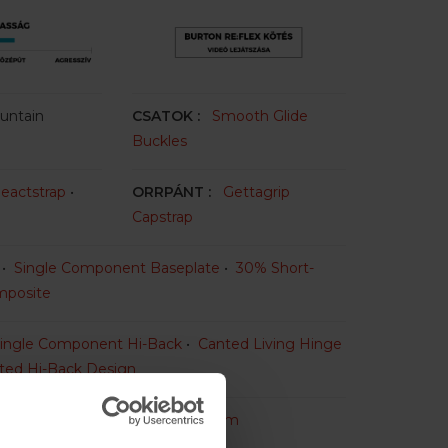
untain
CSATOK :
Smooth Glide
Buckles
eactstrap
•
ORRPÁNT :
Gettagrip
Capstrap
x
•
Single Component Baseplate
•
30% Short-
mposite
ingle Component Hi-Back
•
Canted Living Hinge
ted Hi-Back Design
e:Flex Full Bed Cushioning System