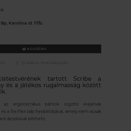
nk
 Bp, Karolina út 17/b.
KOSÁRBA
ZAT
21 NAPOS VISSZAKÜLDÉS
stestvérének tartott Scribe a
ny és a játékos rugalmasság között
k.
t az ergonómikus pántok rögzítő erejének
 és a Re:Flex talp flexibilitásával, amely nem acsak
rd deszkával elérhető.