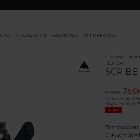
SKA
KIEGÉSZÍTŐ
SZEMÜVEG
VITORLÁZÁS
KEZDŐLAP
»
SNOWB
Burton
SCRIBE 
76.0
94.990 Ft
Kedvezmény:
20%
Megtakarítás:
18.9
AKCIÓ
Termékcsoport
Cikkszám:
26W1