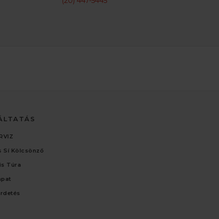
(20) 447-5445
ÁLTATÁS
RVIZ
 Sí Kölcsönző
lis Túra
apat
irdetés