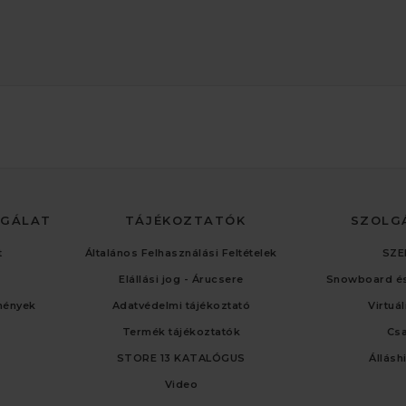
LGÁLAT
TÁJÉKOZTATÓK
SZOLG
t
Általános Felhasználási Feltételek
SZE
Elállási jog - Árucsere
Snowboard és
mények
Adatvédelmi tájékoztató
Virtuá
Termék tájékoztatók
Cs
STORE 13 KATALÓGUS
Állásh
Video