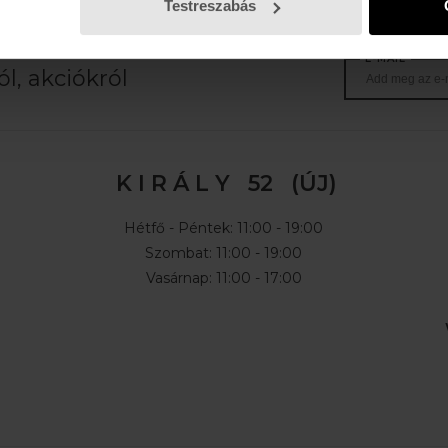
Testreszabás
E-MAIL
l, akciókról
K I R Á L Y 52 (ÚJ)
Hétfő - Péntek: 11:00 - 19:00
Szombat: 11:00 - 19:00
Vasárnap: 11:00 - 17:00