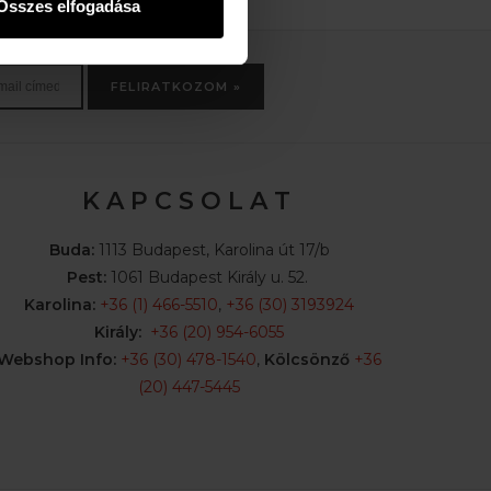
Összes elfogadása
FELIRATKOZOM »
K A P C S O L A T
Buda:
1113 Budapest, Karolina út 17/b
Pest:
1061 Budapest Király u. 52.
Karolina:
+36 (1) 466-5510
,
+36 (30) 3193924
Király:
+36 (20) 954-6055
Webshop Info:
+36 (30) 478-1540
,
Kölcsönző
+36
(20) 447-5445