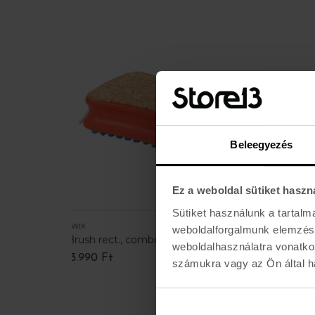
Beleegyezés
Ez a weboldal sütiket haszn
Sütiket használunk a tartal
SWIX
TOKO
weboldalforgalmunk elemzésé
on
Brush rect., combi cork/nylon
BASE 
weboldalhasználatra vonatko
13.990 Ft
3.990 
számukra vagy az Ön által ha