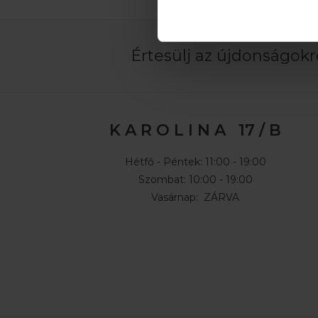
Értesülj az újdonságokró
K A R O L I N A 17 / B
Hétfő - Péntek: 11:00 - 19:00
Szombat: 10:00 - 19:00
Vasárnap: ZÁRVA