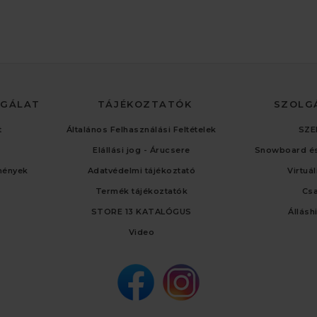
LGÁLAT
TÁJÉKOZTATÓK
SZOLG
t
Általános Felhasználási Feltételek
SZE
Elállási jog - Árucsere
Snowboard és
mények
Adatvédelmi tájékoztató
Virtuá
Termék tájékoztatók
Cs
STORE 13 KATALÓGUS
Állásh
Video