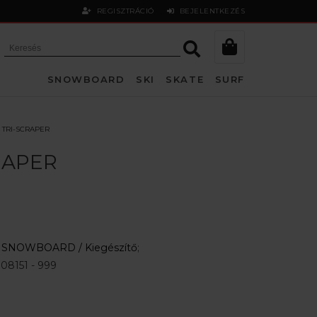
REGISZTRÁCIÓ
BEJELENTKEZÉS
SNOWBOARD
SKI
SKATE
SURF
 TRI-SCRAPER
RAPER
:
SNOWBOARD /
Kiegészítő
;
08151 - 999