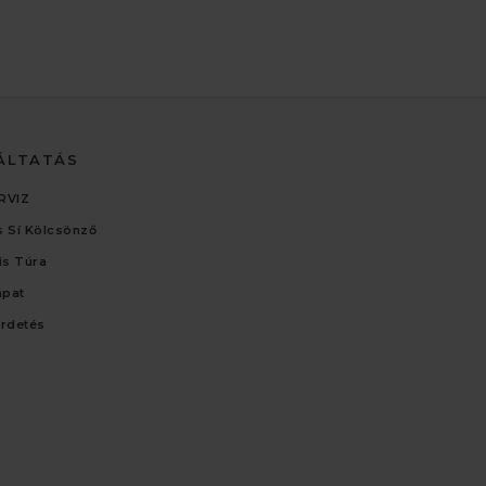
ÁLTATÁS
RVIZ
 Sí Kölcsönző
lis Túra
apat
irdetés