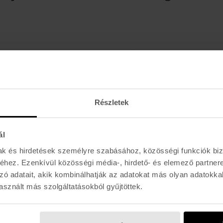
Részletek
ál
mak és hirdetések személyre szabásához, közösségi funkciók biz
TOKO
hez. Ezenkívül közösségi média-, hirdető- és elemező partner
TEX
ARKANSAS STONE
zó adatait, akik kombinálhatják az adatokat más olyan adatokka
Ft
13.000 Ft
sznált más szolgáltatásokból gyűjtöttek.