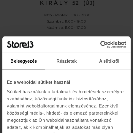
K I R Á L Y 52 (ÚJ)
Hétfő - Péntek: 11:00 - 19:00
Szombat: 11:00 - 19:00
Vasárnap: 11:00 - 17:00
K A P C S O L A T
Buda:
1113 Budapest, Karolina út 17/b
Pest:
1061 Budapest Király u. 52.
Beleegyezés
Részletek
A sütikről
Karolina:
+36 (1) 466-5510
,
+36 (30) 3193924
Király:
+36 (20) 954-6055
Webshop Info:
+36 (30) 478-1540
,
Kölcsönző
+36 (20) 447-5445
Ez a weboldal sütiket használ
Sütiket használunk a tartalmak és hirdetések személyre
szabásához, közösségi funkciók biztosításához,
valamint weboldalforgalmunk elemzéséhez. Ezenkívül
közösségi média-, hirdető- és elemező partnereinkkel
megosztjuk az Ön weboldalhasználatra vonatkozó
adatait, akik kombinálhatják az adatokat más olyan