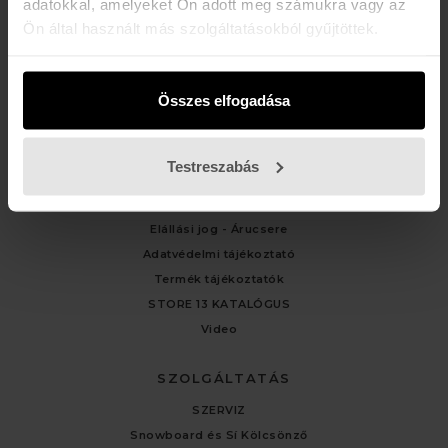
adatokkal, amelyeket Ön adott meg számukra vagy az
Ön által használt más szolgáltatásokból gyűjtöttek.
ÜGYFÉLSZOLGÁLAT
Kapcsolat
Fiókom
Összes elfogadása
Rendelési előzmények
Testreszabás
TÁJÉKOZTATÓK
Általános Felhasználási Feltételek
Elállási jog - Árucsere
Adatvédelmi tájékoztató
Termék tájékoztatók
STORE 13 KATALÓGUS
Video
SZOLGÁLTATÁS
SZERVIZ
Snowboard és Sí Kölcsönző