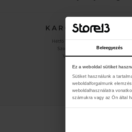
K A R O L I N A 17 / B
Hétfő - Péntek: 11:00 - 19:00
Beleegyezés
Szombat: 10:00 - 19:00
Vasárnap: ZÁRVA
Ez a weboldal sütiket haszn
Sütiket használunk a tartal
weboldalforgalmunk elemzésé
weboldalhasználatra vonatko
számukra vagy az Ön által ha