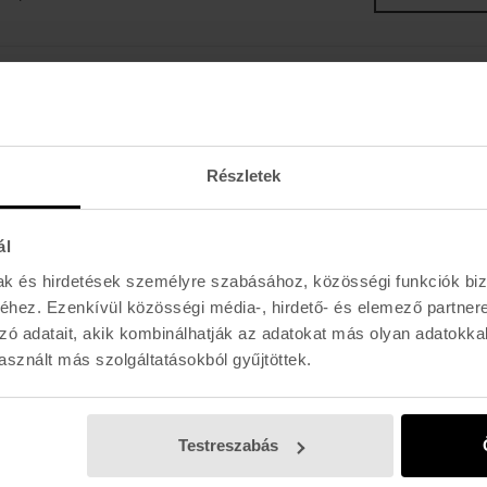
K I R Á L Y 52 (ÚJ)
Hétfő - Péntek: 11:00 - 19:00
Részletek
Szombat: 11:00 - 19:00
Vasárnap: 11:00 - 17:00
ál
mak és hirdetések személyre szabásához, közösségi funkciók biz
hez. Ezenkívül közösségi média-, hirdető- és elemező partner
zó adatait, akik kombinálhatják az adatokat más olyan adatokka
sznált más szolgáltatásokból gyűjtöttek.
Testreszabás