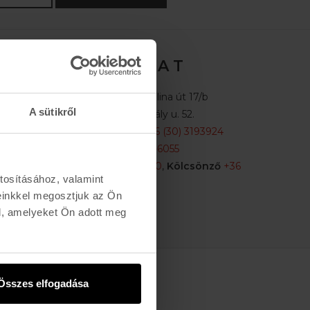
K A P C S O L A T
Buda:
1113 Budapest, Karolina út 17/b
A sütikről
Pest:
1061 Budapest Király u. 52.
Karolina:
+36 (1) 466-5510
,
+36 (30) 3193924
Király:
+36 (20) 954-6055
Webshop Info:
+36 (30) 478-1540
,
Kölcsönző
+36
tosításához, valamint
(20) 447-5445
einkkel megosztjuk az Ön
l, amelyeket Ön adott meg
Összes elfogadása