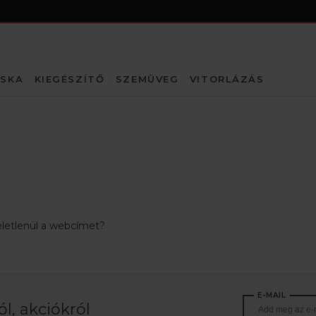
SKA
KIEGÉSZÍTŐ
SZEMÜVEG
VITORLÁZÁS
életlenül a webcímet?
E-MAIL
l, akciókról