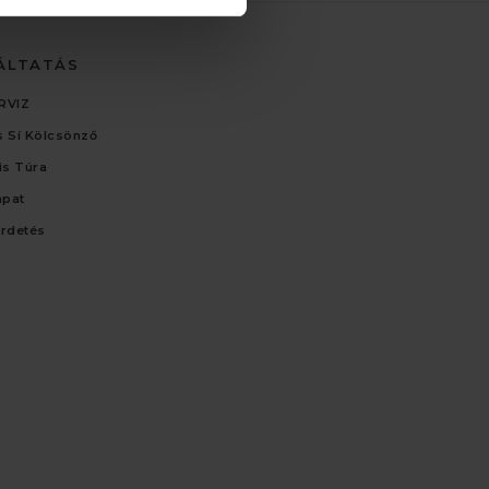
ÁLTATÁS
RVIZ
 Sí Kölcsönző
lis Túra
apat
irdetés