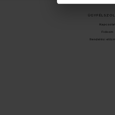
ÜGYFÉLSZO
Kapcsola
Fiókom
Rendelési előz