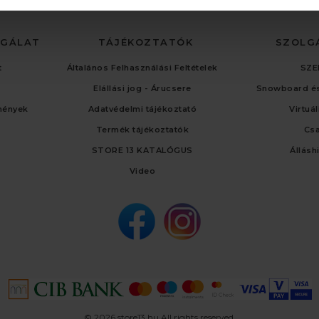
LGÁLAT
TÁJÉKOZTATÓK
SZOLG
t
Általános Felhasználási Feltételek
SZE
Elállási jog - Árucsere
Snowboard és
mények
Adatvédelmi tájékoztató
Virtuá
Termék tájékoztatók
Cs
STORE 13 KATALÓGUS
Állásh
Video
© 2026 store13.hu All rights reserved.