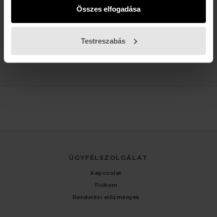
Buda:
1113 Budapest, Karolina út 17/b
Összes elfogadása
Pest:
1061 Budapest Király u. 52.
Karolina:
+36 (1) 466-5510
,
+36 (30) 3193924
Király:
+36 (20) 954-6055
Testreszabás
Webshop Info:
+36 (30) 478-1540
,
Kölcsönző
+36 (20) 447-5445
ÜGYFÉLSZOLGÁLAT
Kapcsolat
Fiókom
Rendelési előzmények