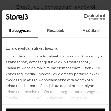
Értesülj az újdonságokról, akciókról
E-MAIL
FELIRATKOZOM »
Beleegyezés
Részletek
A sütikről
K A R O L I N A 17 / B
Ez a weboldal sütiket használ
Sütiket használunk a tartalmak és hirdetések személyre
Hétfő - Péntek: 11:00 - 19:00
szabásához, közösségi funkciók biztosításához,
Szombat: 10:00 - 19:00
valamint weboldalforgalmunk elemzéséhez. Ezenkívül
Vasárnap: ZÁRVA
K I R Á L Y 52 (ÚJ)
közösségi média-, hirdető- és elemező partnereinkkel
megosztjuk az Ön weboldalhasználatra vonatkozó
Hétfő - Péntek: 11:00 - 19:00
adatait, akik kombinálhatják az adatokat más olyan
Szombat: 11:00 - 19:00
adatokkal, amelyeket Ön adott meg számukra vagy az
Vasárnap: 11:00 - 17:00
Ön által használt más szolgáltatásokból gyűjtöttek.
K A P C S O L A T