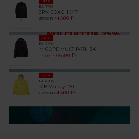
-30%
BURTON
JPN COACH JKT
44.800 Ft
63.990 Ft
-30%
BURTON
M GORE MULTIPATH JK
79.800 Ft
113.990 Ft
-30%
BURTON
MB Veridry 2.5L
44.800 Ft
63.990 Ft
TERMÉK / OLDAL