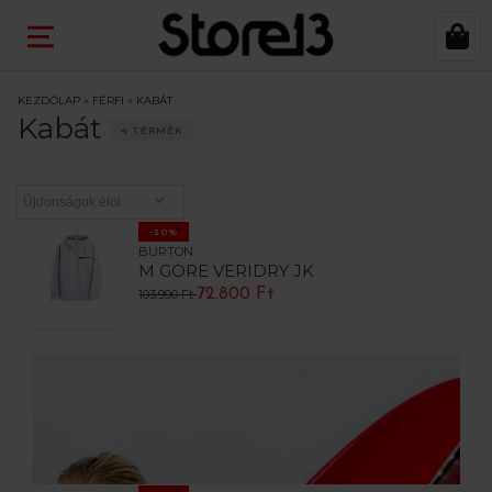
KEZDŐLAP
»
FÉRFI
»
KABÁT
Kabát
4 TERMÉK
-30%
BURTON
M GORE VERIDRY JK
72.800 Ft
103.990 Ft