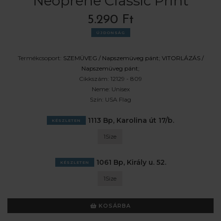
Neoprene Classic Print
5.290 Ft
ÚJDONSÁG
Termékcsoport:
SZEMÜVEG /
Napszemüveg pánt
;
VITORLÁZÁS /
Napszemüveg pánt
;
Cikkszám:
12129 - 809
Neme:
Unisex
Szín:
USA Flag
1113 Bp, Karolina út 17/b.
KÉSZLETEN
1Size
1061 Bp, Király u. 52.
KÉSZLETEN
1Size
KOSÁRBA