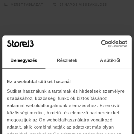
MÉRETTÁBLÁZAT
21 NAPOS VISSZAKÜLDÉS
Értesülj az újdonságokról, akciókról
Beleegyezés
Részletek
A sütikről
E-MAIL
FELIRATKOZOM »
Ez a weboldal sütiket használ
Sütiket használunk a tartalmak és hirdetések személyre
szabásához, közösségi funkciók biztosításához,
K A R O L I N A 17 / B
valamint weboldalforgalmunk elemzéséhez. Ezenkívül
közösségi média-, hirdető- és elemező partnereinkkel
Hétfő - Péntek: 11:00 - 19:00
megosztjuk az Ön weboldalhasználatra vonatkozó
Szombat: 10:00 - 19:00
adatait, akik kombinálhatják az adatokat más olyan
Vasárnap: ZÁRVA
adatokkal, amelyeket Ön adott meg számukra vagy az