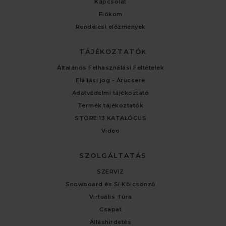
Kapcsolat
Fiókom
Rendelési előzmények
TÁJÉKOZTATÓK
Általános Felhasználási Feltételek
Elállási jog - Árucsere
Adatvédelmi tájékoztató
Termék tájékoztatók
STORE 13 KATALÓGUS
Video
SZOLGÁLTATÁS
SZERVIZ
Snowboard és Sí Kölcsönző
Virtuális Túra
Csapat
Álláshirdetés