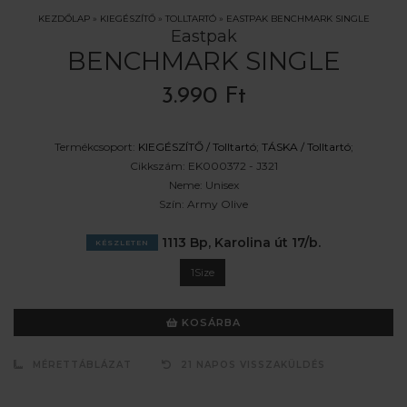
KEZDŐLAP
»
KIEGÉSZÍTŐ
»
TOLLTARTÓ
»
EASTPAK BENCHMARK SINGLE
Eastpak
BENCHMARK SINGLE
3.990 Ft
Termékcsoport:
KIEGÉSZÍTŐ /
Tolltartó
;
TÁSKA /
Tolltartó
;
Cikkszám:
EK000372 - J321
Neme:
Unisex
Szín:
Army Olive
1113 Bp, Karolina út 17/b.
KÉSZLETEN
1Size
KOSÁRBA
MÉRETTÁBLÁZAT
21 NAPOS VISSZAKÜLDÉS