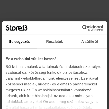
Értesülj az újdonságokról, akciókról
E-MAIL
Beleegyezés
Részletek
A sütikről
FELIRATKOZOM »
Ez a weboldal sütiket használ
Sütiket használunk a tartalmak és hirdetések személyre
K A R O L I N A 17 / B
szabásához, közösségi funkciók biztosításához,
valamint weboldalforgalmunk elemzéséhez. Ezenkívül
Hétfő - Péntek: 11:00 - 19:00
közösségi média-, hirdető- és elemező partnereinkkel
Szombat: 10:00 - 19:00
megosztjuk az Ön weboldalhasználatra vonatkozó
Vasárnap: ZÁRVA
K I R Á L Y 52 (ÚJ)
adatait, akik kombinálhatják az adatokat más olyan
adatokkal, amelyeket Ön adott meg számukra vagy az
Hétfő - Péntek: 11:00 - 19:00
Ön által használt más szolgáltatásokból gyűjtöttek.