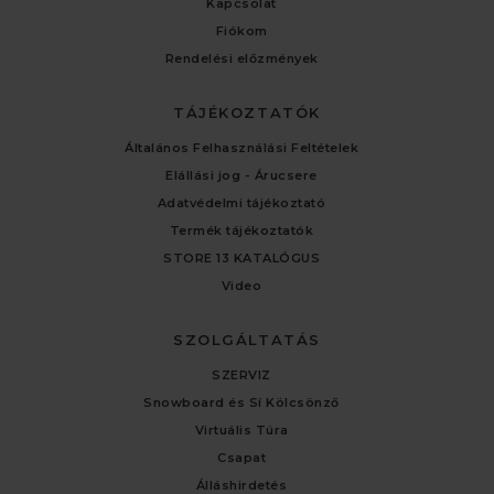
Kapcsolat
Fiókom
Rendelési előzmények
TÁJÉKOZTATÓK
Általános Felhasználási Feltételek
Elállási jog - Árucsere
Adatvédelmi tájékoztató
Termék tájékoztatók
STORE 13 KATALÓGUS
Video
SZOLGÁLTATÁS
SZERVIZ
Snowboard és Sí Kölcsönző
Virtuális Túra
Csapat
Álláshirdetés