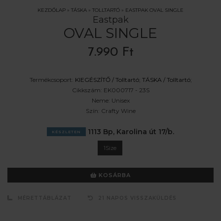
KEZDŐLAP
»
TÁSKA
»
TOLLTARTÓ
»
EASTPAK OVAL SINGLE
Eastpak
OVAL SINGLE
7.990 Ft
Termékcsoport:
KIEGÉSZÍTŐ /
Tolltartó
;
TÁSKA /
Tolltartó
;
Cikkszám:
EK000717 - 23S
Neme:
Unisex
Szín:
Crafty Wine
1113 Bp, Karolina út 17/b.
KÉSZLETEN
1Size
KOSÁRBA
MÉRETTÁBLÁZAT
21 NAPOS VISSZAKÜLDÉS