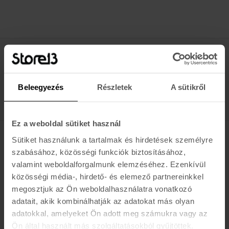
Értesülj az újdonságokról, akciókról
E-MAIL
Beleegyezés
Részletek
A sütikről
FELIRATKOZOM »
Ez a weboldal sütiket használ
Sütiket használunk a tartalmak és hirdetések személyre
K A R O L I N A 17 / B
szabásához, közösségi funkciók biztosításához,
valamint weboldalforgalmunk elemzéséhez. Ezenkívül
Hétfő - Péntek: 11:00 - 19:00
közösségi média-, hirdető- és elemező partnereinkkel
Szombat: 10:00 - 19:00
megosztjuk az Ön weboldalhasználatra vonatkozó
Vasárnap: ZÁRVA
K I R Á L Y 52 (ÚJ)
adatait, akik kombinálhatják az adatokat más olyan
adatokkal, amelyeket Ön adott meg számukra vagy az
Hétfő - Péntek: 11:00 - 19:00
Ön által használt más szolgáltatásokból gyűjtöttek.