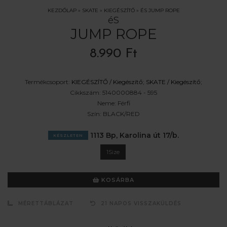
KEZDŐLAP
»
SKATE
»
KIEGÉSZÍTŐ
»
ÉS JUMP ROPE
éS
JUMP ROPE
8.990 Ft
Termékcsoport:
KIEGÉSZÍTŐ /
Kiegészítő
;
SKATE /
Kiegészítő
;
Cikkszám:
5140000884 - 595
Neme:
Férfi
Szín:
BLACK/RED
1113 Bp, Karolina út 17/b.
KÉSZLETEN
1Size
KOSÁRBA
MÉRETTÁBLÁZAT
21 NAPOS VISSZAKÜLDÉS