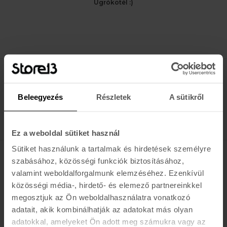
Ugrókötél :)
Értesülj az újdonságokról, akciókról
Beleegyezés
Részletek
A sütikről
E-MAIL
FELIRATKOZOM »
Ez a weboldal sütiket használ
Sütiket használunk a tartalmak és hirdetések személyre
szabásához, közösségi funkciók biztosításához,
K A R O L I N A 17 / B
valamint weboldalforgalmunk elemzéséhez. Ezenkívül
közösségi média-, hirdető- és elemező partnereinkkel
Hétfő - Péntek: 11:00 - 19:00
megosztjuk az Ön weboldalhasználatra vonatkozó
Szombat: 10:00 - 19:00
Vasárnap: ZÁRVA
adatait, akik kombinálhatják az adatokat más olyan
K I R Á L Y 52 (ÚJ)
adatokkal, amelyeket Ön adott meg számukra vagy az