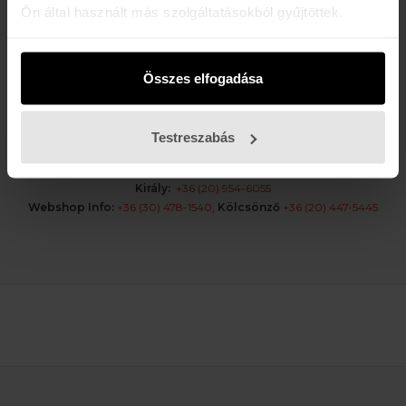
Ön által használt más szolgáltatásokból gyűjtöttek.
Hétfő - Péntek: 11:00 - 19:00
Szombat: 11:00 - 19:00
Vasárnap: 11:00 - 17:00
Összes elfogadása
K A P C S O L A T
Buda:
1113 Budapest, Karolina út 17/b
Testreszabás
Pest:
1061 Budapest Király u. 52.
Karolina:
+36 (1) 466-5510
,
+36 (30) 3193924
Király:
+36 (20) 954-6055
Webshop Info:
+36 (30) 478-1540
,
Kölcsönző
+36 (20) 447-5445