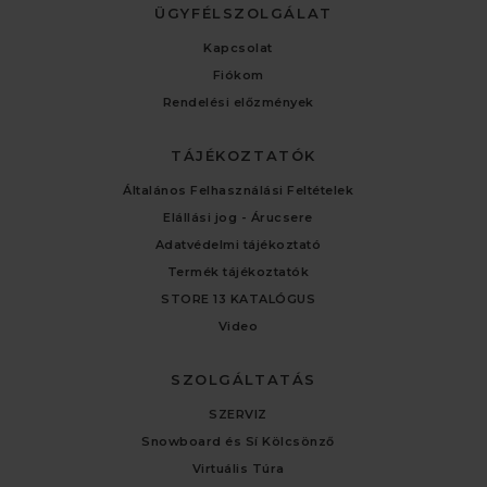
ÜGYFÉLSZOLGÁLAT
Kapcsolat
Fiókom
Rendelési előzmények
TÁJÉKOZTATÓK
Általános Felhasználási Feltételek
Elállási jog - Árucsere
Adatvédelmi tájékoztató
Termék tájékoztatók
STORE 13 KATALÓGUS
Video
SZOLGÁLTATÁS
SZERVIZ
Snowboard és Sí Kölcsönző
Virtuális Túra