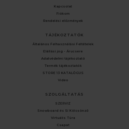
Kapcsolat
Fiókom
Rendelési előzmények
TÁJÉKOZTATÓK
Általános Felhasználási Feltételek
Elállási jog - Árucsere
Adatvédelmi tájékoztató
Termék tájékoztatók
STORE 13 KATALÓGUS
Video
SZOLGÁLTATÁS
SZERVIZ
Snowboard és Sí Kölcsönző
Virtuális Túra
Csapat