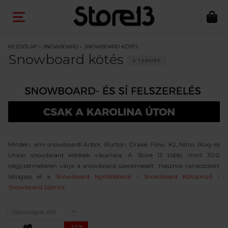
KEZDŐLAP
»
SNOWBOARD
»
SNOWBOARD KÖTÉS
Snowboard kötés
3 TERMÉK
Minden, ami snowboard! Arbor, Burton, Drake, Flow, K2, Nitro, Roxy és
Union snowboard kötések vásárlása. A Store 13 több, mint 300
négyzetméteren várja a snowboard szerelmeseit. Hasznos tanácsokért
látogass el a
Snowboard Nyitóoldalra!
•
Snowboard Kölcsönző
•
Snowboard Szervíz
-20%