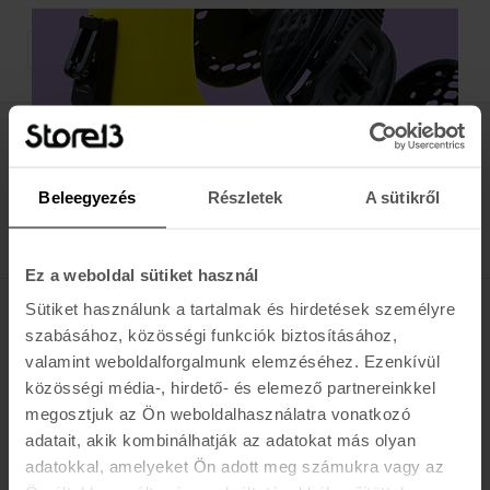
TERMÉK / OLDAL
Értesülj az újdonságokról, akciókról
Beleegyezés
Részletek
A sütikről
E-MAIL
FELIRATKOZOM »
Ez a weboldal sütiket használ
Sütiket használunk a tartalmak és hirdetések személyre
K A R O L I N A 17 / B
szabásához, közösségi funkciók biztosításához,
valamint weboldalforgalmunk elemzéséhez. Ezenkívül
Hétfő - Péntek: 11:00 - 19:00
közösségi média-, hirdető- és elemező partnereinkkel
Szombat: 10:00 - 19:00
megosztjuk az Ön weboldalhasználatra vonatkozó
Vasárnap: ZÁRVA
adatait, akik kombinálhatják az adatokat más olyan
K I R Á L Y 52 (ÚJ)
adatokkal, amelyeket Ön adott meg számukra vagy az
Hétfő - Péntek: 11:00 - 19:00