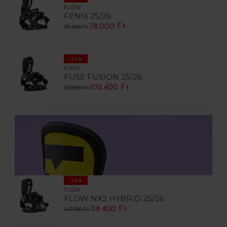
FLOW
FENIX 25/26
78.000 Ft
97.490 Ft
-20%
FLOW
FUSE FUSION 25/26
102.400 Ft
127.990 Ft
-20%
FLOW
FLOW NX2 HYBRID 25/26
118.400 Ft
147.990 Ft