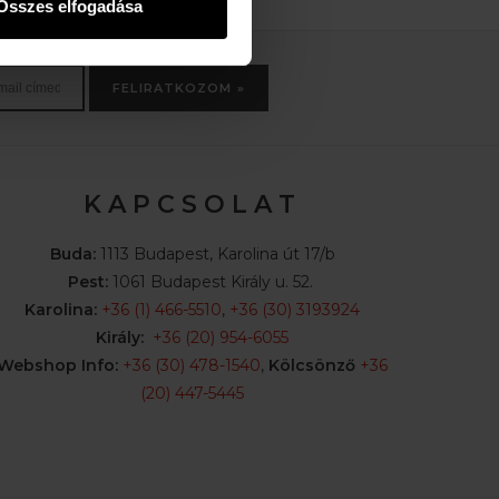
Összes elfogadása
FELIRATKOZOM »
K A P C S O L A T
Buda:
1113 Budapest, Karolina út 17/b
Pest:
1061 Budapest Király u. 52.
Karolina:
+36 (1) 466-5510
,
+36 (30) 3193924
Király:
+36 (20) 954-6055
Webshop Info:
+36 (30) 478-1540
,
Kölcsönző
+36
(20) 447-5445