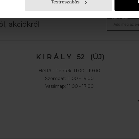
Testreszabás
E-MAIL
l, akciókról
K I R Á L Y 52 (ÚJ)
Hétfő - Péntek: 11:00 - 19:00
Szombat: 11:00 - 19:00
Vasárnap: 11:00 - 17:00