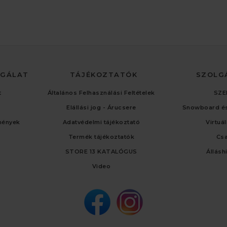
LGÁLAT
TÁJÉKOZTATÓK
SZOLG
t
Általános Felhasználási Feltételek
SZE
Elállási jog - Árucsere
Snowboard és
mények
Adatvédelmi tájékoztató
Virtuá
Termék tájékoztatók
Cs
STORE 13 KATALÓGUS
Állásh
Video