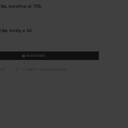
 Bp, Karolina út 17/b.
 Bp, Király u. 52.
KOSÁRBA
ZAT
21 NAPOS VISSZAKÜLDÉS