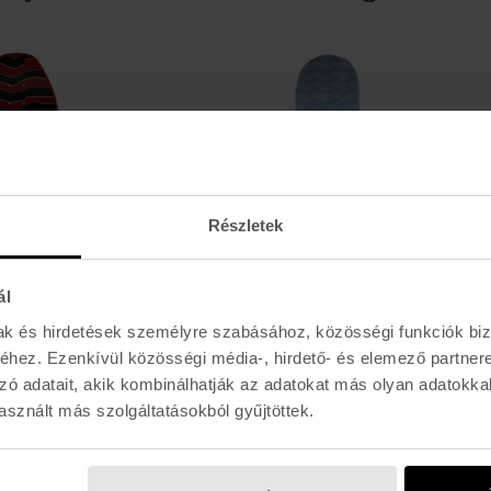
Részletek
ál
mak és hirdetések személyre szabásához, közösségi funkciók biz
PERALTA
ELEMENT GÖRDESZKA
hez. Ezenkívül közösségi média-, hirdető- és elemező partner
H RIPPER MAROON - 9,75
E.S.P. HIGHWAY - 8,25
zó adatait, akik kombinálhatják az adatokat más olyan adatokka
 Ft
25.990 Ft
sznált más szolgáltatásokból gyűjtöttek.