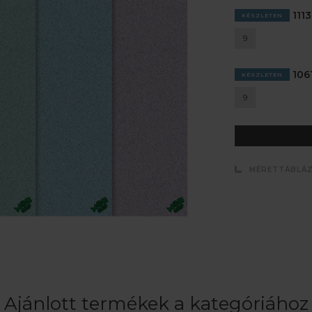
1113
KÉSZLETEN
9
1061
KÉSZLETEN
9
MÉRETTÁBLÁ
Ajánlott termékek a kategóriához