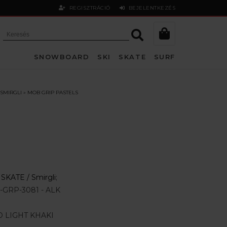
REGISZTRÁCIÓ
BEJELENTKEZÉS
SNOWBOARD
SKI
SKATE
SURF
SMIRGLI
»
MOB GRIP PASTELS
:
SKATE /
Smirgli
;
GRP-3081 - ALK
 LIGHT KHAKI