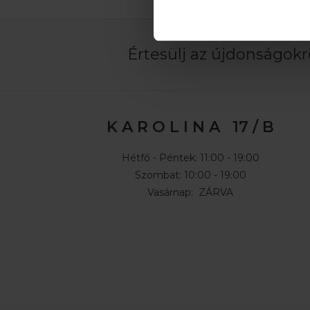
Értesülj az újdonságokró
K A R O L I N A 17 / B
Hétfő - Péntek: 11:00 - 19:00
Szombat: 10:00 - 19:00
Vasárnap: ZÁRVA