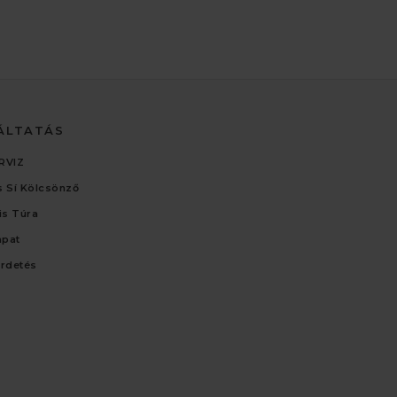
ÁLTATÁS
RVIZ
 Sí Kölcsönző
lis Túra
apat
irdetés