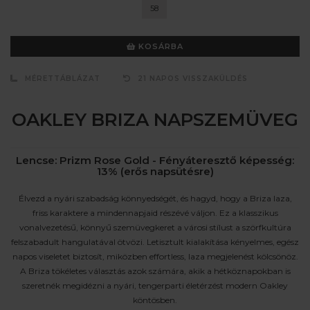
58
KOSÁRBA
MÉRETTÁBLÁZAT
21 NAPOS VISSZAKÜLDÉS
OAKLEY BRIZA NAPSZEMÜVEG
Lencse: Prizm Rose Gold - Fényáteresztő képesség:
13% (erős napsütésre)
Élvezd a nyári szabadság könnyedségét, és hagyd, hogy a Briza laza,
friss karaktere a mindennapjaid részévé váljon. Ez a klasszikus
vonalvezetésű, könnyű szemüvegkeret a városi stílust a szörfkultúra
felszabadult hangulatával ötvözi. Letisztult kialakítása kényelmes, egész
napos viseletet biztosít, miközben effortless, laza megjelenést kölcsönöz.
A Briza tökéletes választás azok számára, akik a hétköznapokban is
szeretnék megidézni a nyári, tengerparti életérzést modern Oakley
köntösben.