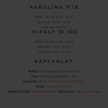
K A R O L I N A 17 / B
Hétfő - Péntek: 11:00 - 19:00
Szombat: 10:00 - 19:00
Vasárnap: ZÁRVA
K I R Á L Y 52 (ÚJ)
Hétfő - Péntek: 11:00 - 19:00
Szombat: 11:00 - 19:00
Vasárnap: 11:00 - 17:00
K A P C S O L A T
Buda:
1113 Budapest, Karolina út 17/b
Pest:
1061 Budapest Király u. 52.
Karolina:
+36 (1) 466-5510
,
+36 (30) 3193924
Király:
+36 (20) 954-6055
Webshop Info:
+36 (30) 478-1540
,
Kölcsönző
+36 (20) 447-5445