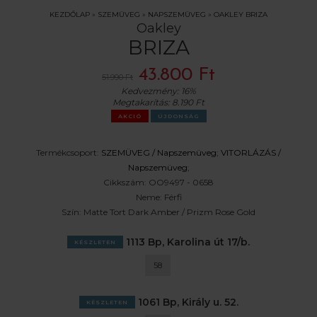
KEZDŐLAP
»
SZEMÜVEG
»
NAPSZEMÜVEG
»
OAKLEY BRIZA
Oakley
BRIZA
43.800 Ft
51.990 Ft
Kedvezmény:
16%
Megtakarítás:
8.190 Ft
AKCIÓ
ÚJDONSÁG
Termékcsoport:
SZEMÜVEG /
Napszemüveg
;
VITORLÁZÁS /
Napszemüveg
;
Cikkszám:
OO9497 - 0658
Neme:
Férfi
Szín:
Matte Tort Dark Amber / Prizm Rose Gold
1113 Bp, Karolina út 17/b.
KÉSZLETEN
58
1061 Bp, Király u. 52.
KÉSZLETEN