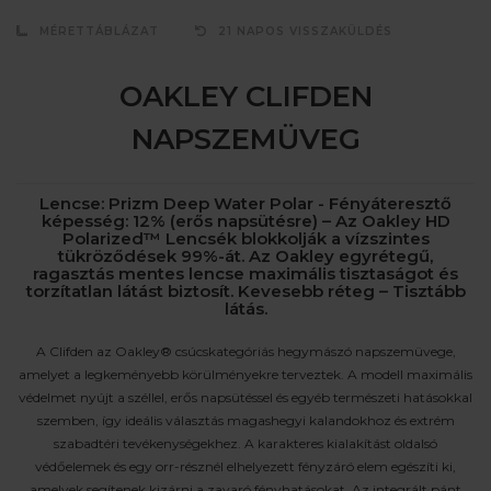
MÉRETTÁBLÁZAT
21 NAPOS VISSZAKÜLDÉS
OAKLEY CLIFDEN
NAPSZEMÜVEG
Lencse: Prizm Deep Water Polar - Fényáteresztő
képesség: 12% (erős napsütésre) – Az Oakley HD
Polarized™ Lencsék blokkolják a vízszintes
tükröződések 99%-át. Az Oakley egyrétegű,
ragasztás mentes lencse maximális tisztaságot és
torzítatlan látást biztosít. Kevesebb réteg – Tisztább
látás.
A Clifden az Oakley® csúcskategóriás hegymászó napszemüvege,
amelyet a legkeményebb körülményekre terveztek. A modell maximális
védelmet nyújt a széllel, erős napsütéssel és egyéb természeti hatásokkal
szemben, így ideális választás magashegyi kalandokhoz és extrém
szabadtéri tevékenységekhez. A karakteres kialakítást oldalsó
védőelemek és egy orr-résznél elhelyezett fényzáró elem egészíti ki,
amelyek segítenek kizárni a zavaró fényhatásokat. Az integrált pánt