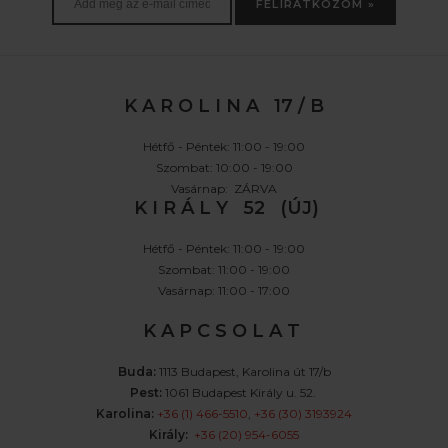
FELIRATKOZOM »
K A R O L I N A 17 / B
Hétfő - Péntek: 11:00 - 19:00
Szombat: 10:00 - 19:00
Vasárnap: ZÁRVA
K I R Á L Y 52 (ÚJ)
Hétfő - Péntek: 11:00 - 19:00
Szombat: 11:00 - 19:00
Vasárnap: 11:00 - 17:00
K A P C S O L A T
Buda:
1113 Budapest, Karolina út 17/b
Pest:
1061 Budapest Király u. 52.
Karolina:
+36 (1) 466-5510
,
+36 (30) 3193924
Király:
+36 (20) 954-6055