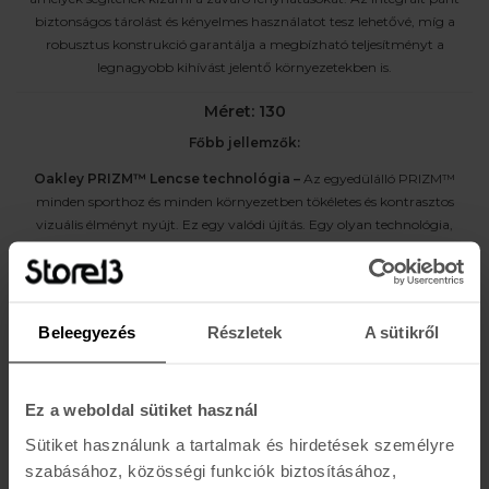
biztonságos tárolást és kényelmes használatot tesz lehetővé, míg a
robusztus konstrukció garantálja a megbízható teljesítményt a
legnagyobb kihívást jelentő környezetekben is.
Méret: 130
Főbb jellemzők:
Oakley PRIZM™ Lencse technológia –
Az egyedülálló PRIZM™
minden sporthoz és minden környezetben tökéletes és kontrasztos
vizuális élményt nyújt. Ez egy valódi újítás. Egy olyan technológia,
amely tökéletesen alkalmazkodik a különféle környezeti viszonyokhoz.
Oakley High Definition Optics® –
Az Oakley által
szabadalmaztatott technológiának köszönhetően a High Definition
Optics® (HDO®) lencse tisztább és élesebb látást biztosít, és a többi ívelt
Beleegyezés
Részletek
A sütikről
vonalú napszemüveggel ellentétben torzításmentes látást tesz lehetővé
Könnyű O Matter™ keret –
A könnyű szerkezetű O Matter™ keret
elnyűhetetlen és rugalmas, valamint kiváló védelmet és kényelmet
biztosít.
Ez a weboldal sütiket használ
Ütésálló lencsekialakítás
Sütiket használunk a tartalmak és hirdetések személyre
Egész napos kényelmet biztosító ergonomikus illeszkedés
szabásához, közösségi funkciók biztosításához,