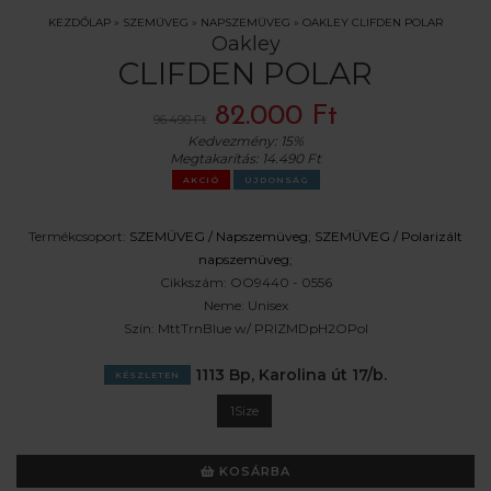
KEZDŐLAP
»
SZEMÜVEG
»
NAPSZEMÜVEG
»
OAKLEY CLIFDEN POLAR
Oakley
CLIFDEN POLAR
82.000 Ft
96.490 Ft
Kedvezmény:
15%
Megtakarítás:
14.490 Ft
AKCIÓ
ÚJDONSÁG
Termékcsoport:
SZEMÜVEG /
Napszemüveg
;
SZEMÜVEG /
Polarizált
napszemüveg
;
Cikkszám:
OO9440 - 0556
Neme:
Unisex
Szín:
MttTrnBlue w/ PRIZMDpH2OPol
1113 Bp, Karolina út 17/b.
KÉSZLETEN
1Size
KOSÁRBA