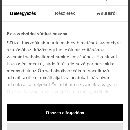
- Felhasználás: Utcai.
Beleegyezés
Részletek
A sütikről
Lencse szélessége:
60 mm
Hídszélesség:
19 mm
Ez a weboldal sütiket használ
Lencse magassága:
39 mm
Sütiket használunk a tartalmak és hirdetések személyre
Szárhossz:
130 mm
szabásához, közösségi funkciók biztosításához,
valamint weboldalforgalmunk elemzéséhez. Ezenkívül
közösségi média-, hirdető- és elemező partnereinkkel
megosztjuk az Ön weboldalhasználatra vonatkozó
adatait, akik kombinálhatják az adatokat más olyan
adatokkal, amelyeket Ön adott meg számukra vagy az
Ön által használt más szolgáltatásokból gyűjtöttek.
Értesülj az újdonságokról, akciókról
E-MAIL
FELIRATKOZOM »
Összes elfogadása