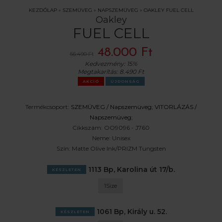
KEZDŐLAP
»
SZEMÜVEG
»
NAPSZEMÜVEG
»
OAKLEY FUEL CELL
Oakley
FUEL CELL
48.000 Ft
56.490 Ft
Kedvezmény:
15%
Megtakarítás:
8.490 Ft
AKCIÓ
ÚJDONSÁG
Termékcsoport:
SZEMÜVEG /
Napszemüveg
;
VITORLÁZÁS /
Napszemüveg
;
Cikkszám:
OO9096 - J760
Neme:
Unisex
Szín:
Matte Olive Ink/PRIZM Tungsten
1113 Bp, Karolina út 17/b.
KÉSZLETEN
1Size
1061 Bp, Király u. 52.
KÉSZLETEN