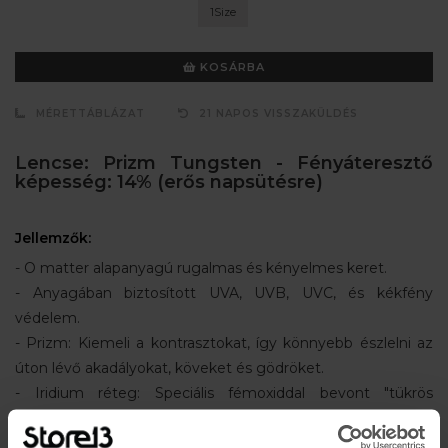
1Size
KOSÁRBA
MÉRETTÁBLÁZAT
21 NAPOS VISSZAKÜLDÉS
Lencse: Prizm Tungsten - Fényáteresztő
képesség: 14% (erős napsütésre)
Jellemzők:
- O matter alapanyagú rugalmas és kényelmes keret.
- Anyagában biztosított UVA, UVB, UVC, és kékfény
védelem.
- Prizm: Kiemeli a kontrasztokat, így könnyebb észlelni az
úton lévő akadályokat, köveket és gödröket.
- Iridium réteg: Speciális fémoxiddal bevont "tükrös
bevonat" elnyeli a tükröződéseket és bármilyen időjárási
viszonyok közt kiegyenlített fényáteresztést biztosít.