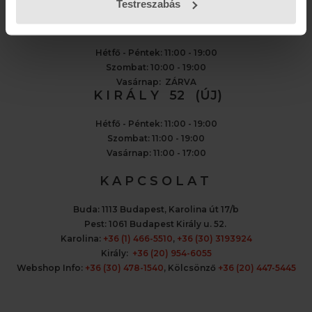
Testreszabás
K A R O L I N A 17 / B
Hétfő - Péntek: 11:00 - 19:00
Szombat: 10:00 - 19:00
Vasárnap: ZÁRVA
K I R Á L Y 52 (ÚJ)
Hétfő - Péntek: 11:00 - 19:00
Szombat: 11:00 - 19:00
Vasárnap: 11:00 - 17:00
K A P C S O L A T
Buda:
1113 Budapest, Karolina út 17/b
Pest:
1061 Budapest Király u. 52.
Karolina:
+36 (1) 466-5510
,
+36 (30) 3193924
Király:
+36 (20) 954-6055
Webshop Info:
+36 (30) 478-1540
,
Kölcsönző
+36 (20) 447-5445