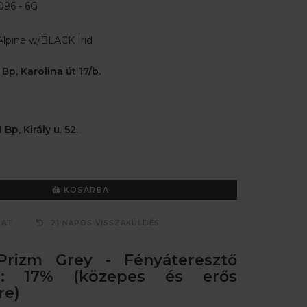
96 - 6G
lpine w/BLACK Irid
 Bp, Karolina út 17/b.
 Bp, Király u. 52.
KOSÁRBA
ZAT
21 NAPOS VISSZAKÜLDÉS
Prizm Grey - Fényáteresztő
g: 17% (közepes és erős
re)