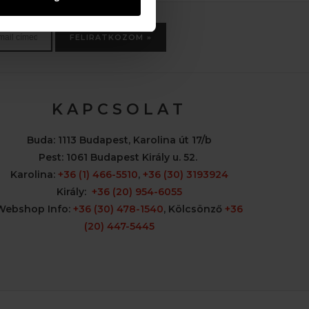
FELIRATKOZOM »
K A P C S O L A T
Buda:
1113 Budapest, Karolina út 17/b
Pest:
1061 Budapest Király u. 52.
Karolina:
+36 (1) 466-5510
,
+36 (30) 3193924
Király:
+36 (20) 954-6055
Webshop Info:
+36 (30) 478-1540
,
Kölcsönző
+36
(20) 447-5445