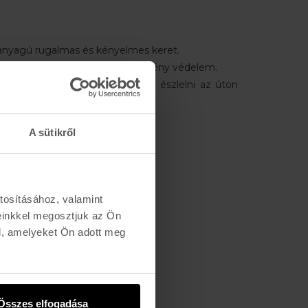
panyagú rugalmas és kényelmes keret.
tosított UVA, UVB, UVC, és kékfény védelem.
i a kontrasztokat, így könnyebb észlelni az úton
t, köveket és gödröket.
tcai.
A sütikről
sége:
60 mm
19 mm
tosításához, valamint
sága:
39 mm
einkkel megosztjuk az Ön
0 mm
l, amelyeket Ön adott meg
Összes elfogadása