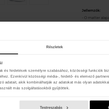
Jellemzők:
- O matter ala
- Anyagában biz
- Prizm: Kiemel
lévő akadályoka
- Felhasználás: U
Részletek
Lencse széles
ál
Hídszélesség:
mak és hirdetések személyre szabásához, közösségi funkciók biz
Lencse magas
hez. Ezenkívül közösségi média-, hirdető- és elemező partner
Szárhossz:
13
zó adatait, akik kombinálhatják az adatokat más olyan adatokka
sznált más szolgáltatásokból gyűjtöttek.
Testreszabás