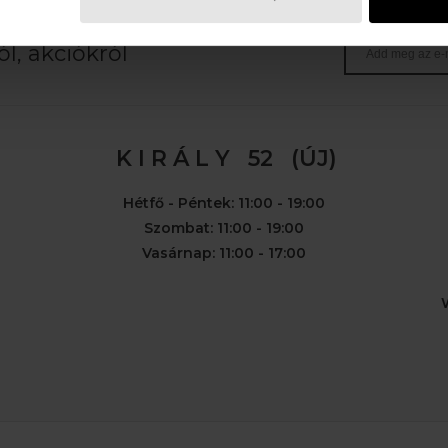
E-MAIL
l, akciókról
K I R Á L Y 52 (ÚJ)
Hétfő - Péntek: 11:00 - 19:00
Szombat: 11:00 - 19:00
Vasárnap: 11:00 - 17:00