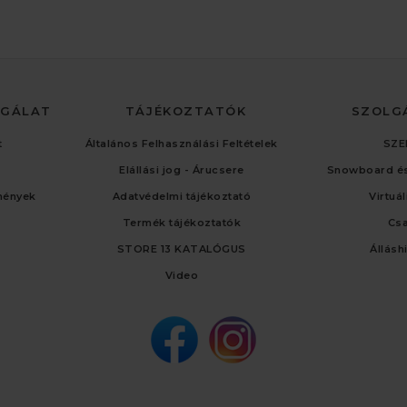
LGÁLAT
TÁJÉKOZTATÓK
SZOLG
t
Általános Felhasználási Feltételek
SZE
Elállási jog - Árucsere
Snowboard és
mények
Adatvédelmi tájékoztató
Virtuá
Termék tájékoztatók
Cs
STORE 13 KATALÓGUS
Állásh
Video