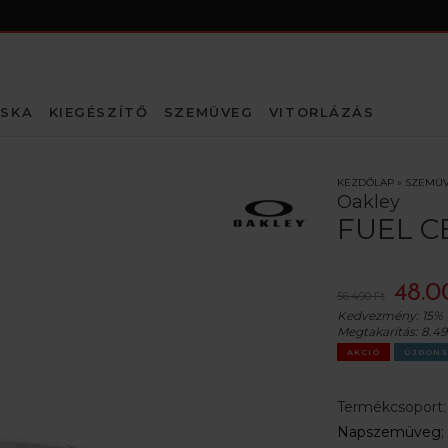
SKA
KIEGÉSZÍTŐ
SZEMÜVEG
VITORLÁZÁS
KEZDŐLAP
»
SZEMÜ
Oakley
FUEL C
48.0
56.490 Ft
Kedvezmény:
15%
Megtakarítás:
8.49
AKCIÓ
ÚJDONS
Termékcsoport
Napszemüveg
;