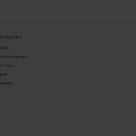
ÁLTATÁS
RVIZ
 Sí Kölcsönző
lis Túra
apat
irdetés