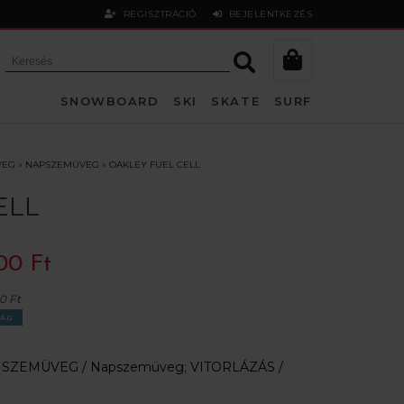
REGISZTRÁCIÓ
BEJELENTKEZÉS
SNOWBOARD
SKI
SKATE
SURF
VEG
»
NAPSZEMÜVEG
»
OAKLEY FUEL CELL
ELL
00 Ft
0 Ft
ÁG
:
SZEMÜVEG /
Napszemüveg
;
VITORLÁZÁS /