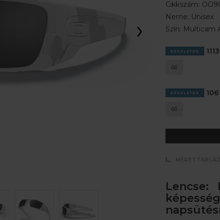
Cikkszám:
OO90
Neme:
Unisex
›
Szín:
Multicam A
1113
KÉSZLETEN
66
1061
KÉSZLETEN
66
MÉRETTÁBLÁ
Lencse: 
képessé
napsütés