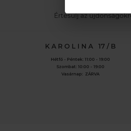
Értesülj az újdonságokró
K A R O L I N A 17 / B
Hétfő - Péntek: 11:00 - 19:00
Szombat: 10:00 - 19:00
Vasárnap: ZÁRVA