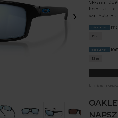
Cikkszám:
OO94
Neme:
Unisex
›
Szín:
Matte Blac
1113
KÉSZLETEN
1Size
1061
KÉSZLETEN
1Size
MÉRETTÁBLÁ
OAKLE
NAPS