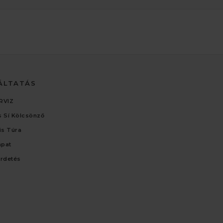
ÁLTATÁS
RVIZ
 Sí Kölcsönző
lis Túra
apat
irdetés