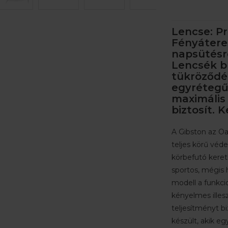
Lencse: P
Fényátere
napsütésr
Lencsék bl
tükröződé
egyrétegű
maximális 
biztosít. 
A Gibston az Oa
teljes körű véde
körbefutó keretk
sportos, mégis 
modell a funkcio
kényelmes ille
teljesítményt bi
készült, akik eg