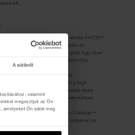
keresnek.
:
 Lencse technológia –
Az egyedülálló PRIZM™
z és minden környezetben tökéletes és
ális élményt nyújt. Ez egy valódi újítás. Egy olyan
ely tökéletesen alkalmazkodik a különféle
A sütikről
onyokhoz.
finition Optics® –
Az Oakley által
ott technológiának köszönhetően a High
cs® (HDO®) lencse tisztább és élesebb látást
tosításához, valamint
többi ívelt vonalú napszemüveggel ellentétben
einkkel megosztjuk az Ön
látást tesz lehetővé
l, amelyeket Ön adott meg
er™ keret –
A könnyű szerkezetű O Matter™
tlen és rugalmas, valamint kiváló védelmet és
sít.