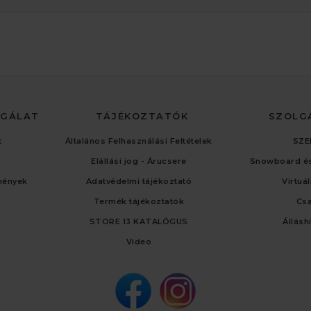
LGÁLAT
TÁJÉKOZTATÓK
SZOLG
t
Általános Felhasználási Feltételek
SZE
Elállási jog - Árucsere
Snowboard és
mények
Adatvédelmi tájékoztató
Virtuá
Termék tájékoztatók
Cs
STORE 13 KATALÓGUS
Állásh
Video