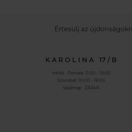
Értesülj az újdonságokró
K A R O L I N A 17 / B
Hétfő - Péntek: 11:00 - 19:00
Szombat: 10:00 - 19:00
Vasárnap: ZÁRVA