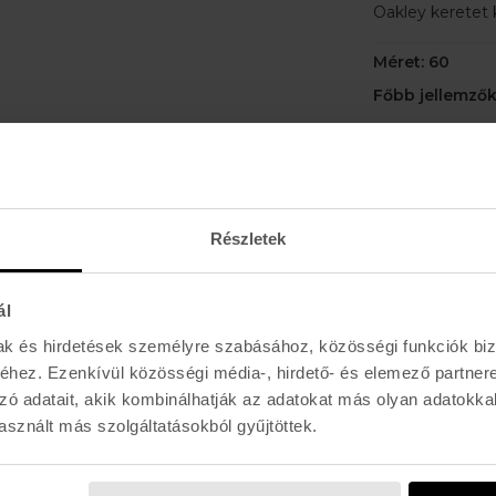
Oakley keretet 
Méret: 60
Főbb jellemzők
Oakley PRIZM™
minden sportho
kontrasztos vizu
technológia, am
Részletek
környezeti visz
Oakley High De
szabadalmaztat
ál
Definition Opti
mak és hirdetések személyre szabásához, közösségi funkciók biz
biztosít, és a 
hez. Ezenkívül közösségi média-, hirdető- és elemező partner
torzításmentes 
zó adatait, akik kombinálhatják az adatokat más olyan adatokka
Könnyű O Matt
sznált más szolgáltatásokból gyűjtöttek.
keret elnyűhete
kényelmet bizto