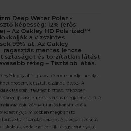
rizm Deep Water Polar -
sztő képesség: 12% (erős
e) – Az Oakley HD Polarized™
okkolják a vízszintes
sek 99%-át. Az Oakley
, ragasztás mentes lencse
tisztaságot és torzítatlan látást
Kevesebb réteg – Tisztább látás.
kley® legújabb high-wrap keretmodellje, amely a
lmet modern, letisztult dizájnnal ötvözi. A
ialakítás stabil takarást biztosít, miközben
hétköznapi viseletre is alkalmas megjelenést ad. A
nalitásra épít: könnyű, tartós konstrukciója
szkedést nyújt, miközben megbízható
ztosít aktív használat során is. A Gibston azoknak
y sokoldalú, védelmet és stílust egyaránt nyújtó