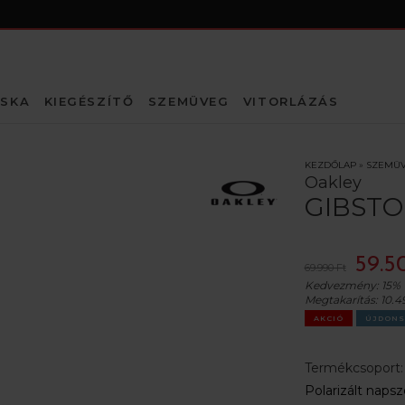
SKA
KIEGÉSZÍTŐ
SZEMÜVEG
VITORLÁZÁS
KEZDŐLAP
»
SZEMÜ
Oakley
GIBSTO
59.5
69.990 Ft
Kedvezmény:
15%
Megtakarítás:
10.4
AKCIÓ
ÚJDONS
Termékcsoport
Polarizált nap