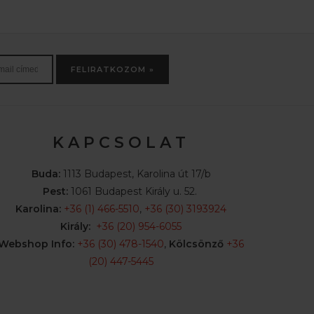
FELIRATKOZOM »
K A P C S O L A T
Buda:
1113 Budapest, Karolina út 17/b
Pest:
1061 Budapest Király u. 52.
Karolina:
+36 (1) 466-5510
,
+36 (30) 3193924
Király:
+36 (20) 954-6055
Webshop Info:
+36 (30) 478-1540
,
Kölcsönző
+36
(20) 447-5445