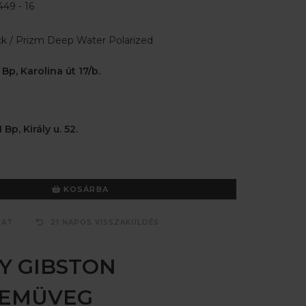
49 - 16
k / Prizm Deep Water Polarized
 Bp, Karolina út 17/b.
 Bp, Király u. 52.
KOSÁRBA
ZAT
21 NAPOS VISSZAKÜLDÉS
Y GIBSTON
ZEMÜVEG