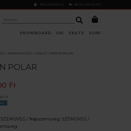
REGISZTRÁCIÓ
BEJELENTKEZÉS
SNOWBOARD
SKI
SKATE
SURF
VEG
»
NAPSZEMÜVEG
»
OAKLEY GIBSTON POLAR
N POLAR
00 Ft
90 Ft
ÁG
:
SZEMÜVEG /
Napszemüveg
;
SZEMÜVEG /
szemüveg
;