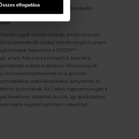
ialakítás
Összes elfogadása
nyelmet biztosító ergonomikus illeszkedés
káról
rtoptika egyik vezető márkája, amely innovatív
l és kiemelkedő optikai teljesítményéről ismert.
legfontosabb fejlesztése a PRIZM™
ia, amely fokozza a kontrasztot, kiemeli a
ptimalizálja a látást különböző fényviszonyok
, tartós keretszerkezetek és a sportolói
ett kialakítás stabil illeszkedést, kényelmet és
elmet biztosítanak. Az Oakley napszemüvegek a
giát karakteres dizájnnal ötvözik, így sportoláshoz
asználatra egyaránt prémium választást