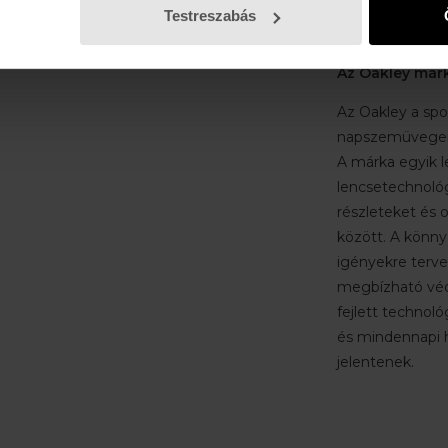
Ütésálló lencsek
Testreszabás
Egész napos ké
Az Oakley már
Az Oakley a spo
napszemüvegeirő
A márka egyik 
lencsetechnológ
részleteket és o
között. A könnyű
igényekre tervez
megbízható véd
fejlett technoló
és mindennapi h
jelentenek.