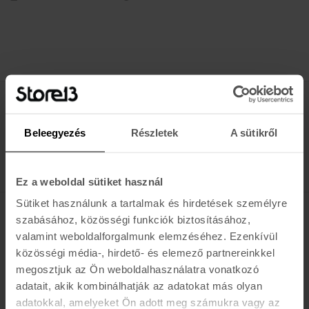
Értesülj az újdonságokról, akciókról
Beleegyezés
Részletek
A sütikről
E-MAIL
FELIRATKOZOM »
Ez a weboldal sütiket használ
Sütiket használunk a tartalmak és hirdetések személyre
szabásához, közösségi funkciók biztosításához,
K A R O L I N A 17 / B
valamint weboldalforgalmunk elemzéséhez. Ezenkívül
közösségi média-, hirdető- és elemező partnereinkkel
Hétfő - Péntek: 11:00 - 19:00
megosztjuk az Ön weboldalhasználatra vonatkozó
Szombat: 10:00 - 19:00
Vasárnap: ZÁRVA
adatait, akik kombinálhatják az adatokat más olyan
K I R Á L Y 52 (ÚJ)
adatokkal, amelyeket Ön adott meg számukra vagy az