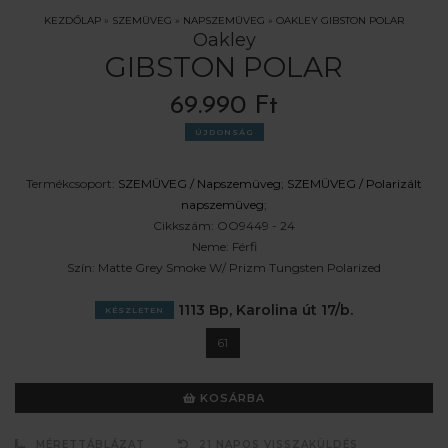
KEZDŐLAP
»
SZEMÜVEG
»
NAPSZEMÜVEG
»
OAKLEY GIBSTON POLAR
Oakley
GIBSTON POLAR
69.990 Ft
ÚJDONSÁG
Termékcsoport:
SZEMÜVEG /
Napszemüveg
;
SZEMÜVEG /
Polarizált
napszemüveg
;
Cikkszám:
OO9449 - 24
Neme:
Férfi
Szín:
Matte Grey Smoke W/ Prizm Tungsten Polarized
1113 Bp, Karolina út 17/b.
KÉSZLETEN
61
KOSÁRBA
MÉRETTÁBLÁZAT
21 NAPOS VISSZAKÜLDÉS