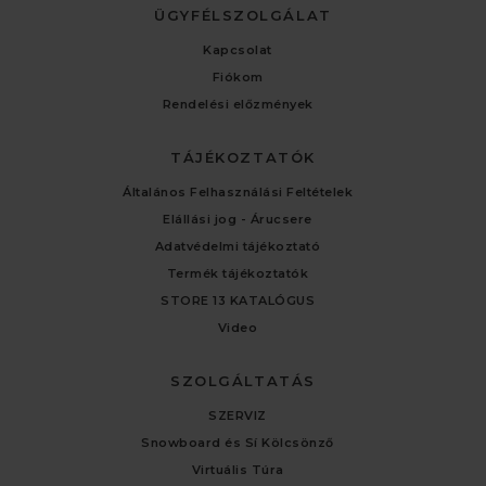
ÜGYFÉLSZOLGÁLAT
Kapcsolat
Fiókom
Rendelési előzmények
TÁJÉKOZTATÓK
Általános Felhasználási Feltételek
Elállási jog - Árucsere
Adatvédelmi tájékoztató
Termék tájékoztatók
STORE 13 KATALÓGUS
Video
SZOLGÁLTATÁS
SZERVIZ
Snowboard és Sí Kölcsönző
Virtuális Túra