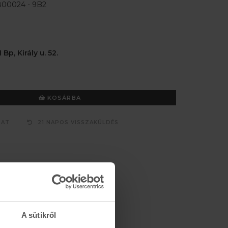
00024 - 9B2
 Bp, Király u. 52.
KOSÁRBA
ZAT
21 NAPOS VISSZAKÜLDÉS
A sütikről