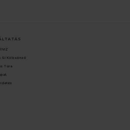
ÁLTATÁS
RVIZ
 Sí Kölcsönző
lis Túra
apat
irdetés