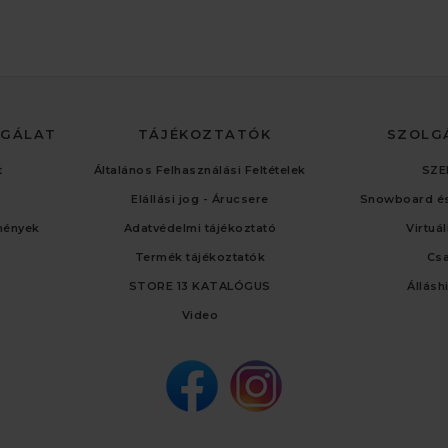
LGÁLAT
TÁJÉKOZTATÓK
SZOLG
t
Általános Felhasználási Feltételek
SZE
Elállási jog - Árucsere
Snowboard és
mények
Adatvédelmi tájékoztató
Virtuá
Termék tájékoztatók
Cs
STORE 13 KATALÓGUS
Állásh
Video