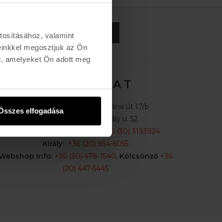
FELIRATKOZOM »
tosításához, valamint
einkkel megosztjuk az Ön
l, amelyeket Ön adott meg
K A P C S O L A T
Buda:
1113 Budapest, Karolina út 17/b
Összes elfogadása
Pest:
1061 Budapest Király u. 52.
Karolina:
+36 (1) 466-5510
,
+36 (30) 3193924
Király:
+36 (20) 954-6055
Webshop Info:
+36 (30) 478-1540
,
Kölcsönző
+36
(20) 447-5445