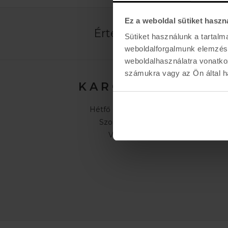
Ez a weboldal sütiket haszn
Értesülj az újdonságokró
Sütiket használunk a tartal
weboldalforgalmunk elemzésé
weboldalhasználatra vonatko
számukra vagy az Ön által ha
K A R O L I N A 17 / B
Hétfő - Péntek: 11:00 - 19:00
Szombat: 10:00 - 19:00
Vasárnap: ZÁRVA