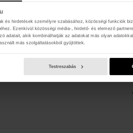
ál
E-MAIL
l, akciókról
mak és hirdetések személyre szabásához, közösségi funkciók biz
hez. Ezenkívül közösségi média-, hirdető- és elemező partner
zó adatait, akik kombinálhatják az adatokat más olyan adatokka
sznált más szolgáltatásokból gyűjtöttek.
K I R Á L Y 52 (ÚJ)
Hétfő - Péntek: 11:00 - 19:00
Testreszabás
Szombat: 11:00 - 19:00
Vasárnap: 11:00 - 17:00