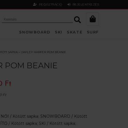
REGISZTRÁCIÓ
BEJELENTKEZÉS
SNOWBOARD
SKI
SKATE
SURF
TÖTT SAPKA
»
OAKLEY HARPER POM BEANIE
 POM BEANIE
0 Ft
0 Ft
:
NŐI /
Kötött sapka
;
SNOWBOARD /
Kötött
ÍTŐ /
Kötött sapka
;
SKI /
Kötött sapka
;