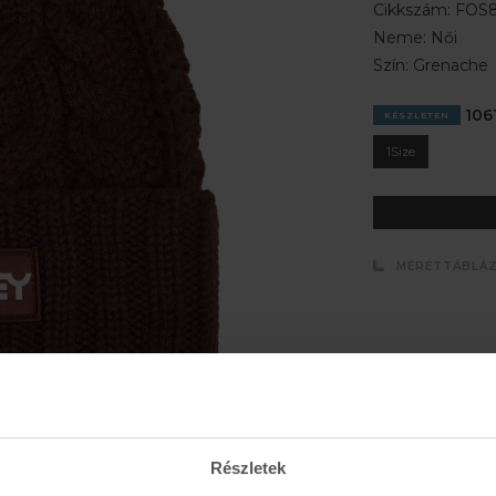
Cikkszám:
FOS8
Neme:
Női
Szín:
Grenache
1061
KÉSZLETEN
1Size
MÉRETTÁBLÁ
Részletek