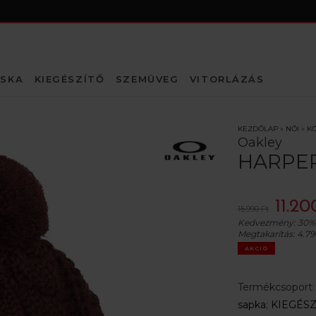
SKA
KIEGÉSZÍTŐ
SZEMÜVEG
VITORLÁZÁS
KEZDŐLAP
»
NŐI
»
KÖ
Oakley
HARPER
11.20
15.990 Ft
Kedvezmény:
30%
Megtakarítás:
4.79
AKCIÓ
Termékcsoport
sapka
;
KIEGÉSZ