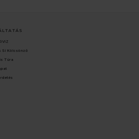
ÁLTATÁS
RVIZ
 Sí Kölcsönző
lis Túra
apat
irdetés