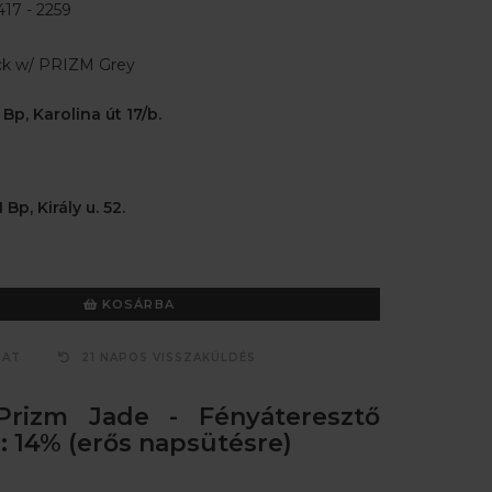
17 - 2259
ck w/ PRIZM Grey
 Bp, Karolina út 17/b.
 Bp, Király u. 52.
KOSÁRBA
ZAT
21 NAPOS VISSZAKÜLDÉS
Prizm Jade - Fényáteresztő
 14% (erős napsütésre)