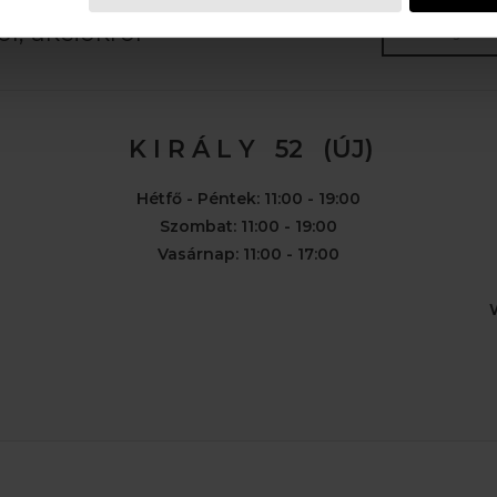
E-MAIL
l, akciókról
K I R Á L Y 52 (ÚJ)
Hétfő - Péntek: 11:00 - 19:00
Szombat: 11:00 - 19:00
Vasárnap: 11:00 - 17:00