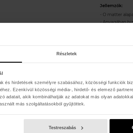
Jellemzők:
- O matter ala
- Anyagában biz
- Prizm: Kiemel
lévő akadályoka
- Felhasználás: U
Részletek
Lencse széles
Hídszélesség:
ál
Lencse magas
mak és hirdetések személyre szabásához, közösségi funkciók biz
Szárhossz:
137
hez. Ezenkívül közösségi média-, hirdető- és elemező partner
zó adatait, akik kombinálhatják az adatokat más olyan adatokka
sznált más szolgáltatásokból gyűjtöttek.
Testreszabás