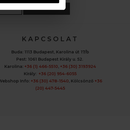
FELIRATKOZOM »
K A P C S O L A T
Buda:
1113 Budapest, Karolina út 17/b
Pest:
1061 Budapest Király u. 52.
Karolina:
+36 (1) 466-5510
,
+36 (30) 3193924
Király:
+36 (20) 954-6055
Webshop Info:
+36 (30) 478-1540
,
Kölcsönző
+36
(20) 447-5445