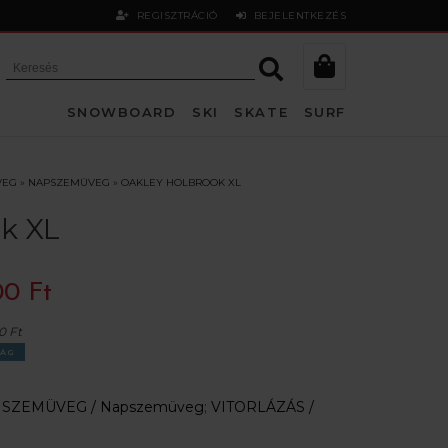
REGISZTRÁCIÓ
BEJELENTKEZÉS
SNOWBOARD
SKI
SKATE
SURF
VEG
»
NAPSZEMÜVEG
»
OAKLEY HOLBROOK XL
k XL
00 Ft
0 Ft
ÁG
:
SZEMÜVEG /
Napszemüveg
;
VITORLÁZÁS /