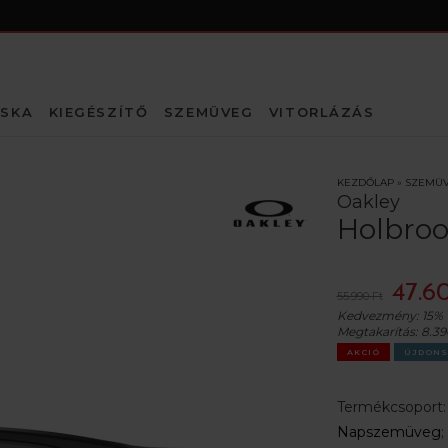
SKA
KIEGÉSZÍTŐ
SZEMÜVEG
VITORLÁZÁS
KEZDŐLAP
»
SZEMÜ
Oakley
Holbroo
47.6
55.990 Ft
Kedvezmény:
15%
Megtakarítás:
8.39
AKCIÓ
ÚJDONS
Termékcsoport
Napszemüveg
;