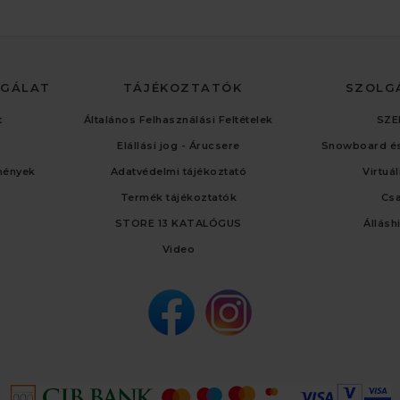
LGÁLAT
TÁJÉKOZTATÓK
SZOLG
t
Általános Felhasználási Feltételek
SZE
Elállási jog - Árucsere
Snowboard és
mények
Adatvédelmi tájékoztató
Virtuá
Termék tájékoztatók
Cs
STORE 13 KATALÓGUS
Állásh
Video