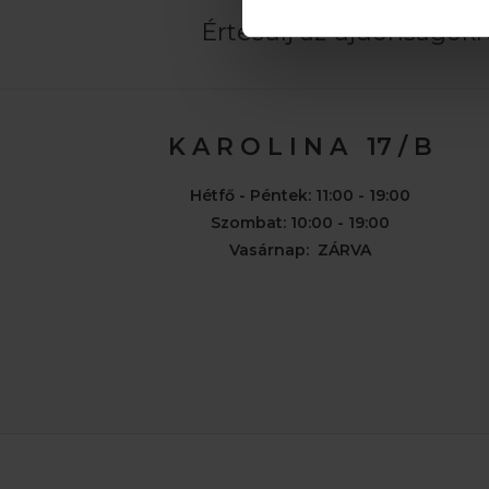
Értesülj az újdonságokró
K A R O L I N A 17 / B
Hétfő - Péntek: 11:00 - 19:00
Szombat: 10:00 - 19:00
Vasárnap: ZÁRVA