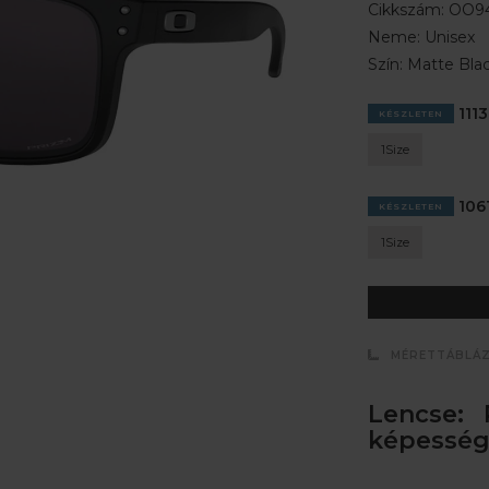
Cikkszám:
OO94
Neme:
Unisex
Szín:
Matte Bla
1113
KÉSZLETEN
1Size
1061
KÉSZLETEN
1Size
MÉRETTÁBLÁ
Lencse: 
képesség: