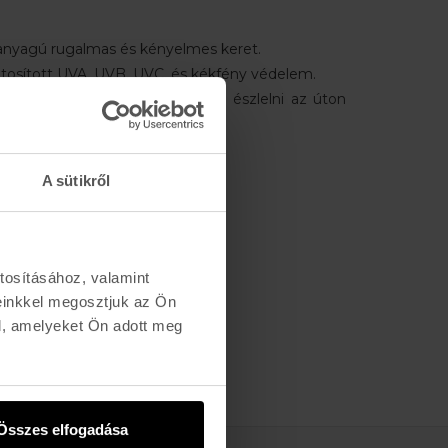
panyagú rugalmas és kényelmes keret.
tosított UVA, UVB, UVC, és kékfény védelem.
i a kontrasztokat, így könnyebb észlelni az úton
t, köveket és gödröket.
tcai.
A sütikről
sége:
59 mm
18 mm
sága:
45.5 mm
tosításához, valamint
 mm
einkkel megosztjuk az Ön
l, amelyeket Ön adott meg
Összes elfogadása