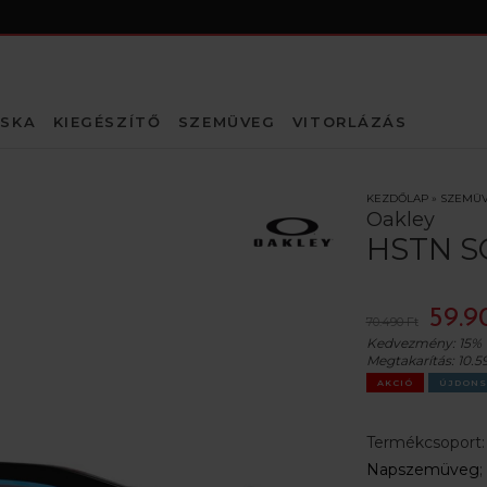
SKA
KIEGÉSZÍTŐ
SZEMÜVEG
VITORLÁZÁS
KEZDŐLAP
»
SZEMÜ
Oakley
HSTN S
59.9
70.490 Ft
Kedvezmény:
15%
Megtakarítás:
10.5
AKCIÓ
ÚJDONS
Termékcsoport
Napszemüveg
;