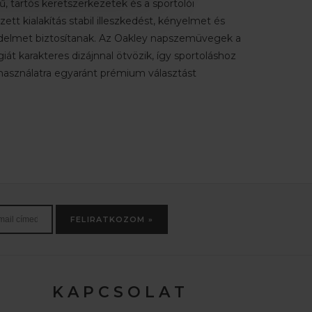
, tartós keretszerkezetek és a sportolói
ett kialakítás stabil illeszkedést, kényelmet és
elmet biztosítanak. Az Oakley napszemüvegek a
giát karakteres dizájnnal ötvözik, így sportoláshoz
asználatra egyaránt prémium választást
FELIRATKOZOM »
K A P C S O L A T