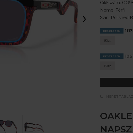
Cikkszám:
OO95
Neme:
Férfi
›
Szín:
Polished B
1113
KÉSZLETEN
1Size
1061
KÉSZLETEN
1Size
MÉRETTÁBLÁ
OAKLE
NAPS