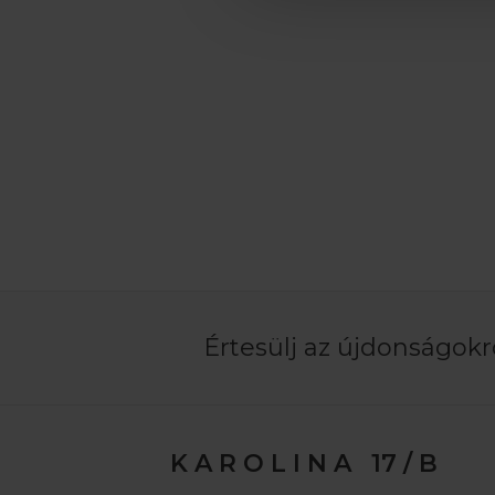
Értesülj az újdonságokró
K A R O L I N A 17 / B