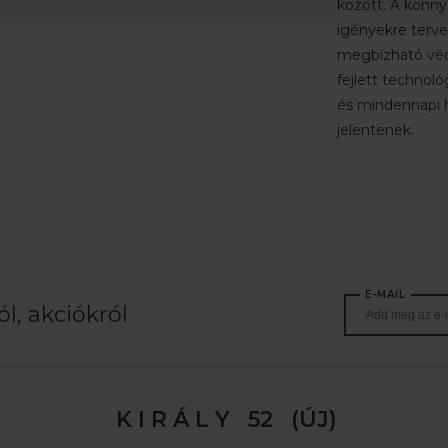
között. A könnyű
igényekre tervez
megbízható véd
fejlett technoló
és mindennapi h
jelentenek.
E-MAIL
l, akciókról
K I R Á L Y 52 (ÚJ)