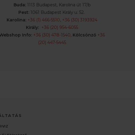
Buda:
1113 Budapest, Karolina út 17/b
Pest:
1061 Budapest Király u. 52.
Karolina:
+36 (1) 466-5510
,
+36 (30) 3193924
Király:
+36 (20) 954-6055
Webshop Info:
+36 (30) 478-1540
,
Kölcsönző
+36
(20) 447-5445
ÁLTATÁS
RVIZ