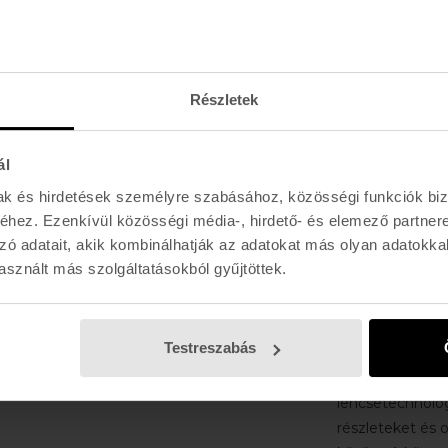
Oakley High De
szabadalmaztat
Definition Opti
biztosít, és a 
Részletek
torzításmentes 
Könnyű O Matt
ál
keret elnyűhete
kényelmet bizto
mak és hirdetések személyre szabásához, közösségi funkciók biz
Ütésálló lencsek
hez. Ezenkívül közösségi média-, hirdető- és elemező partner
Egész napos ké
zó adatait, akik kombinálhatják az adatokat más olyan adatokka
sznált más szolgáltatásokból gyűjtöttek.
Az Oakley már
Az Oakley a spo
Testreszabás
napszemüvegeirő
A márka egyik 
lencsetechnológ
részleteket és o