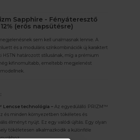
izm Sapphire - Fényáteresztő
12% (erős napsütésre)
megjelenésnek sem kell unalmasnak lennie. A
iluett és a moduláris színkombinációk új karaktert
i HSTN határozott stílusának, míg a prémium
még kifinomultabb, emeltebb megjelenést
 modellnek.
:
 Lencse technológia –
Az egyedülálló PRIZM™
z és minden környezetben tökéletes és
ális élményt nyújt. Ez egy valódi újítás. Egy olyan
ely tökéletesen alkalmazkodik a különféle
onyokhoz.