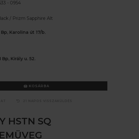
33 - 0954
lack / Prizm Sapphire Alt
 Bp, Karolina út 17/b.
 Bp, Király u. 52.
KOSÁRBA
ZAT
21 NAPOS VISSZAKÜLDÉS
Y HSTN SQ
ZEMÜVEG