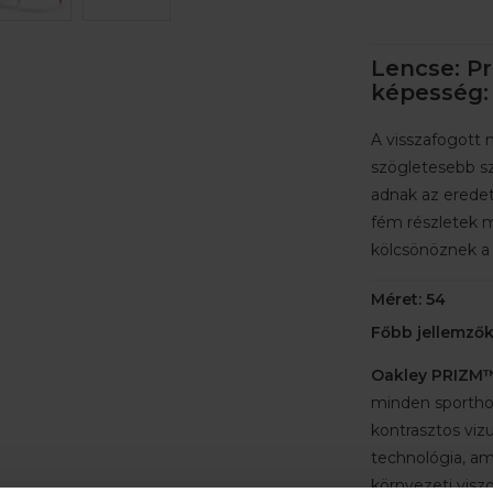
Lencse: Pr
képesség: 
A visszafogott 
szögletesebb sz
adnak az eredet
fém részletek 
kölcsönöznek a
Méret: 54
Főbb jellemzők
Oakley PRIZM™
minden sportho
kontrasztos vizu
technológia, am
környezeti visz