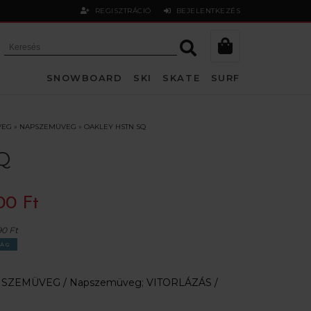
REGISZTRÁCIÓ
BEJELENTKEZÉS
SNOWBOARD
SKI
SKATE
SURF
VEG
»
NAPSZEMÜVEG
»
OAKLEY HSTN SQ
Q
00 Ft
90 Ft
ÁG
:
SZEMÜVEG /
Napszemüveg
;
VITORLÁZÁS /