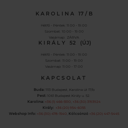
K A R O L I N A 17 / B
Hétfő - Péntek: 11:00 - 19:00
Szombat: 10:00 - 19:00
Vasárnap: ZÁRVA
K I R Á L Y 52 (ÚJ)
Hétfő - Péntek: 11:00 - 19:00
Szombat: 11:00 - 19:00
Vasárnap: 11:00 - 17:00
K A P C S O L A T
Buda:
1113 Budapest, Karolina út 17/b
Pest:
1061 Budapest Király u. 52.
Karolina:
+36 (1) 466-5510
,
+36 (30) 3193924
Király:
+36 (20) 954-6055
Webshop Info:
+36 (30) 478-1540
,
Kölcsönző
+36 (20) 447-5445