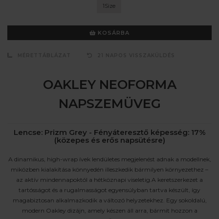
1Size
KOSÁRBA
MÉRETTÁBLÁZAT
21 NAPOS VISSZAKÜLDÉS
OAKLEY NEOFORMA
NAPSZEMÜVEG
Lencse: Prizm Grey - Fényáteresztő képesség: 17%
(közepes és erős napsütésre)
A dinamikus, high-wrap ívek lendületes megjelenést adnak a modellnek,
miközben kialakítása könnyedén illeszkedik bármilyen környezethez –
az aktív mindennapoktól a hétköznapi viseletig.A keretszerkezet a
tartósságot és a rugalmasságot egyensúlyban tartva készült, így
magabiztosan alkalmazkodik a változó helyzetekhez. Egy sokoldalú,
modern Oakley dizájn, amely készen áll arra, bármit hozzon a