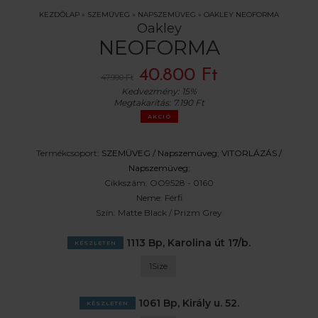
KEZDŐLAP
»
SZEMÜVEG
»
NAPSZEMÜVEG
»
OAKLEY NEOFORMA
Oakley
NEOFORMA
40.800 Ft
47.990 Ft
Kedvezmény:
15%
Megtakarítás:
7.190 Ft
AKCIÓ
Termékcsoport:
SZEMÜVEG /
Napszemüveg
;
VITORLÁZÁS /
Napszemüveg
;
Cikkszám:
OO9528 - 0160
Neme:
Férfi
Szín:
Matte Black / Prizm Grey
1113 Bp, Karolina út 17/b.
KÉSZLETEN
1Size
1061 Bp, Király u. 52.
KÉSZLETEN