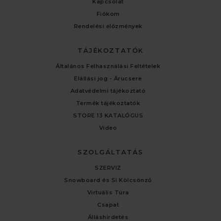
Kapcsolat
Fiókom
Rendelési előzmények
TÁJÉKOZTATÓK
Általános Felhasználási Feltételek
Elállási jog - Árucsere
Adatvédelmi tájékoztató
Termék tájékoztatók
STORE 13 KATALÓGUS
Video
SZOLGÁLTATÁS
SZERVIZ
Snowboard és Sí Kölcsönző
Virtuális Túra
Csapat
Álláshirdetés