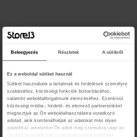
Értesülj az újdonságokról, akciókról
E-MAIL
Beleegyezés
Részletek
A sütikről
FELIRATKOZOM »
Ez a weboldal sütiket használ
Sütiket használunk a tartalmak és hirdetések személyre
K A R O L I N A 17 / B
szabásához, közösségi funkciók biztosításához,
valamint weboldalforgalmunk elemzéséhez. Ezenkívül
Hétfő - Péntek: 11:00 - 19:00
közösségi média-, hirdető- és elemező partnereinkkel
Szombat: 10:00 - 19:00
megosztjuk az Ön weboldalhasználatra vonatkozó
Vasárnap: ZÁRVA
K I R Á L Y 52 (ÚJ)
adatait, akik kombinálhatják az adatokat más olyan
adatokkal, amelyeket Ön adott meg számukra vagy az
Hétfő - Péntek: 11:00 - 19:00
Ön által használt más szolgáltatásokból gyűjtöttek.