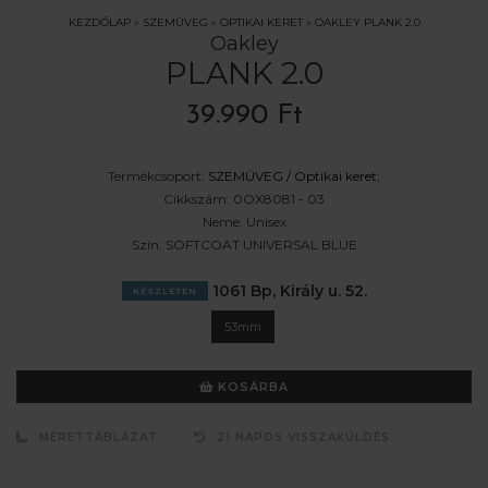
KEZDŐLAP
»
SZEMÜVEG
»
OPTIKAI KERET
»
OAKLEY PLANK 2.0
Oakley
PLANK 2.0
39.990 Ft
Termékcsoport:
SZEMÜVEG /
Optikai keret
;
Cikkszám:
0OX8081 - 03
Neme:
Unisex
Szín:
SOFTCOAT UNIVERSAL BLUE
1061 Bp, Király u. 52.
KÉSZLETEN
53mm
KOSÁRBA
MÉRETTÁBLÁZAT
21 NAPOS VISSZAKÜLDÉS