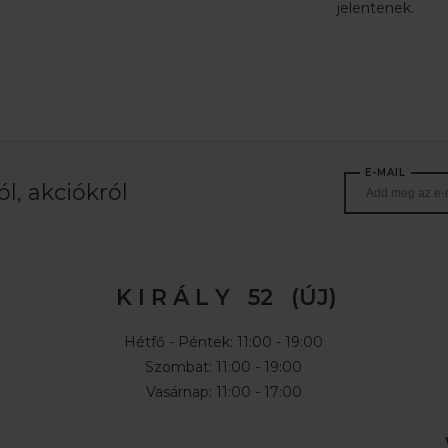
jelentenek.
E-MAIL
l, akciókról
K I R Á L Y 52 (ÚJ)
Hétfő - Péntek: 11:00 - 19:00
Szombat: 11:00 - 19:00
Vasárnap: 11:00 - 17:00