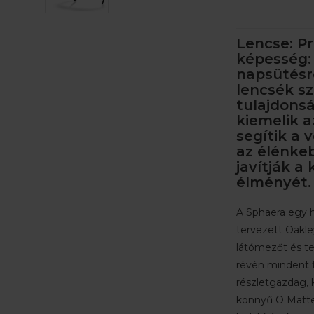
Lencse: P
képesség:
napsütésr
lencsék sz
tulajdons
kiemelik a
segítik a 
az élénke
javítják a
élményét.
A Sphaera egy h
tervezett Oakle
látómezőt és telj
révén mindent t
részletgazdag, 
könnyű O Matter