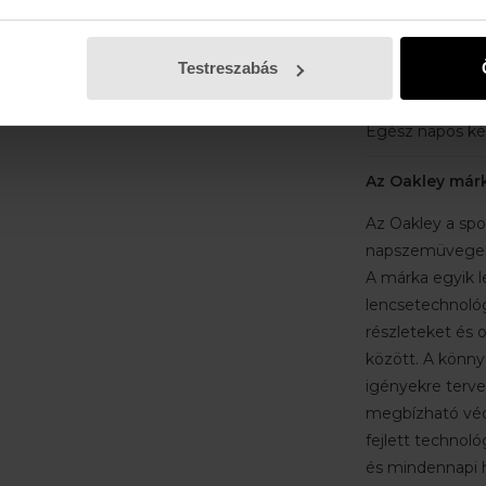
Könnyű O Matt
keret elnyűhete
Testreszabás
kényelmet bizto
Ütésálló lencsek
Egész napos ké
Az Oakley már
Az Oakley a spo
napszemüvegeirő
A márka egyik 
lencsetechnológ
részleteket és o
között. A könnyű
igényekre tervez
megbízható véd
fejlett technoló
és mindennapi h