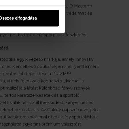
er™ keret –
A könnyű szerkezetű O Matter™
tlen és rugalmas, valamint kiváló védelmet és
Összes elfogadása
sít.
ialakítás
nyelmet biztosító ergonomikus illeszkedés
káról
rtoptika egyik vezető márkája, amely innovatív
l és kiemelkedő optikai teljesítményéről ismert.
legfontosabb fejlesztése a PRIZM™
ia, amely fokozza a kontrasztot, kiemeli a
ptimalizálja a látást különböző fényviszonyok
, tartós keretszerkezetek és a sportolói
ett kialakítás stabil illeszkedést, kényelmet és
elmet biztosítanak. Az Oakley napszemüvegek a
giát karakteres dizájnnal ötvözik, így sportoláshoz
asználatra egyaránt prémium választást