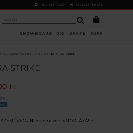
REGISZTRÁCIÓ
BEJELENTKEZÉS
SNOWBOARD
SKI
SKATE
SURF
VEG
»
NAPSZEMÜVEG
»
OAKLEY SPHAERA STRIKE
A STRIKE
00 Ft
0 Ft
ÁG
:
SZEMÜVEG /
Napszemüveg
;
VITORLÁZÁS /