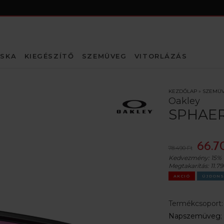
SKA
KIEGÉSZÍTŐ
SZEMÜVEG
VITORLÁZÁS
KEZDŐLAP
»
SZEMÜ
Oakley
SPHAER
66.7
78.490 Ft
Kedvezmény:
15%
Megtakarítás:
11.79
AKCIÓ
ÚJDONS
Termékcsoport
Napszemüveg
;