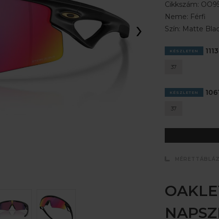
Cikkszám:
OO95
Neme:
Férfi
›
Szín:
Matte Bla
1113
KÉSZLETEN
37
1061
KÉSZLETEN
37
MÉRETTÁBLÁ
OAKLE
NAPS