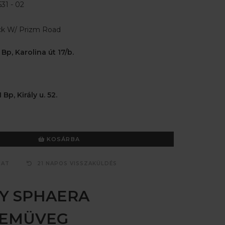
31 - 02
ck W/ Prizm Road
 Bp, Karolina út 17/b.
 Bp, Király u. 52.
KOSÁRBA
ZAT
21 NAPOS VISSZAKÜLDÉS
Y SPHAERA
ZEMÜVEG