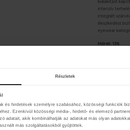
kialakítást kapot
intenzív terhel
integrált szárvé
illeszkedést biz
eyewear kategó
Méret: 136
Főbb jellemzők
Oakley PRIZM™
minden sportho
Részletek
kontrasztos vizu
technológia, am
környezeti visz
ál
Oakley High De
mak és hirdetések személyre szabásához, közösségi funkciók biz
szabadalmaztat
hez. Ezenkívül közösségi média-, hirdető- és elemező partner
Definition Opti
zó adatait, akik kombinálhatják az adatokat más olyan adatokka
biztosít, és a 
sznált más szolgáltatásokból gyűjtöttek.
torzításmentes 