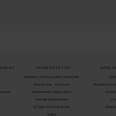
LGÁLAT
TÁJÉKOZTATÓK
SZOLG
t
Általános Felhasználási Feltételek
SZE
Elállási jog - Árucsere
Snowboard és
mények
Adatvédelmi tájékoztató
Virtuá
Termék tájékoztatók
Cs
STORE 13 KATALÓGUS
Állásh
Video