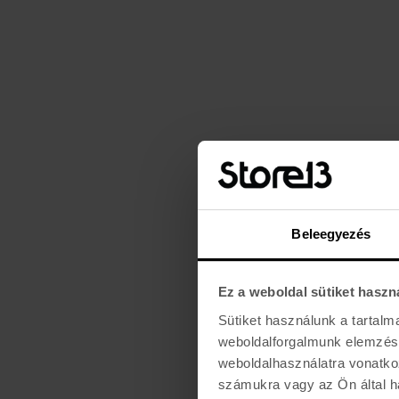
Beleegyezés
Ez a weboldal sütiket haszn
Sütiket használunk a tartal
weboldalforgalmunk elemzésé
weboldalhasználatra vonatko
számukra vagy az Ön által ha