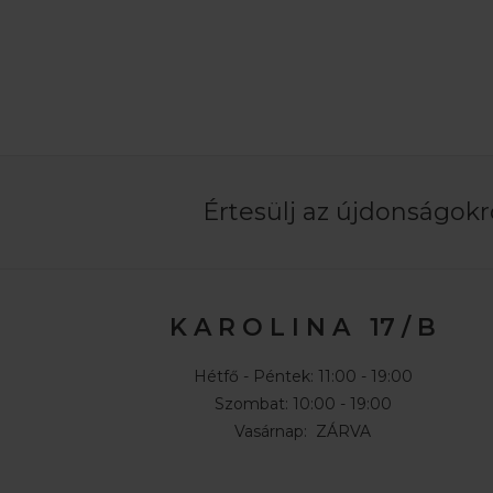
Értesülj az újdonságokró
K A R O L I N A 17 / B
Hétfő - Péntek: 11:00 - 19:00
Szombat: 10:00 - 19:00
Vasárnap: ZÁRVA