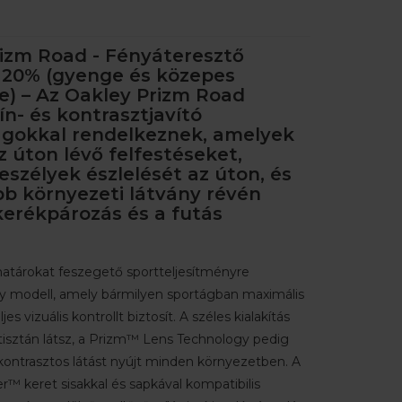
rizm Road - Fényáteresztő
 20% (gyenge és közepes
e) – Az Oakley Prizm Road
ín- és kontrasztjavító
ágokkal rendelkeznek, amelyek
z úton lévő felfestéseket,
veszélyek észlelését az úton, és
bb környezeti látvány révén
 kerékpározás és a futás
atárokat feszegető sportteljesítményre
y modell, amely bármilyen sportágban maximális
es vizuális kontrollt biztosít. A széles kialakítás
isztán látsz, a Prizm™ Lens Technology pedig
kontrasztos látást nyújt minden környezetben. A
™ keret sisakkal és sapkával kompatibilis