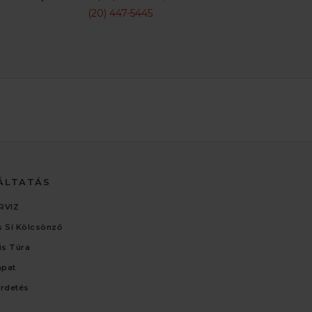
(20) 447-5445
ÁLTATÁS
RVIZ
 Sí Kölcsönző
lis Túra
apat
irdetés