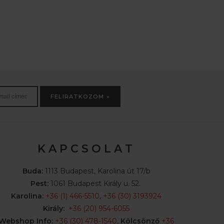
FELIRATKOZOM »
K A P C S O L A T
Buda:
1113 Budapest, Karolina út 17/b
Pest:
1061 Budapest Király u. 52.
Karolina:
+36 (1) 466-5510
,
+36 (30) 3193924
Király:
+36 (20) 954-6055
Webshop Info:
+36 (30) 478-1540
,
Kölcsönző
+36