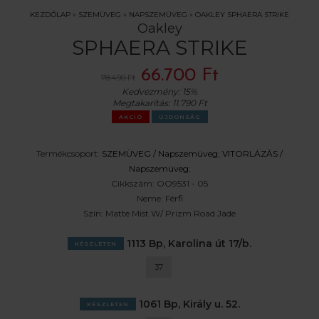
KEZDŐLAP
»
SZEMÜVEG
»
NAPSZEMÜVEG
»
OAKLEY SPHAERA STRIKE
Oakley
SPHAERA STRIKE
66.700 Ft
78.490 Ft
Kedvezmény:
15%
Megtakarítás:
11.790 Ft
AKCIÓ
ÚJDONSÁG
Termékcsoport:
SZEMÜVEG /
Napszemüveg
;
VITORLÁZÁS /
Napszemüveg
;
Cikkszám:
OO9531 - 05
Neme:
Férfi
Szín:
Matte Mist W/ Prizm Road Jade
1113 Bp, Karolina út 17/b.
KÉSZLETEN
37
1061 Bp, Király u. 52.
KÉSZLETEN