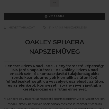
37
KOSÁRBA
MÉRETTÁBLÁZAT
21 NAPOS VISSZAKÜLDÉS
OAKLEY SPHAERA
NAPSZEMÜVEG
Lencse: Prizm Road Jade - Fényáteresztő képesség:
15% (erős napsütésre) – Az Oakley Prizm Road
lencsék szín- és kontrasztjavító tulajdonságokkal
rendelkeznek, amelyek kiemelik az úton lévő
felfestéseket, segítik a veszélyek észlelését az úton,
és az élénkebb környezeti látvány révén javítják a
kerékpározás és a futás élményét.
A Sphaera egy határokat feszegető sportteljesítményre tervezett Oakley
modell, amely bármilyen sportágban maximális látómezőt és teljes
vizuális kontrollt biztosít. A széles kialakítás révén mindent tisztán látsz,