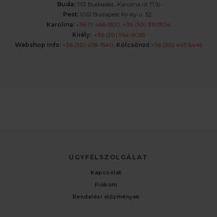
Buda:
1113 Budapest, Karolina út 17/b
Pest:
1061 Budapest Király u. 52.
Karolina:
+36 (1) 466-5510
,
+36 (30) 3193924
Király:
+36 (20) 954-6055
Webshop Info:
+36 (30) 478-1540
,
Kölcsönző
+36 (20) 447-5445
ÜGYFÉLSZOLGÁLAT
Kapcsolat
Fiókom
Rendelési előzmények