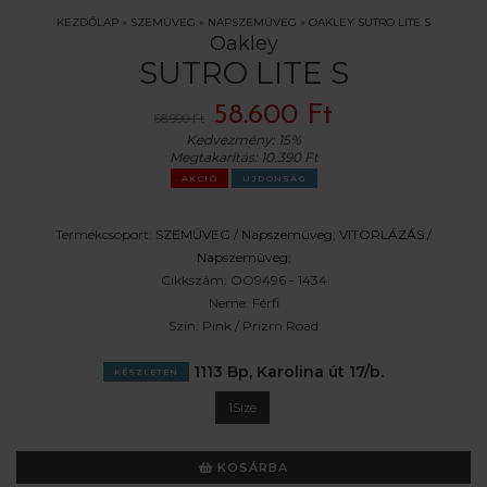
KEZDŐLAP
»
SZEMÜVEG
»
NAPSZEMÜVEG
»
OAKLEY SUTRO LITE S
Oakley
SUTRO LITE S
58.600 Ft
68.990 Ft
Kedvezmény:
15%
Megtakarítás:
10.390 Ft
AKCIÓ
ÚJDONSÁG
Termékcsoport:
SZEMÜVEG /
Napszemüveg
;
VITORLÁZÁS /
Napszemüveg
;
Cikkszám:
OO9496 - 1434
Neme:
Férfi
Szín:
Pink / Prizm Road
1113 Bp, Karolina út 17/b.
KÉSZLETEN
1Size
KOSÁRBA