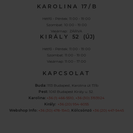
K A R O L I N A 17 / B
Hétfő - Péntek: 11:00 - 19:00
Szombat: 10:00 - 19:00
Vasárnap: ZÁRVA
K I R Á L Y 52 (ÚJ)
Hétfő - Péntek: 11:00 - 19:00
Szombat: 11:00 - 19:00
Vasárnap: 11:00 - 17:00
K A P C S O L A T
Buda:
1113 Budapest, Karolina út 17/b
Pest:
1061 Budapest Király u. 52.
Karolina:
+36 (1) 466-5510
,
+36 (30) 3193924
Király:
+36 (20) 954-6055
Webshop Info:
+36 (30) 478-1540
,
Kölcsönző
+36 (20) 447-5445