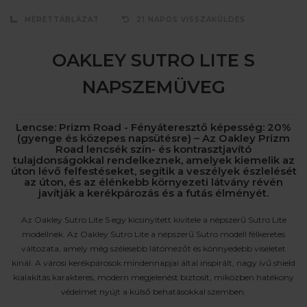
MÉRETTÁBLÁZAT
21 NAPOS VISSZAKÜLDÉS
OAKLEY SUTRO LITE S
NAPSZEMÜVEG
Lencse: Prizm Road - Fényáteresztő képesség: 20%
(gyenge és közepes napsütésre) – Az Oakley Prizm
Road lencsék szín- és kontrasztjavító
tulajdonságokkal rendelkeznek, amelyek kiemelik az
úton lévő felfestéseket, segítik a veszélyek észlelését
az úton, és az élénkebb környezeti látvány révén
javítják a kerékpározás és a futás élményét.
Az Oakley Sutro Lite S egy kicsinyített kivitele a népszerű Sutro Lite
modellnek. Az Oakley Sutro Lite a népszerű Sutro modell félkeretes
változata, amely még szélesebb látómezőt és könnyedebb viseletet
kínál. A városi kerékpárosok mindennapjai által inspirált, nagy ívű shield
kialakítás karakteres, modern megjelenést biztosít, miközben hatékony
védelmet nyújt a külső behatásokkal szemben.