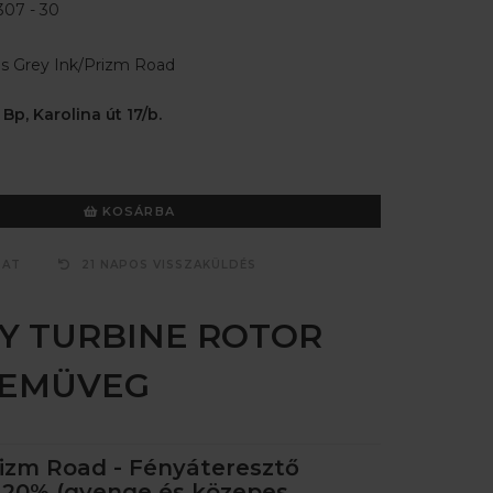
07 - 30
s Grey Ink/Prizm Road
 Bp, Karolina út 17/b.
KOSÁRBA
ZAT
21 NAPOS VISSZAKÜLDÉS
Y TURBINE ROTOR
ZEMÜVEG
rizm Road - Fényáteresztő
 20% (gyenge és közepes