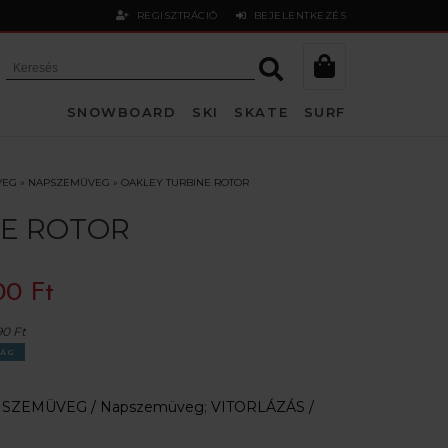
REGISZTRÁCIÓ
BEJELENTKEZÉS
SNOWBOARD
SKI
SKATE
SURF
VEG
»
NAPSZEMÜVEG
»
OAKLEY TURBINE ROTOR
E ROTOR
00 Ft
90 Ft
ÁG
:
SZEMÜVEG /
Napszemüveg
;
VITORLÁZÁS /