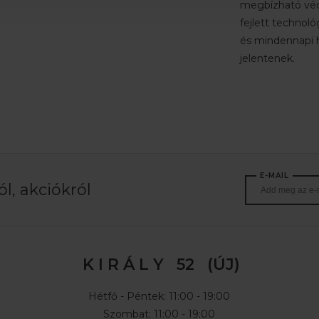
megbízható véd
fejlett technoló
és mindennapi h
jelentenek.
E-MAIL
l, akciókról
K I R Á L Y 52 (ÚJ)
Hétfő - Péntek: 11:00 - 19:00
Szombat: 11:00 - 19:00