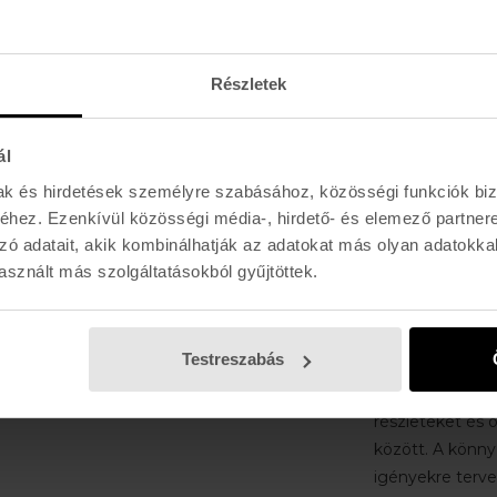
Definition Opti
biztosít, és a 
torzításmentes 
Részletek
Könnyű O Matt
keret elnyűhete
ál
kényelmet bizto
Ütésálló lencsek
mak és hirdetések személyre szabásához, közösségi funkciók biz
Egész napos ké
hez. Ezenkívül közösségi média-, hirdető- és elemező partner
zó adatait, akik kombinálhatják az adatokat más olyan adatokka
Az Oakley már
sznált más szolgáltatásokból gyűjtöttek.
Az Oakley a spo
napszemüvegeirő
Testreszabás
A márka egyik 
lencsetechnológ
részleteket és o
között. A könnyű
igényekre tervez