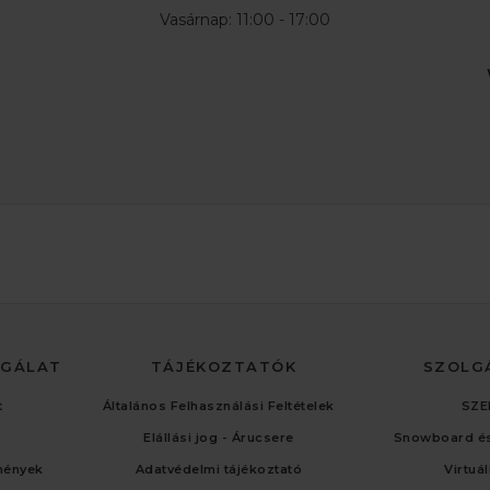
Vasárnap: 11:00 - 17:00
LGÁLAT
TÁJÉKOZTATÓK
SZOLG
t
Általános Felhasználási Feltételek
SZE
Elállási jog - Árucsere
Snowboard és
mények
Adatvédelmi tájékoztató
Virtuá