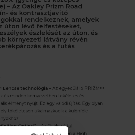
e) – Az Oakley Prizm Road
ín- és kontrasztjavító
ágokkal rendelkeznek, amelyek
z úton lévő felfestéseket,
veszélyek észlelését az úton, és
bb környezeti látvány révén
 kerékpározás és a futás
:
 Lencse technológia –
Az egyedülálló PRIZM™
z és minden környezetben tökéletes és
ális élményt nyújt. Ez egy valódi újítás. Egy olyan
ely tökéletesen alkalmazkodik a különféle
onyokhoz.
finition Optics® –
Az Oakley által
ott technológiának köszönhetően a High