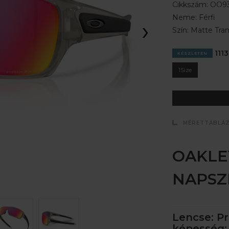
Cikkszám:
OO93
Neme:
Férfi
›
Szín:
Matte Tran
1113
KÉSZLETEN
1Size
MÉRETTÁBLÁ
OAKLE
NAPS
Lencse: P
képesség: