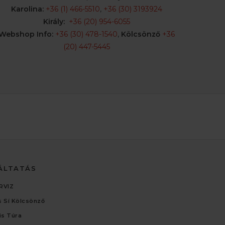
Karolina:
+36 (1) 466-5510
,
+36 (30) 3193924
Király:
+36 (20) 954-6055
Webshop Info:
+36 (30) 478-1540
,
Kölcsönző
+36
(20) 447-5445
ÁLTATÁS
RVIZ
 Sí Kölcsönző
lis Túra