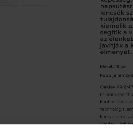
napsütésr
lencsék sz
tulajdons
kiemelik a
segítik a 
az élénke
javítják a
élményét.
Méret: 1Size
Főbb jellemzők
Oakley PRIZM™
minden sportho
kontrasztos vizu
technológia, am
környezeti visz
Oakley High De
szabadalmaztat