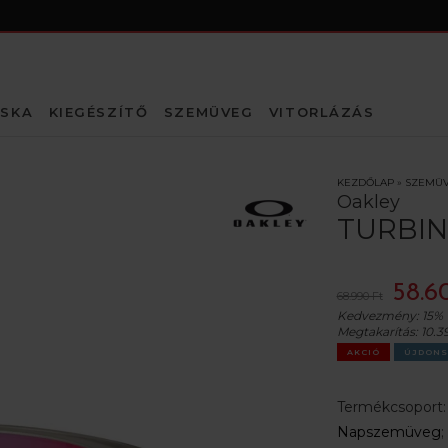
SKA
KIEGÉSZÍTŐ
SZEMÜVEG
VITORLÁZÁS
KEZDŐLAP
»
SZEMÜ
Oakley
TURBIN
58.6
68.990 Ft
Kedvezmény:
15%
Megtakarítás:
10.3
AKCIÓ
ÚJDONS
Termékcsoport
Napszemüveg
;