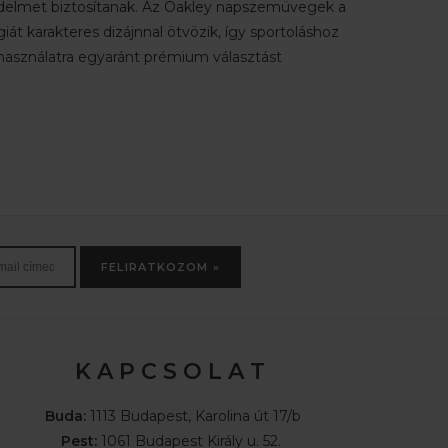
elmet biztosítanak. Az Oakley napszemüvegek a
giát karakteres dizájnnal ötvözik, így sportoláshoz
asználatra egyaránt prémium választást
FELIRATKOZOM »
K A P C S O L A T
Buda:
1113 Budapest, Karolina út 17/b
Pest:
1061 Budapest Király u. 52.