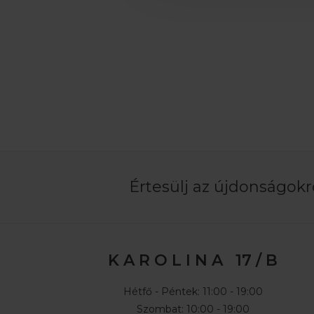
Értesülj az újdonságokró
K A R O L I N A 17 / B
Hétfő - Péntek: 11:00 - 19:00
Szombat: 10:00 - 19:00