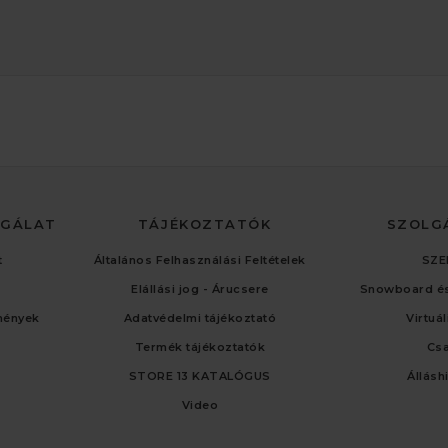
LGÁLAT
TÁJÉKOZTATÓK
SZOLG
t
Általános Felhasználási Feltételek
SZE
Elállási jog - Árucsere
Snowboard és
mények
Adatvédelmi tájékoztató
Virtuá
Termék tájékoztatók
Cs
STORE 13 KATALÓGUS
Állásh
Video