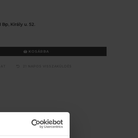
 Bp, Király u. 52.
KOSÁRBA
ZAT
21 NAPOS VISSZAKÜLDÉS