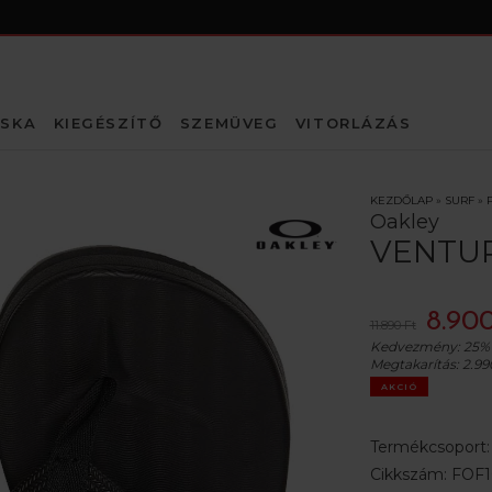
SKA
KIEGÉSZÍTŐ
SZEMÜVEG
VITORLÁZÁS
KEZDŐLAP
»
SURF
»
Oakley
VENTUR
8.900
11.890 Ft
Kedvezmény:
25%
Megtakarítás:
2.99
AKCIÓ
Termékcsoport
Cikkszám:
FOF1