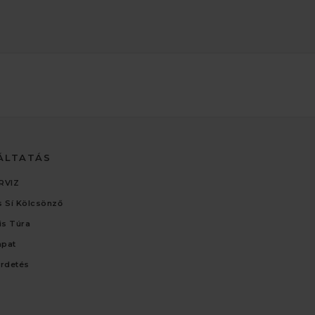
ÁLTATÁS
RVIZ
 Sí Kölcsönző
lis Túra
apat
irdetés