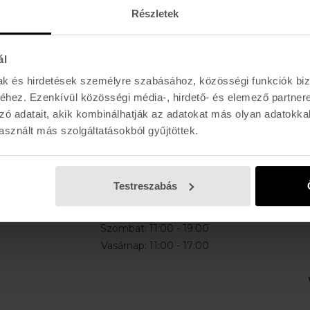
Részletek
ál
mak és hirdetések személyre szabásához, közösségi funkciók biz
E-MAIL
hez. Ezenkívül közösségi média-, hirdető- és elemező partner
l, akciókról
zó adatait, akik kombinálhatják az adatokat más olyan adatokka
sznált más szolgáltatásokból gyűjtöttek.
K I R Á L Y 52 (ÚJ)
Testreszabás
Hétfő - Péntek: 11:00 - 19:00
Szombat: 11:00 - 19:00
Vasárnap: 11:00 - 17:00