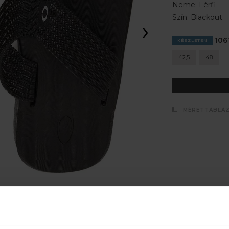
Neme:
Férfi
Szín:
Blackout
›
1061
KÉSZLETEN
42,5
48
MÉRETTÁBLÁ