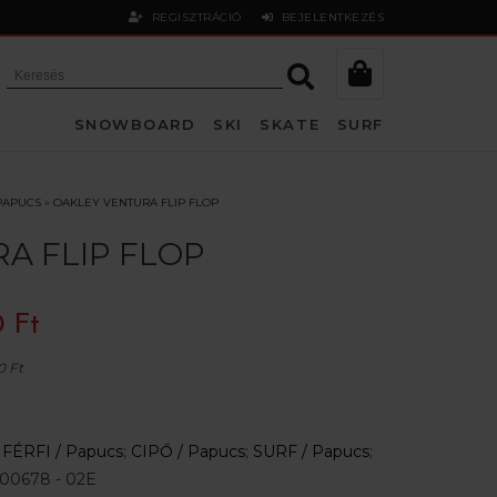
REGISZTRÁCIÓ
BEJELENTKEZÉS
SNOWBOARD
SKI
SKATE
SURF
PAPUCS
»
OAKLEY VENTURA FLIP FLOP
A FLIP FLOP
 Ft
0 Ft
:
FÉRFI /
Papucs
;
CIPŐ /
Papucs
;
SURF /
Papucs
;
00678 - 02E