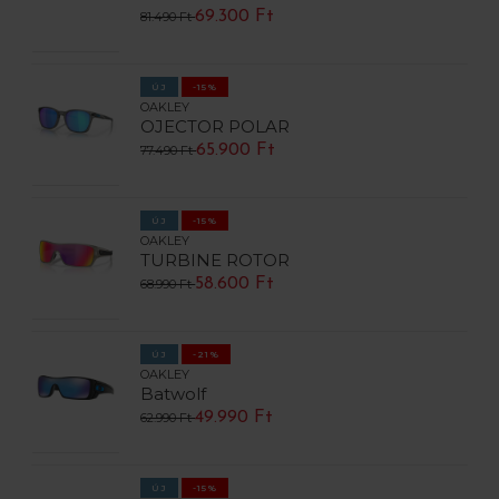
69.300 Ft
81.490 Ft
ÚJ
-15%
OAKLEY
OJECTOR POLAR
65.900 Ft
77.490 Ft
ÚJ
-15%
OAKLEY
TURBINE ROTOR
58.600 Ft
68.990 Ft
ÚJ
-21%
OAKLEY
Batwolf
49.990 Ft
62.990 Ft
ÚJ
-15%