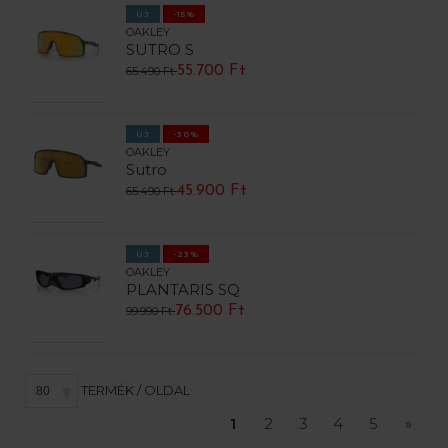
ÚJ
-15%
OAKLEY
SUTRO S
55.700 Ft
65.490 Ft
ÚJ
-30%
OAKLEY
Sutro
45.900 Ft
65.490 Ft
ÚJ
-23%
OAKLEY
PLANTARIS SQ
76.500 Ft
99.990 Ft
TERMÉK / OLDAL
1
2
3
4
5
»