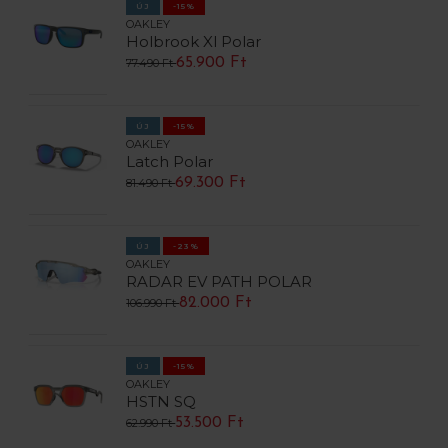
ÚJ
-15%
OAKLEY
Holbrook Xl Polar
65.900 Ft
77.490 Ft
ÚJ
-15%
OAKLEY
Latch Polar
69.300 Ft
81.490 Ft
ÚJ
-23%
OAKLEY
RADAR EV PATH POLAR
82.000 Ft
106.990 Ft
ÚJ
-15%
OAKLEY
HSTN SQ
53.500 Ft
62.990 Ft