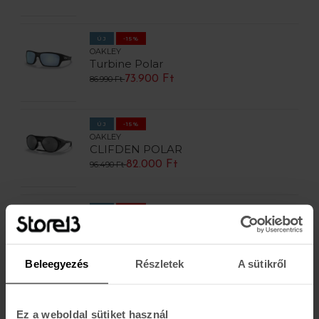
ÚJ
-15%
OAKLEY
Turbine Polar
73.900 Ft
86.990 Ft
ÚJ
-15%
OAKLEY
CLIFDEN POLAR
82.000 Ft
96.490 Ft
ÚJ
-15%
OAKLEY
FUEL CELL
48.000 Ft
56.490 Ft
Beleegyezés
Részletek
A sütikről
ÚJ
-15%
OAKLEY
Ez a weboldal sütiket használ