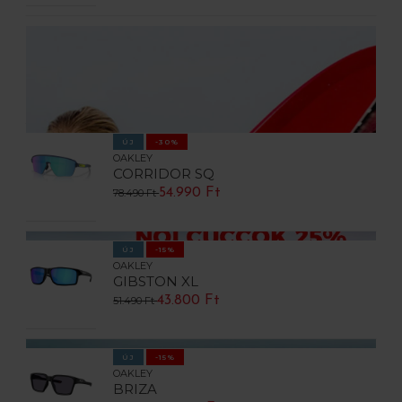
ÚJ
-30%
OAKLEY
CORRIDOR SQ
54.990 Ft
78.490 Ft
ÚJ
-15%
OAKLEY
GIBSTON XL
43.800 Ft
51.490 Ft
ÚJ
-15%
OAKLEY
BRIZA