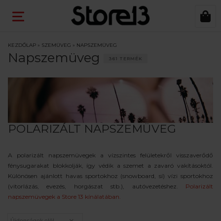
KEZDŐLAP
»
SZEMÜVEG
»
NAPSZEMÜVEG
Napszemüveg
361 TERMÉK
POLARIZÁLT NAPSZEMÜVEG
A polarizált napszemüvegek a vízszintes felületekről visszaverődő
fénysugarakat blokkolják, így védik a szemet a zavaró vakításoktól.
Különösen ajánlott havas sportokhoz (snowboard, sí) vízi sportokhoz
(vitorlázás, evezés, horgászat stb.), autóvezetéshez.
Polarizált
napszemüvegek a Store 13 kínálatában.