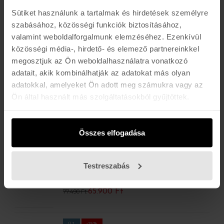
OJECTOR
47.600 Ft
55.990 Ft
Sütiket használunk a tartalmak és hirdetések személyre
szabásához, közösségi funkciók biztosításához,
valamint weboldalforgalmunk elemzéséhez. Ezenkívül
ÚJ
-15%
közösségi média-, hirdető- és elemező partnereinkkel
OAKLEY
GIBSTON POLAR
megosztjuk az Ön weboldalhasználatra vonatkozó
59.500 Ft
69.990 Ft
adatait, akik kombinálhatják az adatokat más olyan
adatokkal, amelyeket Ön adott meg számukra vagy az
Ön által használt más szolgáltatásokból gyűjtöttek.
ÚJ
-15%
OAKLEY
OJECTOR
50.600 Ft
59.490 Ft
Összes elfogadása
ÚJ
-15%
Testreszabás
OAKLEY
Holbrook Xl Polar
65.900 Ft
77.490 Ft
ÚJ
-15%