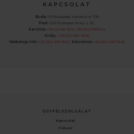
K A P C S O L A T
Buda:
1113 Budapest, Karolina út 17/b
Pest:
1061 Budapest Király u. 52.
Karolina:
+36 (1) 466-5510
,
+36 (30) 3193924
Király:
+36 (20) 954-6055
Webshop Info:
+36 (30) 478-1540
,
Kölcsönző
+36 (20) 447-5445
ÜGYFÉLSZOLGÁLAT
Kapcsolat
Fiókom