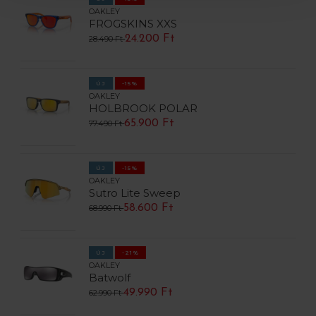
OAKLEY
FROGSKINS XXS
24.200 Ft
28.490 Ft
ÚJ
-15%
OAKLEY
HOLBROOK POLAR
65.900 Ft
77.490 Ft
ÚJ
-15%
OAKLEY
Sutro Lite Sweep
58.600 Ft
68.990 Ft
ÚJ
-21%
OAKLEY
Batwolf
49.990 Ft
62.990 Ft