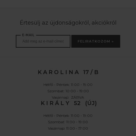
Értesülj az újdonságokról, akciókról
E-MAIL
FELIRATKOZOM »
K A R O L I N A 17 / B
Hétfő - Péntek: 11:00 - 19:00
Szombat: 10:00 - 19:00
Vasárnap: ZÁRVA
K I R Á L Y 52 (ÚJ)
Hétfő - Péntek: 11:00 - 19:00
Szombat: 11:00 - 19:00
Vasárnap: 11:00 - 17:00