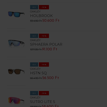
ÚJ
-15%
OAKLEY
HOLBROOK
50.600 Ft
59.490 Ft
ÚJ
-15%
OAKLEY
SPHAERA POLAR
91.100 Ft
107.135 Ft
ÚJ
-15%
OAKLEY
HSTN SQ
56.500 Ft
66.490 Ft
ÚJ
-15%
OAKLEY
SUTRO LITE S
58.600 Ft
68.990 Ft