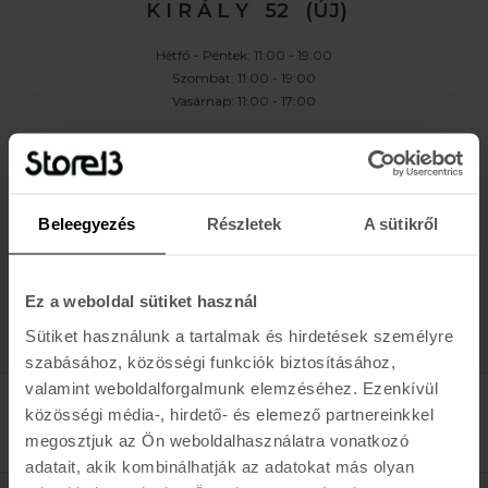
K I R Á L Y 52 (ÚJ)
Hétfő - Péntek: 11:00 - 19:00
Szombat: 11:00 - 19:00
Vasárnap: 11:00 - 17:00
K A P C S O L A T
Buda:
1113 Budapest, Karolina út 17/b
Pest:
1061 Budapest Király u. 52.
Beleegyezés
Részletek
A sütikről
Karolina:
+36 (1) 466-5510
,
+36 (30) 3193924
Király:
+36 (20) 954-6055
Webshop Info:
+36 (30) 478-1540
,
Kölcsönző
+36 (20) 447-5445
Ez a weboldal sütiket használ
Sütiket használunk a tartalmak és hirdetések személyre
szabásához, közösségi funkciók biztosításához,
valamint weboldalforgalmunk elemzéséhez. Ezenkívül
közösségi média-, hirdető- és elemező partnereinkkel
megosztjuk az Ön weboldalhasználatra vonatkozó
adatait, akik kombinálhatják az adatokat más olyan