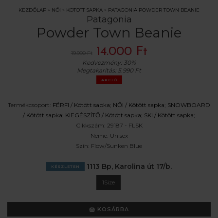
KEZDŐLAP
»
NŐI
»
KÖTÖTT SAPKA
»
PATAGONIA POWDER TOWN BEANIE
Patagonia
Powder Town Beanie
14.000 Ft
19.990 Ft
Kedvezmény:
30%
Megtakarítás:
5.990 Ft
AKCIÓ
Termékcsoport:
FÉRFI /
Kötött sapka
;
NŐI /
Kötött sapka
;
SNOWBOARD
/
Kötött sapka
;
KIEGÉSZÍTŐ /
Kötött sapka
;
SKI /
Kötött sapka
;
Cikkszám:
29187 - FLSK
Neme:
Unisex
Szín:
Flow/Sunken Blue
1113 Bp, Karolina út 17/b.
KÉSZLETEN
1Size
KOSÁRBA