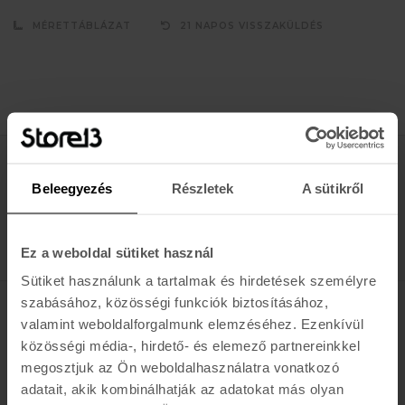
MÉRETTÁBLÁZAT
21 NAPOS VISSZAKÜLDÉS
Értesülj az újdonságokról, akciókról
Beleegyezés
Részletek
A sütikről
E-MAIL
FELIRATKOZOM »
Ez a weboldal sütiket használ
Sütiket használunk a tartalmak és hirdetések személyre
szabásához, közösségi funkciók biztosításához,
valamint weboldalforgalmunk elemzéséhez. Ezenkívül
K A R O L I N A 17 / B
közösségi média-, hirdető- és elemező partnereinkkel
Hétfő - Péntek: 11:00 - 19:00
megosztjuk az Ön weboldalhasználatra vonatkozó
Szombat: 10:00 - 19:00
adatait, akik kombinálhatják az adatokat más olyan
Vasárnap: ZÁRVA