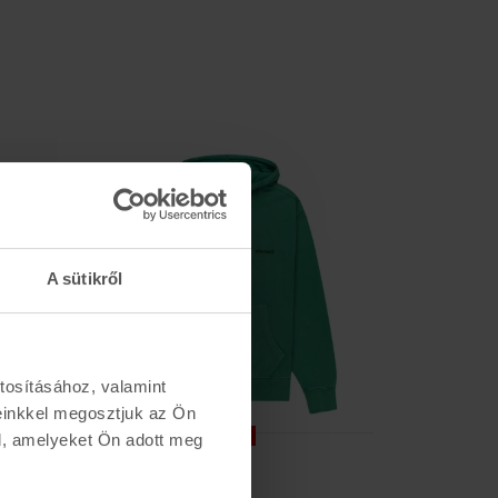
A sütikről
tosításához, valamint
einkkel megosztjuk az Ön
l, amelyeket Ön adott meg
AKCIÓ
ELEMENT
BURTON
CORNELL 3.0 PO
FAMILY TRE