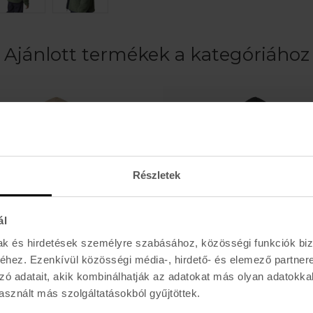
Ajánlott termékek a kategóriához
Részletek
ál
mak és hirdetések személyre szabásához, közösségi funkciók biz
hez. Ezenkívül közösségi média-, hirdető- és elemező partner
zó adatait, akik kombinálhatják az adatokat más olyan adatokka
ETNIES
sznált más szolgáltatásokból gyűjtöttek.
Y TREE PO
CLASSIC ICON HOODIE