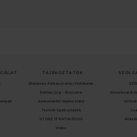
LGÁLAT
TÁJÉKOZTATÓK
SZOLG
t
Általános Felhasználási Feltételek
SZE
Elállási jog - Árucsere
Snowboard és
mények
Adatvédelmi tájékoztató
Virtuá
Termék tájékoztatók
Cs
STORE 13 KATALÓGUS
Állásh
Video