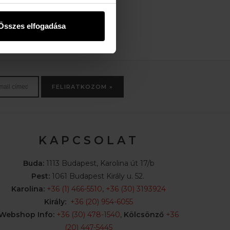
21.500 Ft
34.990 Ft
26.990 Ft
Összes elfogadása
FELIRATKOZOM »
K A P C S O L A T
Buda:
1113 Budapest, Karolina út 17/b
Pest:
1061 Budapest Király u. 52.
Karolina:
+36 (1) 466-5510
,
+36 (30) 3193924
Király:
+36 (20) 954-6055
Webshop Info:
+36 (30) 478-1540
,
Kölcsönző
+36
(20) 447-5445