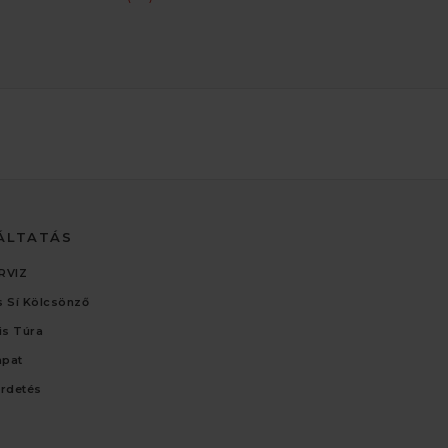
ÁLTATÁS
RVIZ
 Sí Kölcsönző
lis Túra
apat
irdetés