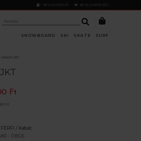
REGISZTRÁCIÓ
BEJELENTKEZÉS
SNOWBOARD
SKI
SKATE
SURF
 HIKAST JKT
 JKT
00 Ft
90 Ft
:
FÉRFI /
Kabát
;
90 - DBGS