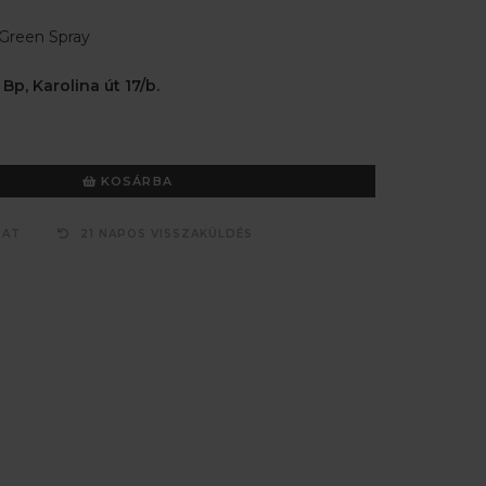
Green Spray
 Bp, Karolina út 17/b.
KOSÁRBA
ZAT
21 NAPOS VISSZAKÜLDÉS