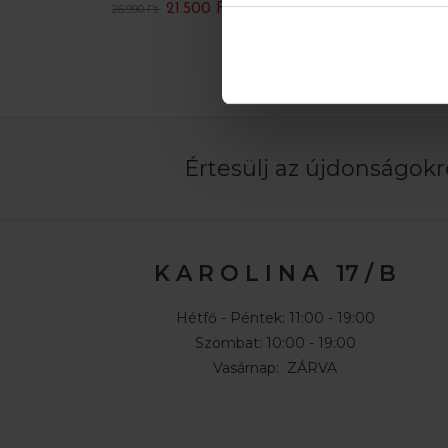
21.500 Ft
34.990
26.990 Ft
Értesülj az újdonságokró
K A R O L I N A 17 / B
Hétfő - Péntek: 11:00 - 19:00
Szombat: 10:00 - 19:00
Vasárnap: ZÁRVA