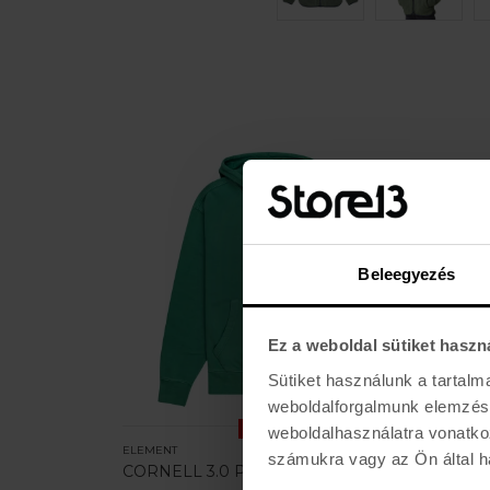
Beleegyezés
Ez a weboldal sütiket haszn
Sütiket használunk a tartal
weboldalforgalmunk elemzésé
weboldalhasználatra vonatko
AKCIÓ
ELEMENT
BURTON
számukra vagy az Ön által ha
CORNELL 3.0 PO
FAMIL