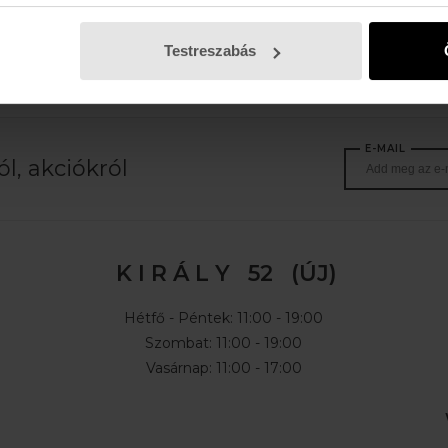
 Ft
30.990 Ft
Testreszabás
E-MAIL
l, akciókról
K I R Á L Y 52 (ÚJ)
Hétfő - Péntek: 11:00 - 19:00
Szombat: 11:00 - 19:00
Vasárnap: 11:00 - 17:00