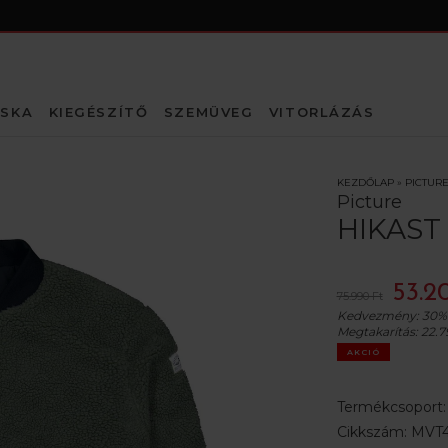
SKA
KIEGÉSZÍTŐ
SZEMÜVEG
VITORLÁZÁS
KEZDŐLAP
»
PICTURE
Picture
HIKAST
53.2
75.990 Ft
Kedvezmény:
30%
Megtakarítás:
22.7
AKCIÓ
Termékcsoport
Cikkszám:
MVT4