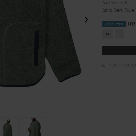
Neme:
Férfi
Szín:
Dark Blue 
›
1113
KÉSZLETEN
M
L
MÉRETTÁBLÁ