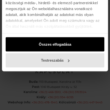
közösségi média-, hirdető- és elemező partnereinkkel
megosztjuk az Ön weboldalhasználatra vonatkozó
adatait, akik kombinálhatják az adatokat más olyan
K A R O L I N A 17 / B
adatokkal, amelyeket Ön adott meg számukra vagy az
Ön által használt más szolgáltatásokból gyűjtöttek.
Hétfő - Péntek: 11:00 - 19:00
Szombat: 10:00 - 19:00
Vasárnap: ZÁRVA
K I R Á L Y 52 (ÚJ)
Összes elfogadása
Hétfő - Péntek: 11:00 - 19:00
Szombat: 11:00 - 19:00
Testreszabás
Vasárnap: 11:00 - 17:00
K A P C S O L A T
Buda:
1113 Budapest, Karolina út 17/b
Pest:
1061 Budapest Király u. 52.
Karolina:
+36 (1) 466-5510
,
+36 (30) 3193924
Király:
+36 (20) 954-6055
Webshop Info:
+36 (30) 478-1540
,
Kölcsönző
+36 (20) 447-5445