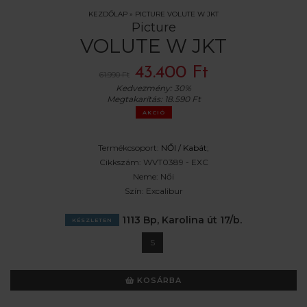
KEZDŐLAP
»
PICTURE VOLUTE W JKT
Picture
VOLUTE W JKT
43.400 Ft
61.990 Ft
Kedvezmény:
30%
Megtakarítás:
18.590 Ft
AKCIÓ
Termékcsoport:
NŐI /
Kabát
;
Cikkszám:
WVT0389 - EXC
Neme:
Női
Szín:
Excalibur
1113 Bp, Karolina út 17/b.
KÉSZLETEN
S
KOSÁRBA