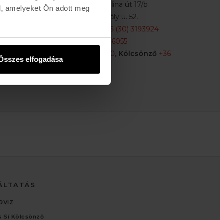
Buda:
1113 Budapest, Karolina út 17/b
l, amelyeket Ön adott meg
Pest:
1061 Budapest Király u. 52.
Karolina:
+36 (1) 466-5510
,
+36 (30) 3193924
Király:
+36 (20) 954-6055
Webshop Info:
+36 (30) 478-1540
,
Kölcsönző
+36
Összes elfogadása
(20) 447-5445
ÁLTATÁS
RVIZ
 Sí Kölcsönző