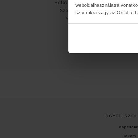
Hétfő - Péntek: 11:00 - 19:00
weboldalhasználatra vonatko
Szombat: 10:00 - 19:00
számukra vagy az Ön által ha
Vasárnap: ZÁRVA
ÜGYFÉLSZO
Kapcsola
Fiókom