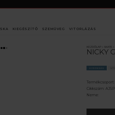
SKA
KIEGÉSZÍTŐ
SZEMÜVEG
VITORLÁZÁS
KEZDŐLAP
»
SKATE
»
NICKY 
ÚJDONSÁG
UT
Termékcsoport
Cikkszám:
AJSP
Neme: