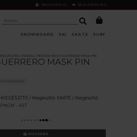
REGISZTRÁCIÓ
BEJELENTKEZÉS
SNOWBOARD
SKI
SKATE
SURF
KIEGÉSZÍTŐ
»
POWELL PERALTA NICKY GUERRERO MASK PIN
GUERRERO MASK PIN
OLSÓ DARABOK
:
KIEGÉSZÍTŐ /
Kiegészítő
;
SKATE /
Kiegészítő
;
PNGM - AST
KOSÁRBA