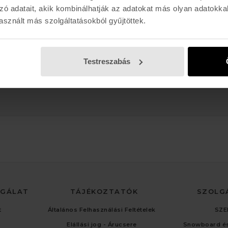
Hétfő - Péntek: 11:00 - 19:00
zó adatait, akik kombinálhatják az adatokat más olyan adatokka
Szombat: 11:00 - 19:00
sznált más szolgáltatásokból gyűjtöttek.
Vasárnap: 11:00 - 17:00
Testreszabás
LGÁLAT
TÁJÉKOZTATÓK
SZOLG
t
Általános Felhasználási Feltételek
SZE
Elállási jog - Árucsere
Snowboard és