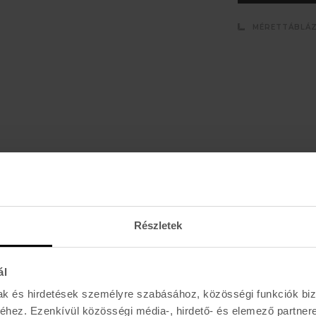
MÉRETTÁBLÁ
E-MAIL
l, akciókról
Részletek
ál
K I R Á L Y 52 (ÚJ)
mak és hirdetések személyre szabásához, közösségi funkciók biz
hez. Ezenkívül közösségi média-, hirdető- és elemező partner