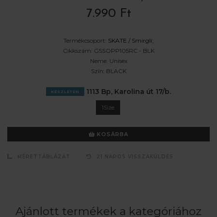
7.990 Ft
Termékcsoport:
SKATE /
Smirgli
;
Cikkszám:
GSSOPP105RC - BLK
Neme:
Unisex
Szín:
BLACK
1113 Bp, Karolina út 17/b.
KÉSZLETEN
1Size
KOSÁRBA
MÉRETTÁBLÁZAT
21 NAPOS VISSZAKÜLDÉS
Ajánlott termékek a kategóriához