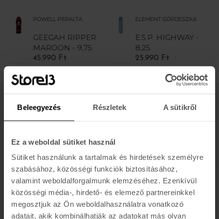
PERALTA
ELEMENT GÖRDESZKA
SANTA CRUZ
H RIPPER
E.S.P. HIGHWAY -
Classic Dot
N - 9,75
8,25
26.990 Ft
 Ft
25.990 Ft
Értesülj az újdonságokról, akciókról
Beleegyezés
Részletek
A sütikről
E-MAIL
FELIRATKOZOM »
Ez a weboldal sütiket használ
Sütiket használunk a tartalmak és hirdetések személyre
szabásához, közösségi funkciók biztosításához,
valamint weboldalforgalmunk elemzéséhez. Ezenkívül
K A R O L I N A 17 / B
közösségi média-, hirdető- és elemező partnereinkkel
megosztjuk az Ön weboldalhasználatra vonatkozó
Hétfő - Péntek: 11:00 - 19:00
adatait, akik kombinálhatják az adatokat más olyan
Szombat: 10:00 - 19:00