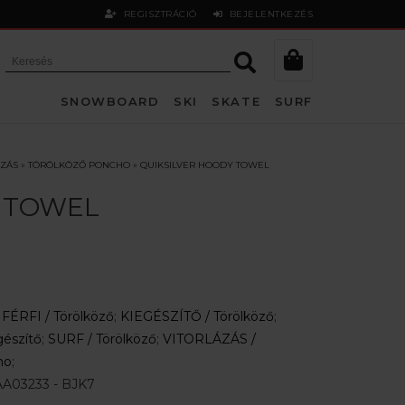
REGISZTRÁCIÓ
BEJELENTKEZÉS
SNOWBOARD
SKI
SKATE
SURF
ÁZÁS
»
TÖRÖLKÖZŐ PONCHO
»
QUIKSILVER HOODY TOWEL
 TOWEL
:
FÉRFI /
Törölköző
;
KIEGÉSZÍTŐ /
Törölköző
;
gészítő
;
SURF /
Törölköző
;
VITORLÁZÁS /
ho
;
A03233 - BJK7