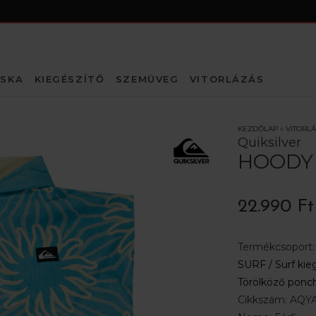
SKA
KIEGÉSZÍTŐ
SZEMÜVEG
VITORLÁZÁS
KEZDŐLAP
»
VITORL
Quiksilver
HOODY
22.990 Ft
Termékcsoport
SURF /
Surf kie
Törölköző ponc
Cikkszám:
AQYA