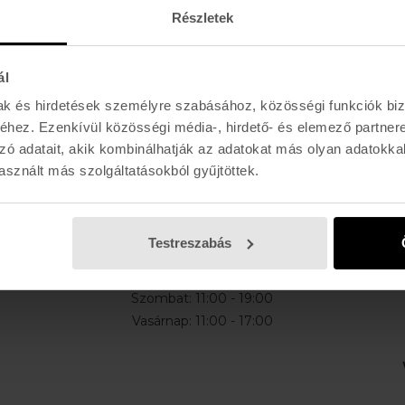
Részletek
ál
mak és hirdetések személyre szabásához, közösségi funkciók biz
E-MAIL
hez. Ezenkívül közösségi média-, hirdető- és elemező partner
l, akciókról
zó adatait, akik kombinálhatják az adatokat más olyan adatokka
sznált más szolgáltatásokból gyűjtöttek.
K I R Á L Y 52 (ÚJ)
Testreszabás
Hétfő - Péntek: 11:00 - 19:00
Szombat: 11:00 - 19:00
Vasárnap: 11:00 - 17:00