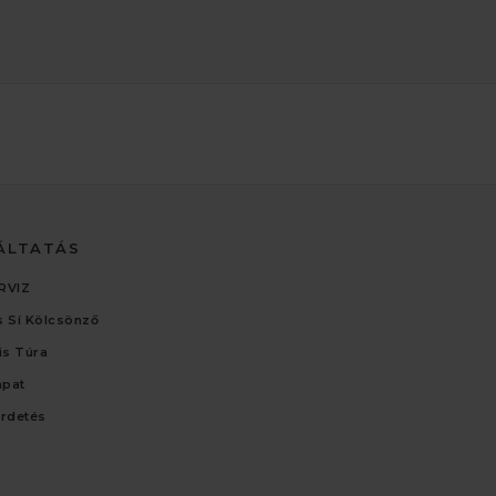
ÁLTATÁS
RVIZ
 Sí Kölcsönző
lis Túra
apat
irdetés