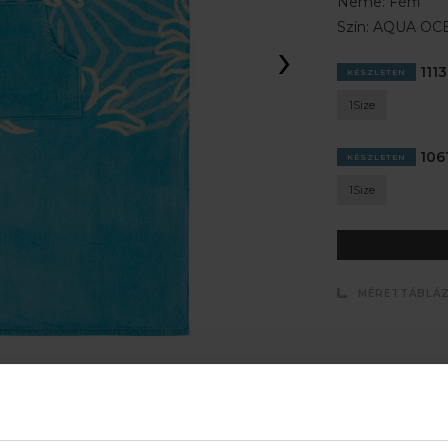
Neme:
Férfi
Szín:
AQUA OC
›
1113
KÉSZLETEN
1Size
1061
KÉSZLETEN
1Size
MÉRETTÁBLÁ