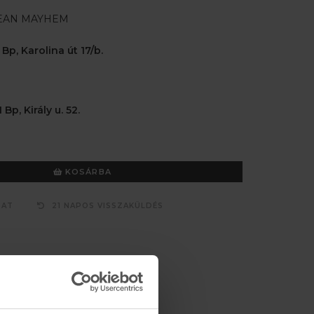
EAN MAYHEM
 Bp, Karolina út 17/b.
 Bp, Király u. 52.
KOSÁRBA
ZAT
21 NAPOS VISSZAKÜLDÉS