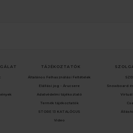
LGÁLAT
TÁJÉKOZTATÓK
SZOLG
t
Általános Felhasználási Feltételek
SZE
Elállási jog - Árucsere
Snowboard és
mények
Adatvédelmi tájékoztató
Virtuá
Termék tájékoztatók
Cs
STORE 13 KATALÓGUS
Állásh
Video