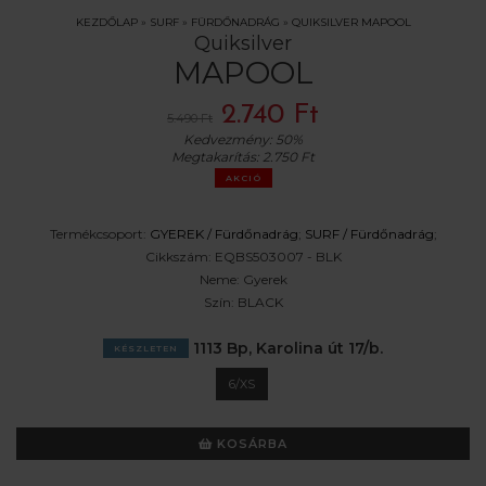
KEZDŐLAP
»
SURF
»
FÜRDŐNADRÁG
»
QUIKSILVER MAPOOL
Quiksilver
MAPOOL
2.740 Ft
5.490 Ft
Kedvezmény:
50%
Megtakarítás:
2.750 Ft
AKCIÓ
Termékcsoport:
GYEREK /
Fürdőnadrág
;
SURF /
Fürdőnadrág
;
Cikkszám:
EQBS503007 - BLK
Neme:
Gyerek
Szín:
BLACK
1113 Bp, Karolina út 17/b.
KÉSZLETEN
6/XS
KOSÁRBA