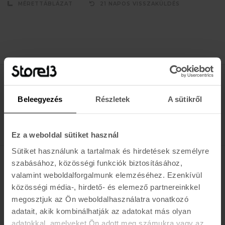
MÉRETTÁBLÁZAT
21 NAPOS VISSZAKÜLDÉS
Értesülj az újdonságokról, akciókról
Beleegyezés
Részletek
A sütikről
E-MAIL
FELIRATKOZOM »
Ez a weboldal sütiket használ
Sütiket használunk a tartalmak és hirdetések személyre
szabásához, közösségi funkciók biztosításához,
K A R O L I N A 17 / B
valamint weboldalforgalmunk elemzéséhez. Ezenkívül
közösségi média-, hirdető- és elemező partnereinkkel
Hétfő - Péntek: 11:00 - 19:00
megosztjuk az Ön weboldalhasználatra vonatkozó
Szombat: 10:00 - 19:00
adatait, akik kombinálhatják az adatokat más olyan
Vasárnap: ZÁRVA
K I R Á L Y 52 (ÚJ)
adatokkal, amelyeket Ön adott meg számukra vagy az