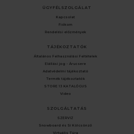
ÜGYFÉLSZOLGÁLAT
Kapcsolat
Fiókom
Rendelési előzmények
TÁJÉKOZTATÓK
Általános Felhasználási Feltételek
Elállási jog - Árucsere
Adatvédelmi tájékoztató
Termék tájékoztatók
STORE 13 KATALÓGUS
Video
SZOLGÁLTATÁS
SZERVIZ
Snowboard és Sí Kölcsönző
Virtuális Túra