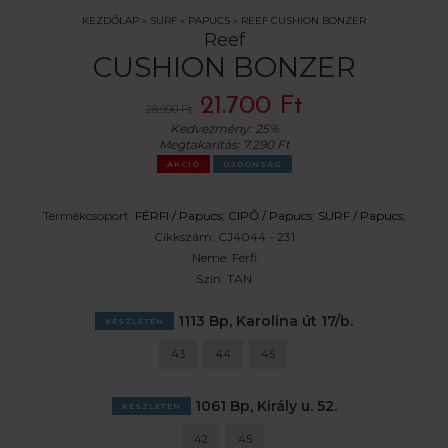
KEZDŐLAP
»
SURF
»
PAPUCS
»
REEF CUSHION BONZER
Reef
CUSHION BONZER
21.700 Ft
28.990 Ft
Kedvezmény:
25%
Megtakarítás:
7.290 Ft
AKCIÓ
ÚJDONSÁG
Termékcsoport:
FÉRFI /
Papucs
;
CIPŐ /
Papucs
;
SURF /
Papucs
;
Cikkszám:
CJ4044 - 231
Neme:
Férfi
Szín:
TAN
1113 Bp, Karolina út 17/b.
KÉSZLETEN
43
44
45
1061 Bp, Király u. 52.
KÉSZLETEN
42
45