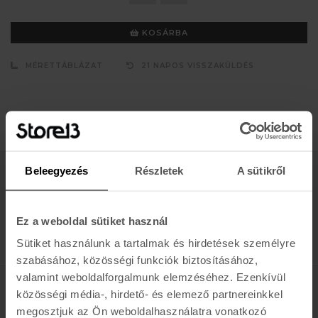
KOSÁRBA
MÉRETTÁBLÁZAT
21 NAPOS VISSZAKÜLDÉS
Beleegyezés
Részletek
A sütikről
Értesülj az újdonságokról, akciókról
E-MAIL
Ez a weboldal sütiket használ
FELIRATKOZOM »
Sütiket használunk a tartalmak és hirdetések személyre
szabásához, közösségi funkciók biztosításához,
valamint weboldalforgalmunk elemzéséhez. Ezenkívül
közösségi média-, hirdető- és elemező partnereinkkel
K A R O L I N A 17 / B
megosztjuk az Ön weboldalhasználatra vonatkozó