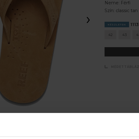
Neme:
Férfi
Szín:
classic tan
›
1113
KÉSZLETEN
42
43
4
MÉRETTÁBLÁ