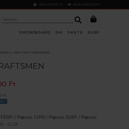
REGISZTRÁCIÓ
BEJELENTKEZÉS
SNOWBOARD
SKI
SKATE
SURF
PAPUCS
»
REEF REEF DRAFTSMEN
DRAFTSMEN
00 Ft
0 Ft
ÁG
:
FÉRFI /
Papucs
;
CIPŐ /
Papucs
;
SURF /
Papucs
;
20 - CLTA