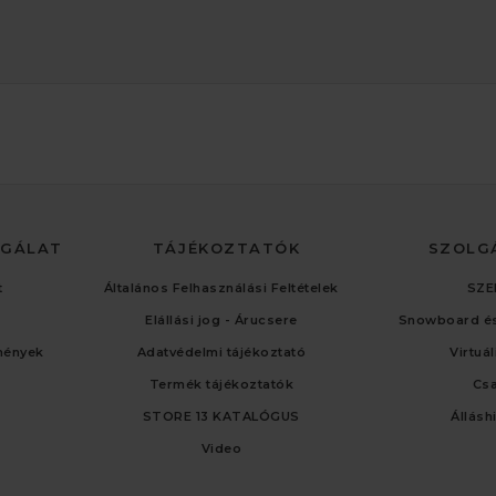
LGÁLAT
TÁJÉKOZTATÓK
SZOLG
t
Általános Felhasználási Feltételek
SZE
Elállási jog - Árucsere
Snowboard és
mények
Adatvédelmi tájékoztató
Virtuá
Termék tájékoztatók
Cs
STORE 13 KATALÓGUS
Állásh
Video