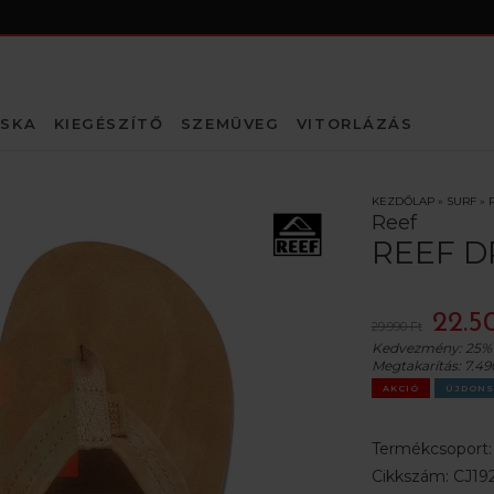
SKA
KIEGÉSZÍTŐ
SZEMÜVEG
VITORLÁZÁS
KEZDŐLAP
»
SURF
»
Reef
REEF 
22.5
29.990 Ft
Kedvezmény:
25%
Megtakarítás:
7.49
AKCIÓ
ÚJDONS
Termékcsoport
Cikkszám:
CJ19