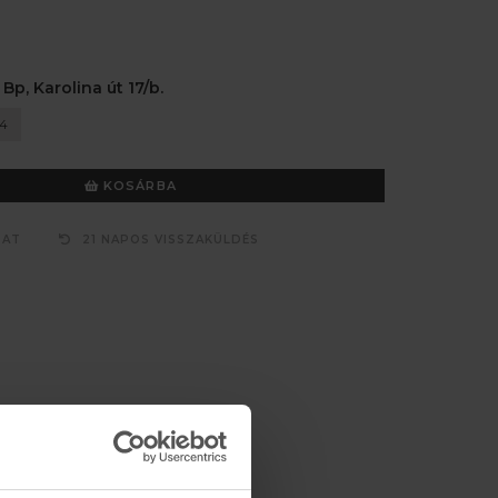
 Bp, Karolina út 17/b.
4
KOSÁRBA
ZAT
21 NAPOS VISSZAKÜLDÉS