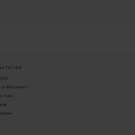
ÁLTATÁS
RVIZ
 Sí Kölcsönző
lis Túra
apat
irdetés