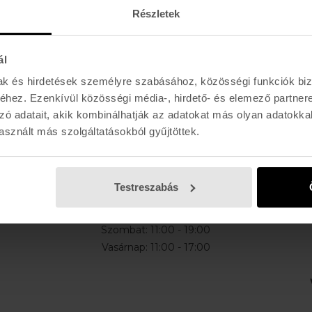
Részletek
ál
mak és hirdetések személyre szabásához, közösségi funkciók biz
E-MAIL
hez. Ezenkívül közösségi média-, hirdető- és elemező partner
l, akciókról
zó adatait, akik kombinálhatják az adatokat más olyan adatokka
sznált más szolgáltatásokból gyűjtöttek.
K I R Á L Y 52 (ÚJ)
Testreszabás
Hétfő - Péntek: 11:00 - 19:00
Szombat: 11:00 - 19:00
Vasárnap: 11:00 - 17:00